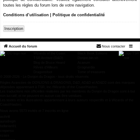
toutes les règles du forum lors de votre navigation.
Conditions d’utilisation
|
Politique de confidentialité
Inscription
Accueil du forum
Nous contacter
Wizards of the Coast
Black Book Editions
TSR Archive (D&D)
Donjon.bin.sh
Blog de Bruce Heard
Acaeum
Rêves d'Ailleurs
Grognardia
Dragonsfoot
Tome of treasures
© 2008-2026 - Le Donjon du Dragon - tous droits réservés
Règles Avancées de DONJONS & DRAGONS, D&D, AD&D et AD&D2 sont des marques
déposées appartenant à TSR, Inc./Wizards of the Coast/Hasbro.
Les traductions non officielles réalisées par les membres du Donjon du Dragon sont à but
non lucratif, et ne peuvent en aucun cas être vendues.
Les textes et les illustrations appartiennent à leurs auteurs respectifs et à Wizards of the
Coast/Hasbro.
Nous avons 5573 invités et 7 inscrits en ligne
asthrill
aurodreph
bellarian91
creperso
szass