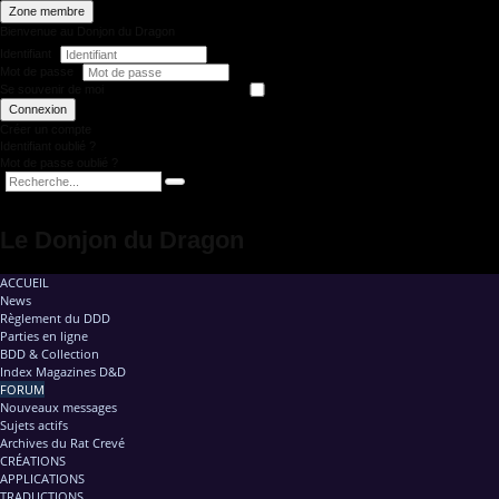
Zone membre
Bienvenue au Donjon du Dragon
Identifiant
Mot de passe
Se souvenir de moi
Connexion
Créer un compte
Identifiant oublié ?
Mot de passe oublié ?
Le Donjon du Dragon
ACCUEIL
News
Règlement du DDD
Parties en ligne
BDD & Collection
Index Magazines D&D
FORUM
Nouveaux messages
Sujets actifs
Archives du Rat Crevé
CRÉATIONS
APPLICATIONS
TRADUCTIONS