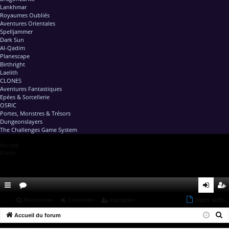
Lankhmar
Royaumes Oubliés
Aventures Orientales
Spelljammer
Dark Sun
Al-Qadim
Planescape
Birthright
Laelith
CLONES
Aventures Fantastiques
Epées & Sorcellerie
OSRIC
Portes, Monstres & Trésors
Dungeonslayers
The Challenges Game System
Accueil
Forum
ac
...
or
Rechercher
Connexion
Inscription
Sujets actifs
on
ns
R
co
Accueil du forum
u
ne
cri
e