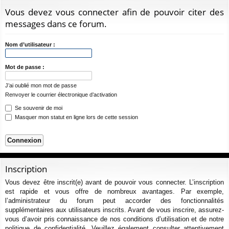
ur
m
xi
pti
c
Vous devez vous connecter afin de pouvoir citer des
ci
s
on
on
h
messages dans ce forum.
e
s
r
Nom d’utilisateur :
c
h
Mot de passe :
e
J’ai oublié mon mot de passe
r
Renvoyer le courrier électronique d’activation
Se souvenir de moi
Masquer mon statut en ligne lors de cette session
Inscription
Vous devez être inscrit(e) avant de pouvoir vous connecter. L’inscription
est rapide et vous offre de nombreux avantages. Par exemple,
l’administrateur du forum peut accorder des fonctionnalités
supplémentaires aux utilisateurs inscrits. Avant de vous inscrire, assurez-
vous d’avoir pris connaissance de nos conditions d’utilisation et de notre
politique de confidentialité. Veuillez également consulter attentivement