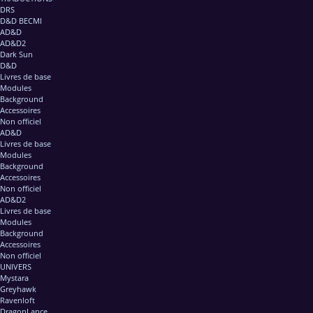
DRS
D&D BECMI
AD&D
AD&D2
Dark Sun
D&D
Livres de base
Modules
Background
Accessoires
Non officiel
AD&D
Livres de base
Modules
Background
Accessoires
Non officiel
AD&D2
Livres de base
Modules
Background
Accessoires
Non officiel
UNIVERS
Mystara
Greyhawk
Ravenloft
DragonLance