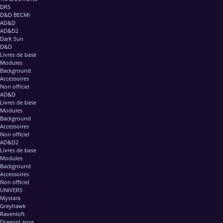
DRS
D&D BECMI
AD&D
AD&D2
Dark Sun
D&D
Livres de base
Modules
Background
Accessoires
Non officiel
AD&D
Livres de base
Modules
Background
Accessoires
Non officiel
AD&D2
Livres de base
Modules
Background
Accessoires
Non officiel
UNIVERS
Mystara
Greyhawk
Ravenloft
DragonLance