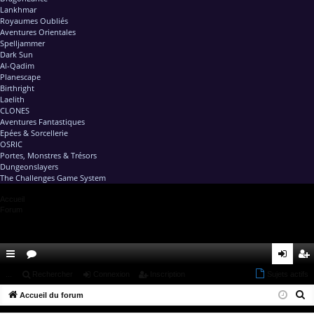
Lankhmar
Royaumes Oubliés
Aventures Orientales
Spelljammer
Dark Sun
Al-Qadim
Planescape
Birthright
Laelith
CLONES
Aventures Fantastiques
Epées & Sorcellerie
OSRIC
Portes, Monstres & Trésors
Dungeonslayers
The Challenges Game System
Accueil
Forum
ac
...
or
Rechercher
Connexion
Inscription
Sujets actifs
on
ns
R
co
Accueil du forum
u
ne
cri
e