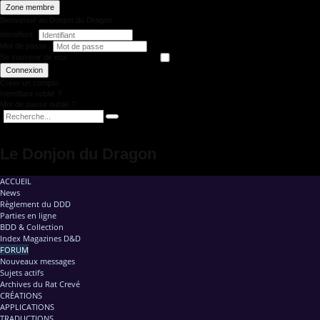
Zone membre
Bienvenue au Donjon du Dragon
Identifiant
Mot de passe
Se souvenir de moi
Connexion
Créer un compte
Identifiant oublié ?
Mot de passe oublié ?
Le Donjon du Dragon
ACCUEIL
News
Règlement du DDD
Parties en ligne
BDD & Collection
Index Magazines D&D
FORUM
Nouveaux messages
Sujets actifs
Archives du Rat Crevé
CRÉATIONS
APPLICATIONS
TRADUCTIONS