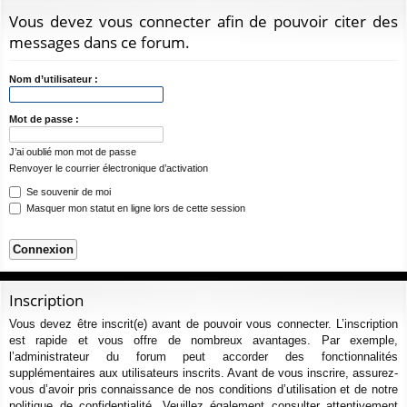
ur
m
xi
pti
c
Vous devez vous connecter afin de pouvoir citer des
ci
s
on
on
h
messages dans ce forum.
e
s
r
Nom d’utilisateur :
c
h
Mot de passe :
e
J’ai oublié mon mot de passe
r
Renvoyer le courrier électronique d’activation
Se souvenir de moi
Masquer mon statut en ligne lors de cette session
Inscription
Vous devez être inscrit(e) avant de pouvoir vous connecter. L’inscription
est rapide et vous offre de nombreux avantages. Par exemple,
l’administrateur du forum peut accorder des fonctionnalités
supplémentaires aux utilisateurs inscrits. Avant de vous inscrire, assurez-
vous d’avoir pris connaissance de nos conditions d’utilisation et de notre
politique de confidentialité. Veuillez également consulter attentivement