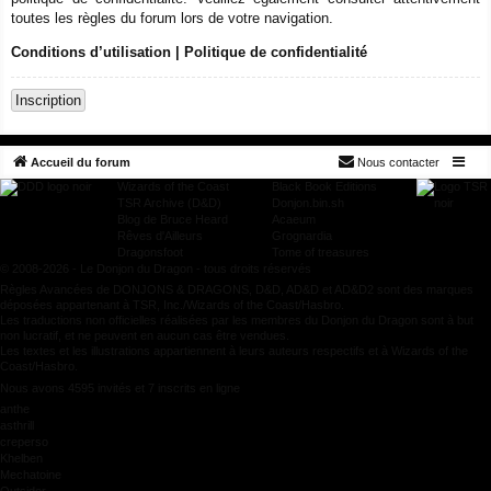
toutes les règles du forum lors de votre navigation.
Conditions d’utilisation
|
Politique de confidentialité
Inscription
Accueil du forum
Nous contacter
Wizards of the Coast
Black Book Editions
TSR Archive (D&D)
Donjon.bin.sh
Blog de Bruce Heard
Acaeum
Rêves d'Ailleurs
Grognardia
Dragonsfoot
Tome of treasures
© 2008-2026 - Le Donjon du Dragon - tous droits réservés
Règles Avancées de DONJONS & DRAGONS, D&D, AD&D et AD&D2 sont des marques
déposées appartenant à TSR, Inc./Wizards of the Coast/Hasbro.
Les traductions non officielles réalisées par les membres du Donjon du Dragon sont à but
non lucratif, et ne peuvent en aucun cas être vendues.
Les textes et les illustrations appartiennent à leurs auteurs respectifs et à Wizards of the
Coast/Hasbro.
Nous avons 4595 invités et 7 inscrits en ligne
anthe
asthrill
creperso
Khelben
Mechatoine