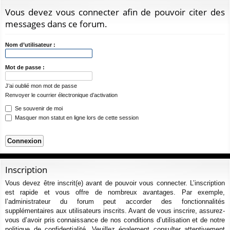
ur
m
xi
pti
c
Vous devez vous connecter afin de pouvoir citer des
ci
s
on
on
h
messages dans ce forum.
e
s
r
Nom d’utilisateur :
c
h
Mot de passe :
e
J’ai oublié mon mot de passe
r
Renvoyer le courrier électronique d’activation
Se souvenir de moi
Masquer mon statut en ligne lors de cette session
Inscription
Vous devez être inscrit(e) avant de pouvoir vous connecter. L’inscription
est rapide et vous offre de nombreux avantages. Par exemple,
l’administrateur du forum peut accorder des fonctionnalités
supplémentaires aux utilisateurs inscrits. Avant de vous inscrire, assurez-
vous d’avoir pris connaissance de nos conditions d’utilisation et de notre
politique de confidentialité. Veuillez également consulter attentivement