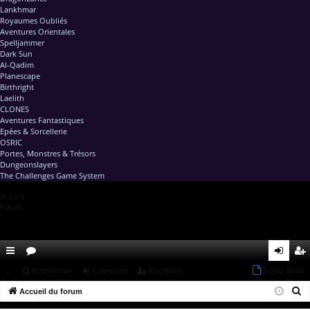
Lankhmar
Royaumes Oubliés
Aventures Orientales
Spelljammer
Dark Sun
Al-Qadim
Planescape
Birthright
Laelith
CLONES
Aventures Fantastiques
Epées & Sorcellerie
OSRIC
Portes, Monstres & Trésors
Dungeonslayers
The Challenges Game System
Accueil
Forum
ac
...
or
Rechercher
Connexion
Inscription
Sujets actifs
on
ns
R
co
Accueil du forum
u
ne
cri
e