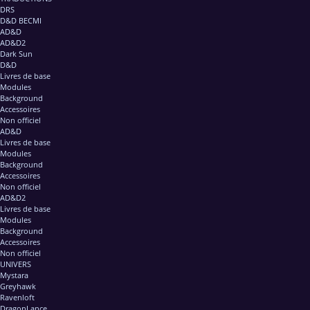
DRS
D&D BECMI
AD&D
AD&D2
Dark Sun
D&D
Livres de base
Modules
Background
Accessoires
Non officiel
AD&D
Livres de base
Modules
Background
Accessoires
Non officiel
AD&D2
Livres de base
Modules
Background
Accessoires
Non officiel
UNIVERS
Mystara
Greyhawk
Ravenloft
DragonLance