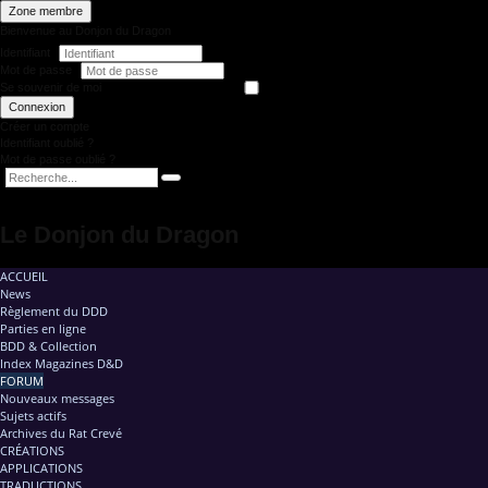
Zone membre
Bienvenue au Donjon du Dragon
Identifiant
Mot de passe
Se souvenir de moi
Connexion
Créer un compte
Identifiant oublié ?
Mot de passe oublié ?
Le Donjon du Dragon
ACCUEIL
News
Règlement du DDD
Parties en ligne
BDD & Collection
Index Magazines D&D
FORUM
Nouveaux messages
Sujets actifs
Archives du Rat Crevé
CRÉATIONS
APPLICATIONS
TRADUCTIONS