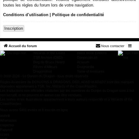
toutes les règles du forum lors de votre navigation.
Conditions d’utilisation
|
Politique de confidentialité
Inscription
Accueil du forum
Nous contacter
Wizards of the Coast
Black Book Editions
TSR Archive (D&D)
Donjon.bin.sh
Blog de Bruce Heard
Acaeum
Rêves d'Ailleurs
Grognardia
Dragonsfoot
Tome of treasures
© 2008-2026 - Le Donjon du Dragon - tous droits réservés
Règles Avancées de DONJONS & DRAGONS, D&D, AD&D et AD&D2 sont des marques
déposées appartenant à TSR, Inc./Wizards of the Coast/Hasbro.
Les traductions non officielles réalisées par les membres du Donjon du Dragon sont à but
non lucratif, et ne peuvent en aucun cas être vendues.
Les textes et les illustrations appartiennent à leurs auteurs respectifs et à Wizards of the
Coast/Hasbro.
Nous avons 5461 invités et 8 inscrits en ligne
asthrill
Athanasius
creperso
Papyrolf
szass