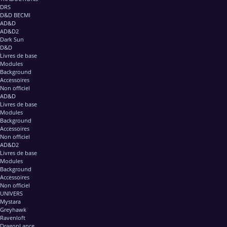
DRS
D&D BECMI
AD&D
AD&D2
Dark Sun
D&D
Livres de base
Modules
Background
Accessoires
Non officiel
AD&D
Livres de base
Modules
Background
Accessoires
Non officiel
AD&D2
Livres de base
Modules
Background
Accessoires
Non officiel
UNIVERS
Mystara
Greyhawk
Ravenloft
DragonLance