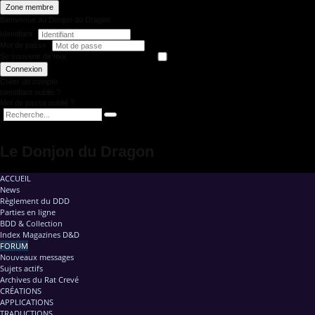
Zone membre
Bienvenue au Donjon du Dragon
Identifiant
Mot de passe
Se souvenir de moi
Connexion
Créer un compte
Identifiant oublié ?
Mot de passe oublié ?
Le Donjon du Dragon
ACCUEIL
News
Règlement du DDD
Parties en ligne
BDD & Collection
Index Magazines D&D
FORUM
Nouveaux messages
Sujets actifs
Archives du Rat Crevé
CRÉATIONS
APPLICATIONS
TRADUCTIONS