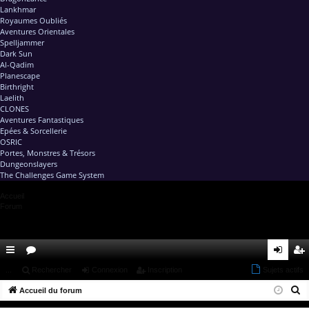
Lankhmar
Royaumes Oubliés
Aventures Orientales
Spelljammer
Dark Sun
Al-Qadim
Planescape
Birthright
Laelith
CLONES
Aventures Fantastiques
Epées & Sorcellerie
OSRIC
Portes, Monstres & Trésors
Dungeonslayers
The Challenges Game System
Accueil
Forum
ac
...
or
Rechercher
Connexion
Inscription
Sujets actifs
on
ns
R
co
Accueil du forum
u
ne
cri
e