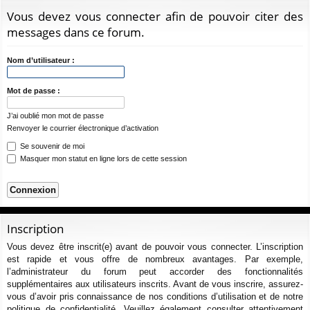
ur
m
xi
pti
c
Vous devez vous connecter afin de pouvoir citer des
ci
s
on
on
h
messages dans ce forum.
e
s
r
Nom d’utilisateur :
c
h
Mot de passe :
e
J’ai oublié mon mot de passe
r
Renvoyer le courrier électronique d’activation
Se souvenir de moi
Masquer mon statut en ligne lors de cette session
Inscription
Vous devez être inscrit(e) avant de pouvoir vous connecter. L’inscription
est rapide et vous offre de nombreux avantages. Par exemple,
l’administrateur du forum peut accorder des fonctionnalités
supplémentaires aux utilisateurs inscrits. Avant de vous inscrire, assurez-
vous d’avoir pris connaissance de nos conditions d’utilisation et de notre
politique de confidentialité. Veuillez également consulter attentivement