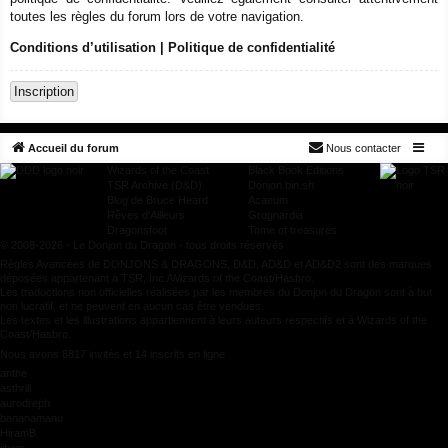
toutes les règles du forum lors de votre navigation.
Conditions d’utilisation
|
Politique de confidentialité
Inscription
Accueil du forum
Nous contacter
Wizards of the Coast
Black Book Editions
TSR Archive (D&D)
Donjon.bin.sh
Blog de Bruce Heard
Acaeum
Rêves d'Ailleurs
Grognardia
Dragonsfoot
Tome of treasures
© 2008-2026 - Le Donjon du Dragon - tous droits réservés
Règles Avancées de DONJONS & DRAGONS, D&D, AD&D et AD&D2 sont des marques
déposées appartenant à TSR, Inc./Wizards of the Coast/Hasbro.
Les traductions non officielles réalisées par les membres du Donjon du Dragon sont à but
non lucratif, et ne peuvent en aucun cas être vendues.
Les textes et les illustrations appartiennent à leurs auteurs respectifs et à Wizards of the
Coast/Hasbro.
Nous avons 6817 invités et 14 inscrits en ligne
anthe
asthrill
aurodreph
bananamanu
HiramB