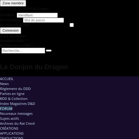
Zone membre
Bienvenue au Donjon du Dragon
Identifiant
Mot de passe
Se souvenir de moi
Connexion
Créer un compte
Identifiant oublié ?
Mot de passe oublié ?
Le Donjon du Dragon
ACCUEIL
News
Règlement du DDD
Parties en ligne
BDD & Collection
Index Magazines D&D
FORUM
Nouveaux messages
Sujets actifs
Archives du Rat Crevé
CRÉATIONS
APPLICATIONS
TRADUCTIONS