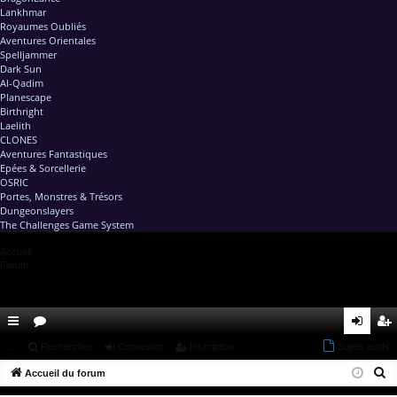
Lankhmar
Royaumes Oubliés
Aventures Orientales
Spelljammer
Dark Sun
Al-Qadim
Planescape
Birthright
Laelith
CLONES
Aventures Fantastiques
Epées & Sorcellerie
OSRIC
Portes, Monstres & Trésors
Dungeonslayers
The Challenges Game System
Accueil
Forum
ac
...
or
Rechercher
Connexion
Inscription
Sujets actifs
on
ns
R
co
Accueil du forum
u
ne
cri
e