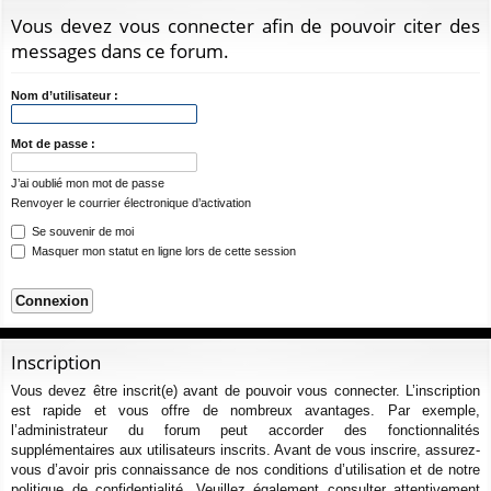
ur
m
xi
pti
c
Vous devez vous connecter afin de pouvoir citer des
ci
s
on
on
h
messages dans ce forum.
e
s
r
Nom d’utilisateur :
c
h
Mot de passe :
e
J’ai oublié mon mot de passe
r
Renvoyer le courrier électronique d’activation
Se souvenir de moi
Masquer mon statut en ligne lors de cette session
Inscription
Vous devez être inscrit(e) avant de pouvoir vous connecter. L’inscription
est rapide et vous offre de nombreux avantages. Par exemple,
l’administrateur du forum peut accorder des fonctionnalités
supplémentaires aux utilisateurs inscrits. Avant de vous inscrire, assurez-
vous d’avoir pris connaissance de nos conditions d’utilisation et de notre
politique de confidentialité. Veuillez également consulter attentivement