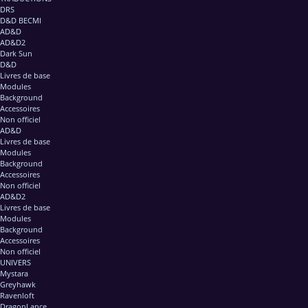
DRS
D&D BECMI
AD&D
AD&D2
Dark Sun
D&D
Livres de base
Modules
Background
Accessoires
Non officiel
AD&D
Livres de base
Modules
Background
Accessoires
Non officiel
AD&D2
Livres de base
Modules
Background
Accessoires
Non officiel
UNIVERS
Mystara
Greyhawk
Ravenloft
DragonLance