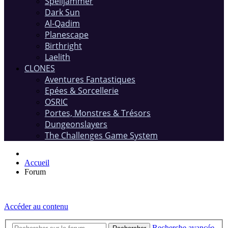
Spelljammer
Dark Sun
Al-Qadim
Planescape
Birthright
Laelith
CLONES
Aventures Fantastiques
Epées & Sorcellerie
OSRIC
Portes, Monstres & Trésors
Dungeonslayers
The Challenges Game System
Accueil
Forum
Accéder au contenu
Recherche avancée