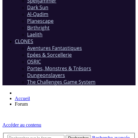
Spelljammer
Dark Sun
Al-Qadim
Planescape
Birthright
Laelith
CLONES
Aventures Fantastiques
Epées & Sorcellerie
OSRIC
Portes, Monstres & Trésors
Dungeonslayers
The Challenges Game System
Accueil
Forum
Accéder au contenu
Recherche avancée