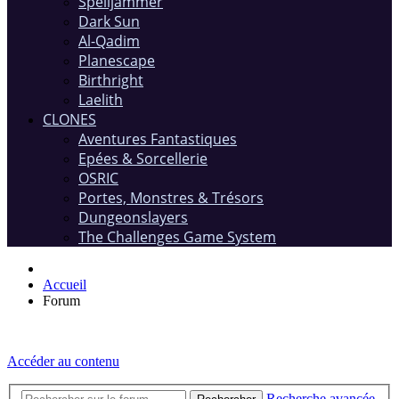
Spelljammer
Dark Sun
Al-Qadim
Planescape
Birthright
Laelith
CLONES
Aventures Fantastiques
Epées & Sorcellerie
OSRIC
Portes, Monstres & Trésors
Dungeonslayers
The Challenges Game System
Accueil
Forum
Accéder au contenu
Recherche avancée