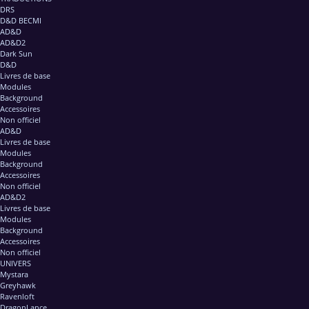
DRS
D&D BECMI
AD&D
AD&D2
Dark Sun
D&D
Livres de base
Modules
Background
Accessoires
Non officiel
AD&D
Livres de base
Modules
Background
Accessoires
Non officiel
AD&D2
Livres de base
Modules
Background
Accessoires
Non officiel
UNIVERS
Mystara
Greyhawk
Ravenloft
DragonLance