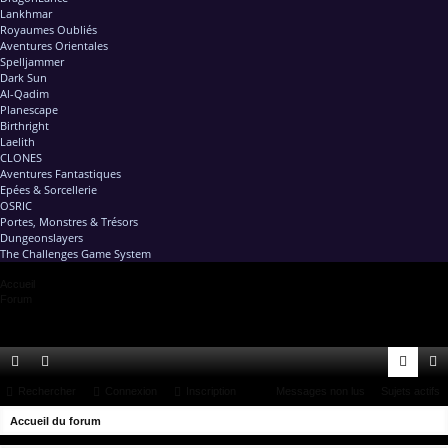
Lankhmar
Royaumes Oubliés
Aventures Orientales
Spelljammer
Dark Sun
Al-Qadim
Planescape
Birthright
Laelith
CLONES
Aventures Fantastiques
Epées & Sorcellerie
OSRIC
Portes, Monstres & Trésors
Dungeonslayers
The Challenges Game System
Accueil
Forum
ac
Rechercher
or
Connexion
Inscription
Messages non lus
Sujets actifs
on
ns
R
co
Accueil du forum
u
ne
cri
e