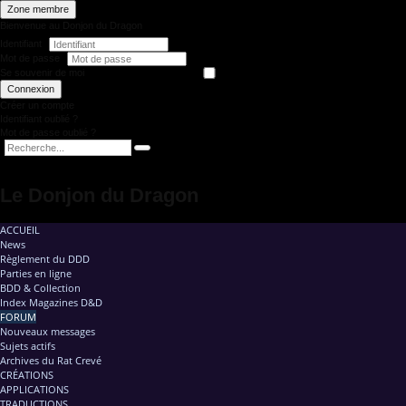
Zone membre
Bienvenue au Donjon du Dragon
Identifiant
Mot de passe
Se souvenir de moi
Connexion
Créer un compte
Identifiant oublié ?
Mot de passe oublié ?
Le Donjon du Dragon
ACCUEIL
News
Règlement du DDD
Parties en ligne
BDD & Collection
Index Magazines D&D
FORUM
Nouveaux messages
Sujets actifs
Archives du Rat Crevé
CRÉATIONS
APPLICATIONS
TRADUCTIONS