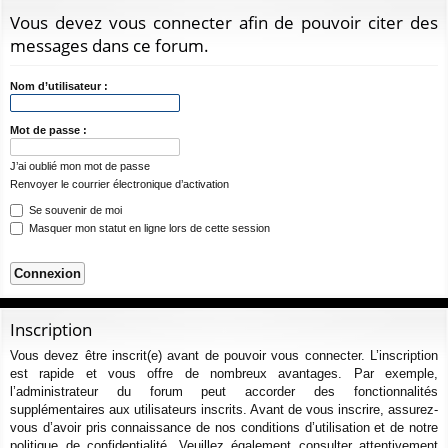
ur
m
xi
pti
c
Vous devez vous connecter afin de pouvoir citer des
ci
s
on
on
h
messages dans ce forum.
e
s
r
Nom d’utilisateur :
c
h
Mot de passe :
e
J’ai oublié mon mot de passe
r
Renvoyer le courrier électronique d’activation
Se souvenir de moi
Masquer mon statut en ligne lors de cette session
Inscription
Vous devez être inscrit(e) avant de pouvoir vous connecter. L’inscription
est rapide et vous offre de nombreux avantages. Par exemple,
l’administrateur du forum peut accorder des fonctionnalités
supplémentaires aux utilisateurs inscrits. Avant de vous inscrire, assurez-
vous d’avoir pris connaissance de nos conditions d’utilisation et de notre
politique de confidentialité. Veuillez également consulter attentivement