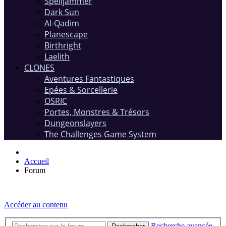
Spelljammer
Dark Sun
Al-Qadim
Planescape
Birthright
Laelith
CLONES
Aventures Fantastiques
Epées & Sorcellerie
OSRIC
Portes, Monstres & Trésors
Dungeonslayers
The Challenges Game System
Accueil
Forum
Accéder au contenu
Recherche avancée