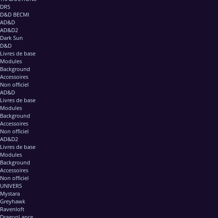
DRS
D&D BECMI
AD&D
AD&D2
Dark Sun
D&D
Livres de base
Modules
Background
Accessoires
Non officiel
AD&D
Livres de base
Modules
Background
Accessoires
Non officiel
AD&D2
Livres de base
Modules
Background
Accessoires
Non officiel
UNIVERS
Mystara
Greyhawk
Ravenloft
DragonLance