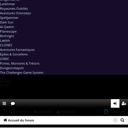
Lankhmar
Royaumes Oubliés
Aventures Orientales
Spelljammer
Dark Sun
Al-Qadim
Planescape
Birthright
Laelith
CLONES
Aventures Fantastiques
Epées & Sorcellerie
OSRIC
Portes, Monstres & Trésors
Dungeonslayers
The Challenges Game System
Accueil
Forum
ac
...
or
Rechercher
Connexion
Inscription
Sujets actifs
on
ns
R
co
Accueil du forum
u
ne
cri
e