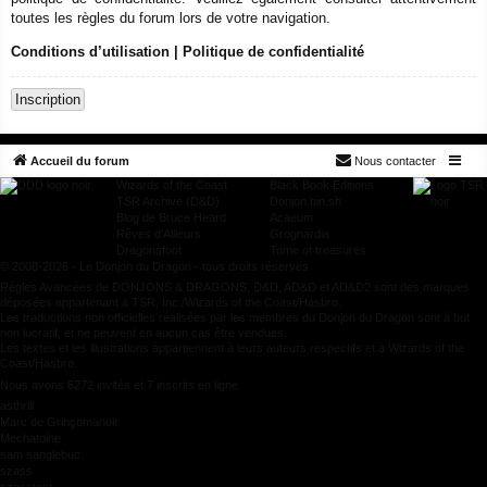
toutes les règles du forum lors de votre navigation.
Conditions d’utilisation
|
Politique de confidentialité
Inscription
Accueil du forum
Nous contacter
Wizards of the Coast
Black Book Editions
TSR Archive (D&D)
Donjon.bin.sh
Blog de Bruce Heard
Acaeum
Rêves d'Ailleurs
Grognardia
Dragonsfoot
Tome of treasures
© 2008-2026 - Le Donjon du Dragon - tous droits réservés
Règles Avancées de DONJONS & DRAGONS, D&D, AD&D et AD&D2 sont des marques
déposées appartenant à TSR, Inc./Wizards of the Coast/Hasbro.
Les traductions non officielles réalisées par les membres du Donjon du Dragon sont à but
non lucratif, et ne peuvent en aucun cas être vendues.
Les textes et les illustrations appartiennent à leurs auteurs respectifs et à Wizards of the
Coast/Hasbro.
Nous avons 6272 invités et 7 inscrits en ligne
asthrill
Marc de Grinçomanoir
Mechatoine
sam sanglebuc
szass