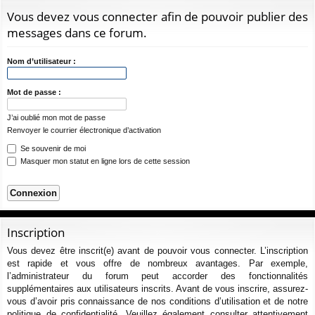
ur
m
xi
pti
c
Vous devez vous connecter afin de pouvoir publier des
ci
s
on
on
h
messages dans ce forum.
e
s
r
Nom d’utilisateur :
c
h
Mot de passe :
e
J’ai oublié mon mot de passe
r
Renvoyer le courrier électronique d’activation
Se souvenir de moi
Masquer mon statut en ligne lors de cette session
Inscription
Vous devez être inscrit(e) avant de pouvoir vous connecter. L’inscription
est rapide et vous offre de nombreux avantages. Par exemple,
l’administrateur du forum peut accorder des fonctionnalités
supplémentaires aux utilisateurs inscrits. Avant de vous inscrire, assurez-
vous d’avoir pris connaissance de nos conditions d’utilisation et de notre
politique de confidentialité. Veuillez également consulter attentivement