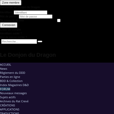
Zone membre
Bienvenue au Donjon du Dragon
Identifiant
Mot de passe
Se souvenir de moi
Connexion
Créer un compte
Identifiant oublié ?
Mot de passe oublié ?
Le Donjon du Dragon
ACCUEIL
News
Règlement du DDD
Parties en ligne
BDD & Collection
Index Magazines D&D
FORUM
Nouveaux messages
Sujets actifs
Archives du Rat Crevé
CRÉATIONS
APPLICATIONS
TRADUCTIONS