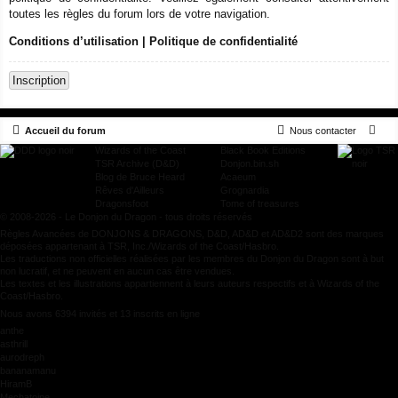
toutes les règles du forum lors de votre navigation.
Conditions d’utilisation
|
Politique de confidentialité
Inscription
Accueil du forum
Nous contacter
Wizards of the Coast
Black Book Editions
TSR Archive (D&D)
Donjon.bin.sh
Blog de Bruce Heard
Acaeum
Rêves d'Ailleurs
Grognardia
Dragonsfoot
Tome of treasures
© 2008-2026 - Le Donjon du Dragon - tous droits réservés
Règles Avancées de DONJONS & DRAGONS, D&D, AD&D et AD&D2 sont des marques
déposées appartenant à TSR, Inc./Wizards of the Coast/Hasbro.
Les traductions non officielles réalisées par les membres du Donjon du Dragon sont à but
non lucratif, et ne peuvent en aucun cas être vendues.
Les textes et les illustrations appartiennent à leurs auteurs respectifs et à Wizards of the
Coast/Hasbro.
Nous avons 6394 invités et 13 inscrits en ligne
anthe
asthrill
aurodreph
bananamanu
HiramB
Mechatoine