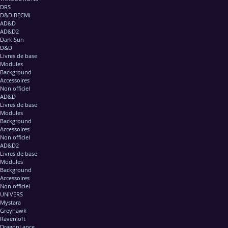
DRS
D&D BECMI
AD&D
AD&D2
Dark Sun
D&D
Livres de base
Modules
Background
Accessoires
Non officiel
AD&D
Livres de base
Modules
Background
Accessoires
Non officiel
AD&D2
Livres de base
Modules
Background
Accessoires
Non officiel
UNIVERS
Mystara
Greyhawk
Ravenloft
DragonLance