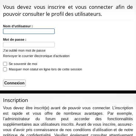
ur
m
xi
pti
c
Vous devez vous inscrire et vous connecter afin de
ci
s
on
on
h
pouvoir consulter le profil des utilisateurs.
e
s
r
Nom d’utilisateur :
c
h
Mot de passe :
e
J’ai oublié mon mot de passe
r
Renvoyer le courrier électronique d’activation
Se souvenir de moi
Masquer mon statut en ligne lors de cette session
Inscription
Vous devez être inscrit(e) avant de pouvoir vous connecter. L’inscription
est rapide et vous offre de nombreux avantages. Par exemple,
l’administrateur du forum peut accorder des fonctionnalités
supplémentaires aux utilisateurs inscrits. Avant de vous inscrire, assurez-
vous d’avoir pris connaissance de nos conditions d’utilisation et de notre
politique de confidentialité. Veuillez également consulter attentivement