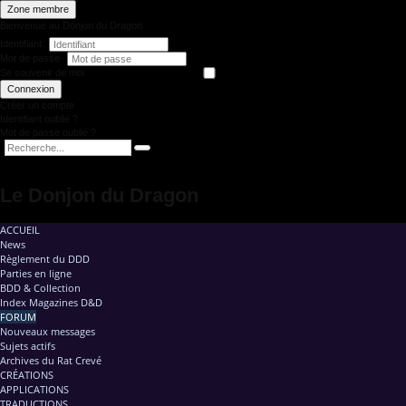
Zone membre
Bienvenue au Donjon du Dragon
Identifiant
Mot de passe
Se souvenir de moi
Connexion
Créer un compte
Identifiant oublié ?
Mot de passe oublié ?
Le Donjon du Dragon
ACCUEIL
News
Règlement du DDD
Parties en ligne
BDD & Collection
Index Magazines D&D
FORUM
Nouveaux messages
Sujets actifs
Archives du Rat Crevé
CRÉATIONS
APPLICATIONS
TRADUCTIONS