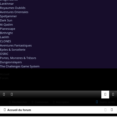
Lankhmar
Royaumes Oubliés
Aventures Orientales
Spelljammer
Dark Sun
Al-Qadim
Planescape
Birthright
Laelith
CLONES
Aventures Fantastiques
Epées & Sorcellerie
OSRIC
Portes, Monstres & Trésors
Dungeonslayers
The Challenges Game System
Accueil
Forum
ac
...
or
Rechercher
Connexion
Inscription
Sujets actifs
on
ns
R
co
Accueil du forum
u
ne
cri
e