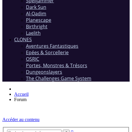
Spelljammer
Dark Sun
Al-Qadim
Planescape
Birthright
Laelith
CLONES
Aventures Fantastiques
Epées & Sorcellerie
OSRIC
Portes, Monstres & Trésors
Dungeonslayers
The Challenges Game System
Accueil
Forum
Accéder au contenu
Recherche