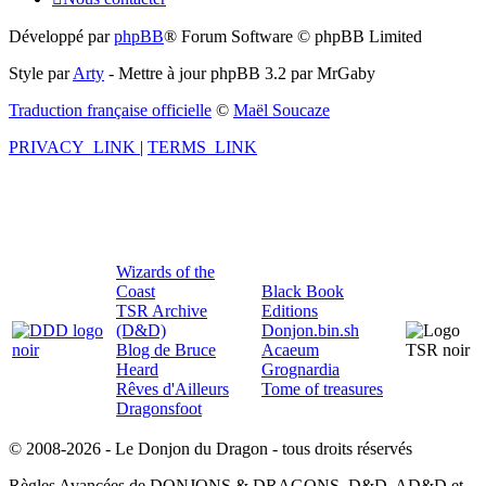
Développé par
phpBB
® Forum Software © phpBB Limited
Style par
Arty
- Mettre à jour phpBB 3.2 par MrGaby
Traduction française officielle
©
Maël Soucaze
PRIVACY_LINK
|
TERMS_LINK
Wizards of the
Coast
Black Book
TSR Archive
Editions
(D&D)
Donjon.bin.sh
Blog de Bruce
Acaeum
Heard
Grognardia
Rêves d'Ailleurs
Tome of treasures
Dragonsfoot
© 2008-2026 - Le Donjon du Dragon - tous droits réservés
Règles Avancées de DONJONS & DRAGONS, D&D, AD&D et