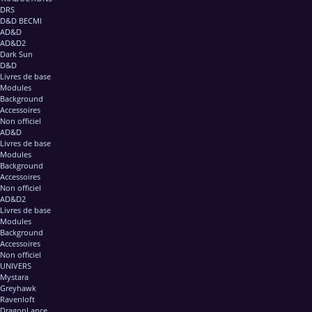
DRS
D&D BECMI
AD&D
AD&D2
Dark Sun
D&D
Livres de base
Modules
Background
Accessoires
Non officiel
AD&D
Livres de base
Modules
Background
Accessoires
Non officiel
AD&D2
Livres de base
Modules
Background
Accessoires
Non officiel
UNIVERS
Mystara
Greyhawk
Ravenloft
DragonLance