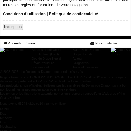
toutes les règles du forum lors de votre navigation.
Conditions d’utilisation
|
Politique de confidentialité
Inscription
Accueil du forum
Nous contacter
Wizards of the Coast
Black Book Editions
TSR Archive (D&D)
Donjon.bin.sh
Blog de Bruce Heard
Acaeum
Rêves d'Ailleurs
Grognardia
Dragonsfoot
Tome of treasures
© 2008-2026 - Le Donjon du Dragon - tous droits réservés
Règles Avancées de DONJONS & DRAGONS, D&D, AD&D et AD&D2 sont des marques
déposées appartenant à TSR, Inc./Wizards of the Coast/Hasbro.
Les traductions non officielles réalisées par les membres du Donjon du Dragon sont à but
non lucratif, et ne peuvent en aucun cas être vendues.
Les textes et les illustrations appartiennent à leurs auteurs respectifs et à Wizards of the
Coast/Hasbro.
Nous avons 6374 invités et 10 inscrits en ligne
asthrill
Dox
Dr-Abby
LLyr
Mechatoine