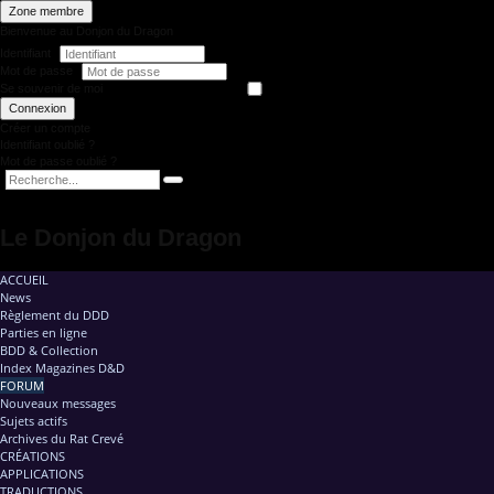
Zone membre
Bienvenue au Donjon du Dragon
Identifiant
Mot de passe
Se souvenir de moi
Connexion
Créer un compte
Identifiant oublié ?
Mot de passe oublié ?
Le Donjon du Dragon
ACCUEIL
News
Règlement du DDD
Parties en ligne
BDD & Collection
Index Magazines D&D
FORUM
Nouveaux messages
Sujets actifs
Archives du Rat Crevé
CRÉATIONS
APPLICATIONS
TRADUCTIONS