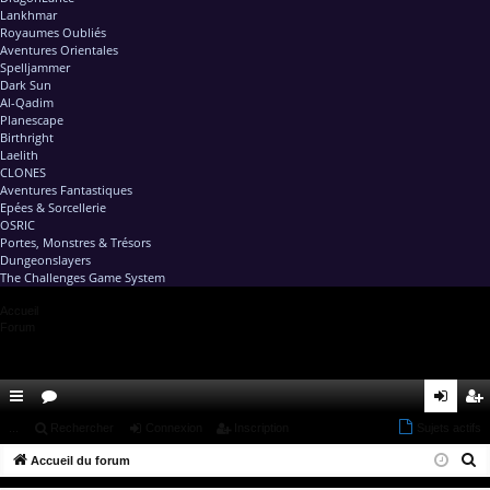
Lankhmar
Royaumes Oubliés
Aventures Orientales
Spelljammer
Dark Sun
Al-Qadim
Planescape
Birthright
Laelith
CLONES
Aventures Fantastiques
Epées & Sorcellerie
OSRIC
Portes, Monstres & Trésors
Dungeonslayers
The Challenges Game System
Accueil
Forum
ac
...
or
Rechercher
Connexion
Inscription
Sujets actifs
on
ns
R
co
Accueil du forum
u
ne
cri
e