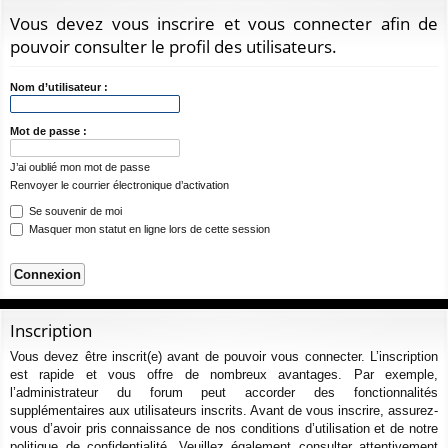
ur
m
xi
pti
c
Vous devez vous inscrire et vous connecter afin de
ci
s
on
on
h
pouvoir consulter le profil des utilisateurs.
e
s
r
Nom d’utilisateur :
c
h
Mot de passe :
e
J’ai oublié mon mot de passe
r
Renvoyer le courrier électronique d’activation
Se souvenir de moi
Masquer mon statut en ligne lors de cette session
Inscription
Vous devez être inscrit(e) avant de pouvoir vous connecter. L’inscription
est rapide et vous offre de nombreux avantages. Par exemple,
l’administrateur du forum peut accorder des fonctionnalités
supplémentaires aux utilisateurs inscrits. Avant de vous inscrire, assurez-
vous d’avoir pris connaissance de nos conditions d’utilisation et de notre
politique de confidentialité. Veuillez également consulter attentivement