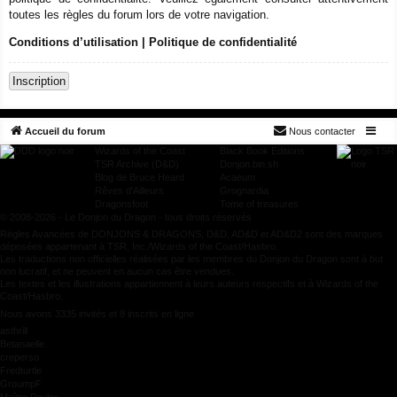
toutes les règles du forum lors de votre navigation.
Conditions d’utilisation
|
Politique de confidentialité
Inscription
Accueil du forum
Nous contacter
Wizards of the Coast
Black Book Editions
TSR Archive (D&D)
Donjon.bin.sh
Blog de Bruce Heard
Acaeum
Rêves d'Ailleurs
Grognardia
Dragonsfoot
Tome of treasures
© 2008-2026 - Le Donjon du Dragon - tous droits réservés
Règles Avancées de DONJONS & DRAGONS, D&D, AD&D et AD&D2 sont des marques
déposées appartenant à TSR, Inc./Wizards of the Coast/Hasbro.
Les traductions non officielles réalisées par les membres du Donjon du Dragon sont à but
non lucratif, et ne peuvent en aucun cas être vendues.
Les textes et les illustrations appartiennent à leurs auteurs respectifs et à Wizards of the
Coast/Hasbro.
Nous avons 3335 invités et 8 inscrits en ligne
asthrill
Betanaelle
creperso
Fredturtle
GroumpF