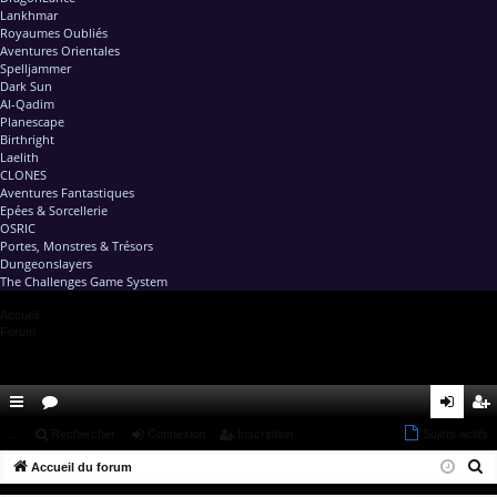
Lankhmar
Royaumes Oubliés
Aventures Orientales
Spelljammer
Dark Sun
Al-Qadim
Planescape
Birthright
Laelith
CLONES
Aventures Fantastiques
Epées & Sorcellerie
OSRIC
Portes, Monstres & Trésors
Dungeonslayers
The Challenges Game System
Accueil
Forum
ac
...
or
Rechercher
Connexion
Inscription
Sujets actifs
on
ns
R
co
Accueil du forum
u
ne
cri
e