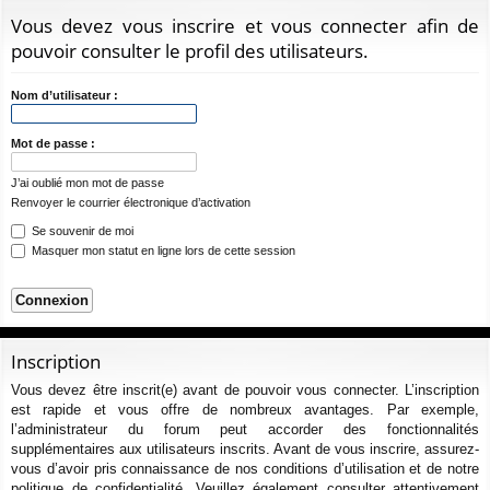
ur
m
xi
pti
c
Vous devez vous inscrire et vous connecter afin de
ci
s
on
on
h
pouvoir consulter le profil des utilisateurs.
e
s
r
Nom d’utilisateur :
c
h
Mot de passe :
e
J’ai oublié mon mot de passe
r
Renvoyer le courrier électronique d’activation
Se souvenir de moi
Masquer mon statut en ligne lors de cette session
Inscription
Vous devez être inscrit(e) avant de pouvoir vous connecter. L’inscription
est rapide et vous offre de nombreux avantages. Par exemple,
l’administrateur du forum peut accorder des fonctionnalités
supplémentaires aux utilisateurs inscrits. Avant de vous inscrire, assurez-
vous d’avoir pris connaissance de nos conditions d’utilisation et de notre
politique de confidentialité. Veuillez également consulter attentivement