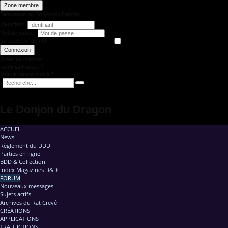
Zone membre
Bienvenue au Donjon du Dragon
Identifiant
Mot de passe
Se souvenir de moi
Connexion
Créer un compte
Identifiant oublié ?
Mot de passe oublié ?
Le Donjon du Dragon
ACCUEIL
News
Règlement du DDD
Parties en ligne
BDD & Collection
Index Magazines D&D
FORUM
Nouveaux messages
Sujets actifs
Archives du Rat Crevé
CRÉATIONS
APPLICATIONS
TRADUCTIONS