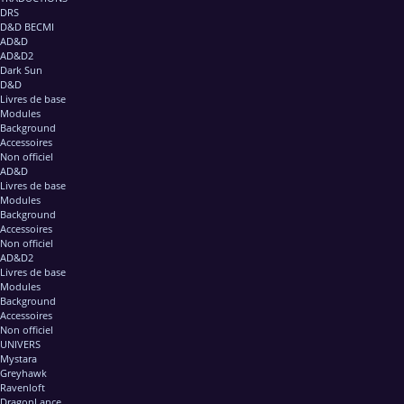
DRS
D&D BECMI
AD&D
AD&D2
Dark Sun
D&D
Livres de base
Modules
Background
Accessoires
Non officiel
AD&D
Livres de base
Modules
Background
Accessoires
Non officiel
AD&D2
Livres de base
Modules
Background
Accessoires
Non officiel
UNIVERS
Mystara
Greyhawk
Ravenloft
DragonLance