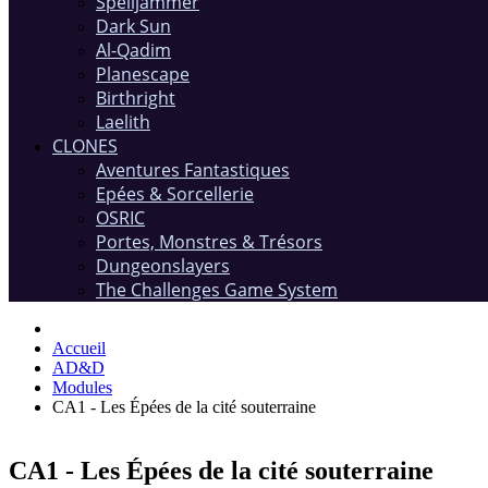
Spelljammer
Dark Sun
Al-Qadim
Planescape
Birthright
Laelith
CLONES
Aventures Fantastiques
Epées & Sorcellerie
OSRIC
Portes, Monstres & Trésors
Dungeonslayers
The Challenges Game System
Accueil
AD&D
Modules
CA1 - Les Épées de la cité souterraine
CA1 - Les Épées de la cité souterraine