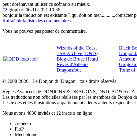
peut dorénavant utiliser ce scénario au mieux.
#2
glopixol
06-11-2021 10:36
bonjour la traduction est existante ? qui doit on tuer...........
.contacter p
Rafraîchir la liste des commentaires
Vous ne pouvez pas poster de commentaire.
Wizards of the Coast
Black Bo
TSR Archive (D&D)
Donjon.b
Blog de Bruce Heard
Acaeum
Rêves d'Ailleurs
Grognard
Dragonsfoot
Tome of 
© 2008-2026 - Le Donjon du Dragon - tous droits réservés
Règles Avancées de DONJONS & DRAGONS, D&D, AD&D et AD&D2 so
Les traductions non officielles réalisées par les membres du Donjon d
Les textes et les illustrations appartiennent à leurs auteurs respectifs 
Nous avons 4830 invités et 12 inscrits en ligne
creperso
FloP
Mechatoine