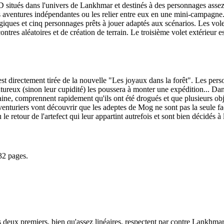
&D situés dans l'univers de Lankhmar et destinés à des personnages ass
 des aventures indépendantes ou les relier entre eux en une mini-campag
iques et cinq personnages prêts à jouer adaptés aux scénarios. Les volet
ntres aléatoires et de création de terrain. Le troisième volet extérieur es
t directement tirée de la nouvelle "Les joyaux dans la forêt". Les per
ntureux (sinon leur cupidité) les poussera à monter une expédition... Da
aine, comprennent rapidement qu'ils ont été drogués et que plusieurs ob
venturiers vont découvrir que les adeptes de Mog ne sont pas la seule fac
 retour de l'artefect qui leur appartint autrefois et sont bien décidés à 
32 pages.
. Les deux premiers, bien qu'assez linéaires, respectent par contre Lank