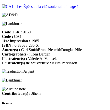
Code TSR :
9150
Code :
CA1
1ère impression :
1985
ISBN :
0-88038-235-X
Auteur(s) :
Carl Smith
Bruce Nesmith
Douglas Niles
Cartographe(s) :
Tom Darden
Illustrateur(s) :
Valerie A. Valusek
Illustrateur(s) de couverture :
Keith Parkinson
Contributeur(s) :
Jihem
Résumé