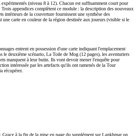
ez expérimentés (niveau 8 à 12). Chacun est suffisamment court pour
ne. Trois appendices complètent ce module : la description des nouveaux
s intérieurs de la couverture fournissent une synthèse des
t une carte en couleur de la région destinée aux joueurs (visible si le
sonnages entrent en possession d'une carte indiquant l'emplacement
ns le deuxième scénario, La Toile de Mog (12 pages), les aventuriers
jets manquent à leur butin. Ils vont devoir mener l'enquête pour
tion intéressée par les artefacts qu'ils ont ramenés de la Tour
la récupérer.
hmar. Grace à la fin de la mise en page du supplément sur Lankhmar on