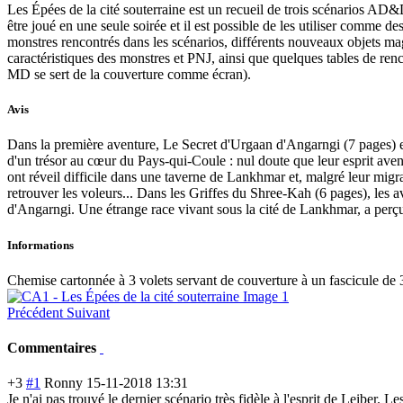
Les Épées de la cité souterraine est un recueil de trois scénarios AD
être joué en une seule soirée et il est possible de les utiliser comme
monstres rencontrés dans les scénarios, différents nouveaux objets mag
caractéristiques des monstres et PNJ, ainsi que quelques tables de renco
MD se sert de la couverture comme écran).
Avis
Dans la première aventure, Le Secret d'Urgaan d'Angarngi (7 pages) es
d'un trésor au cœur du Pays-qui-Coule : nul doute que leur esprit ave
ont réveil difficile dans une taverne de Lankhmar et, malgré leur migr
retrouver les voleurs... Dans les Griffes du Shree-Kah (6 pages), les a
d'Angarngi. Une étrange race vivant sous la cité de Lankhmar, a perçu le
Informations
Chemise cartonnée à 3 volets servant de couverture à un fascicule de 
Précédent
Suivant
Commentaires
+3
#1
Ronny
15-11-2018 13:31
Je n'ai pas trouvé le dernier scénario très fidèle à l'esprit de Leiber