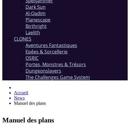
Spelljammer
Dark Sun
Al-Qadim
Planescape
Birthright
Laelith
CLONES
Aventures Fantastiques
Epées & Sorcellerie
OSRIC
Portes, Monstres & Trésors
Dungeonslayers
The Challenges Game System
Accueil
News
Manuel des plans
Manuel des plans