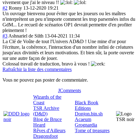
vivement que j'ai le niveau !!
#2
Ronny
13-12-2020 19:21
Un ouvrage bienvenu pour éviter que les joueurs ou les maîtres
n'interprètent un peu n'importe comment les trop parsemées infos du
GdM... Le recueil de scénarios OP1 devrait permettre d'en profiter
pleinement !
#3
Ashnariel de Silth
13-04-2021 11:34
La Clé de Voûte de tout l'Univers AD&D ! Une mine d'or pour
l'écriture, la cohérence, l'interaction d'un nombre infini de créatures
jusqu'aux divinités et leurs motivations. Et bien sûr, la porte ouverte
sur une autre façon de jouer.
Colossal travail de traduction, bravo à vous !
Rafraîchir la liste des commentaires
Vous ne pouvez pas poster de commentaire.
JComments
Wizards of the
Coast
Black Book
TSR Archive
Editions
(D&D)
Donjon.bin.sh
Blog de Bruce
Acaeum
Heard
Grognardia
Rêves d'Ailleurs
Tome of treasures
Dragonsfoot