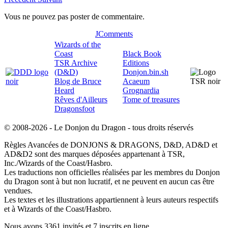
Vous ne pouvez pas poster de commentaire.
JComments
Wizards of the
Coast
Black Book
TSR Archive
Editions
(D&D)
Donjon.bin.sh
Blog de Bruce
Acaeum
Heard
Grognardia
Rêves d'Ailleurs
Tome of treasures
Dragonsfoot
© 2008-2026 - Le Donjon du Dragon - tous droits réservés
Règles Avancées de DONJONS & DRAGONS, D&D, AD&D et
AD&D2 sont des marques déposées appartenant à TSR,
Inc./Wizards of the Coast/Hasbro.
Les traductions non officielles réalisées par les membres du Donjon
du Dragon sont à but non lucratif, et ne peuvent en aucun cas être
vendues.
Les textes et les illustrations appartiennent à leurs auteurs respectifs
et à Wizards of the Coast/Hasbro.
Nous avons 3361 invités et 7 inscrits en ligne