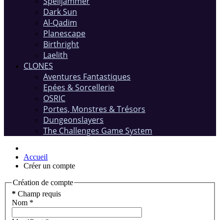
Spelljammer
Dark Sun
Al-Qadim
Planescape
Birthright
Laelith
CLONES
Aventures Fantastiques
Epées & Sorcellerie
OSRIC
Portes, Monstres & Trésors
Dungeonslayers
The Challenges Game System
Accueil
Créer un compte
Création de compte
*
Champ requis
Nom
*