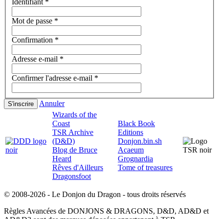
Identifiant
*
Mot de passe
*
Confirmation
*
Adresse e-mail
*
Confirmer l'adresse e-mail
*
Annuler
S'inscrire
Wizards of the
Coast
Black Book
TSR Archive
Editions
(D&D)
Donjon.bin.sh
Blog de Bruce
Acaeum
Heard
Grognardia
Rêves d'Ailleurs
Tome of treasures
Dragonsfoot
© 2008-2026 - Le Donjon du Dragon - tous droits réservés
Règles Avancées de DONJONS & DRAGONS, D&D, AD&D et