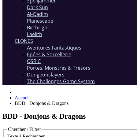
Spelljammer
Dark Sun
Al-Qadim
Planescape
Birthright
Laelith
CLONES
Aventures Fantastiques
Epées & Sorcellerie
OSRIC
Portes, Monstres & Trésors
Dungeonslayers
The Challenges Game System
Accueil
BDD - Donjons & Dragons
BDD - Donjons & Dragons
Chercher / Filtrer
Texte à Rechercher