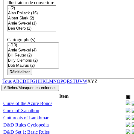
Illustrateur de couverture
Cartographe(s)
Réinitialiser
Tous
A
B
C
D
E
F
G
H
I
J
K
L
M
N
O
P
Q
R
S
T
U
V
W
X
Y
Z
Item
▣
Curse of the Azure Bonds
Curse of Xanathon
Cutthroats of Lankhmar
D&D Rules Cyclopedia
D&D Set 1: Basic Rules