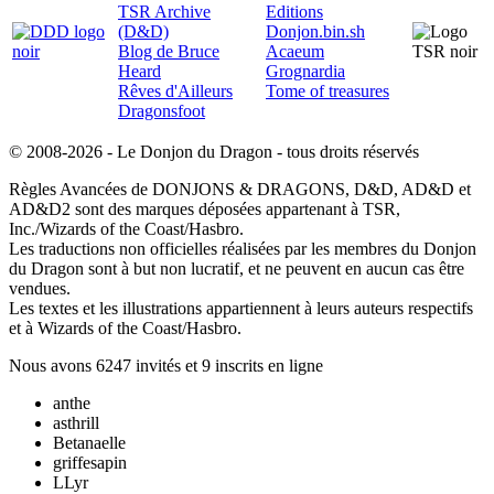
TSR Archive
Editions
(D&D)
Donjon.bin.sh
Blog de Bruce
Acaeum
Heard
Grognardia
Rêves d'Ailleurs
Tome of treasures
Dragonsfoot
© 2008-2026 - Le Donjon du Dragon - tous droits réservés
Règles Avancées de DONJONS & DRAGONS, D&D, AD&D et
AD&D2 sont des marques déposées appartenant à TSR,
Inc./Wizards of the Coast/Hasbro.
Les traductions non officielles réalisées par les membres du Donjon
du Dragon sont à but non lucratif, et ne peuvent en aucun cas être
vendues.
Les textes et les illustrations appartiennent à leurs auteurs respectifs
et à Wizards of the Coast/Hasbro.
Nous avons 6247 invités et 9 inscrits en ligne
anthe
asthrill
Betanaelle
griffesapin
LLyr