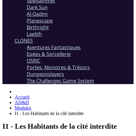
Spelljammer
Dark Sun
Al-Qadim
Planescape
Birthright
Laelith
CLONES
Aventures Fantastiques
Epées & Sorcellerie
OSRIC
Portes, Monstres & Trésors
Dungeonslayers
The Challenges Game System
Accueil
AD&D
Modules
I1 - Les Habitants de la cité interdite
I1 - Les Habitants de la cité interdite