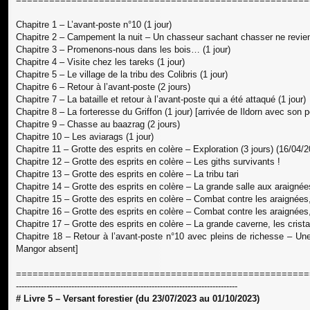
Chapitre 1 – L’avant-poste n°10 (1 jour)
Chapitre 2 – Campement la nuit – Un chasseur sachant chasser ne revient
Chapitre 3 – Promenons-nous dans les bois… (1 jour)
Chapitre 4 – Visite chez les tareks (1 jour)
Chapitre 5 – Le village de la tribu des Colibris (1 jour)
Chapitre 6 – Retour à l’avant-poste (2 jours)
Chapitre 7 – La bataille et retour à l’avant-poste qui a été attaqué (1 jour)
Chapitre 8 – La forteresse du Griffon (1 jour) [arrivée de Ildorn avec son
Chapitre 9 – Chasse au baazrag (2 jours)
Chapitre 10 – Les aviarags (1 jour)
Chapitre 11 – Grotte des esprits en colère – Exploration (3 jours) (16/04/
Chapitre 12 – Grotte des esprits en colère – Les giths survivants !
Chapitre 13 – Grotte des esprits en colère – La tribu tari
Chapitre 14 – Grotte des esprits en colère – La grande salle aux araignée
Chapitre 15 – Grotte des esprits en colère – Combat contre les araignées,
Chapitre 16 – Grotte des esprits en colère – Combat contre les araignée
Chapitre 17 – Grotte des esprits en colère – La grande caverne, les crista
Chapitre 18 – Retour à l’avant-poste n°10 avec pleins de richesse – Une
Mangor absent]
=====================================================
--------------------------------------------------------------------------------
# Livre 5 – Versant forestier (du 23/07/2023 au 01/10/2023)