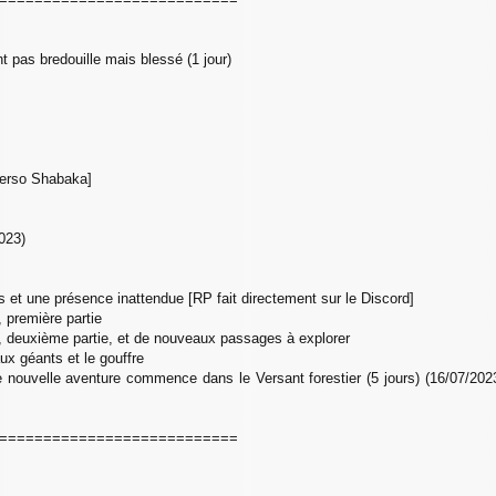
 pas bredouille mais blessé (1 jour)
 perso Shabaka]
2023)
s et une présence inattendue [RP fait directement sur le Discord]
 première partie
s, deuxième partie, et de nouveaux passages à explorer
ux géants et le gouffre
 nouvelle aventure commence dans le Versant forestier (5 jours) (16/07/2023
===========================