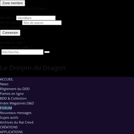
Zone membre
Bienvenue au Donjon du Dragon
Identifiant
Mot de passe
Se souvenir de moi
Connexion
Créer un compte
Identifiant oublié ?
Mot de passe oublié ?
Le Donjon du Dragon
ACCUEIL
News
Règlement du DDD
Parties en ligne
BDD & Collection
Index Magazines D&D
FORUM
Nouveaux messages
Sujets actifs
Archives du Rat Crevé
CRÉATIONS
APPLICATIONS