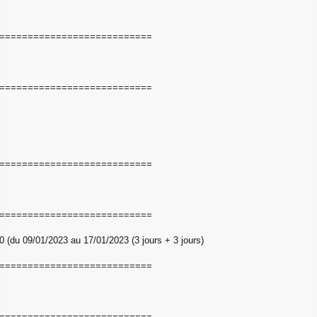
===========================
===========================
===========================
===========================
10 (du 09/01/2023 au 17/01/2023 (3 jours + 3 jours)
===========================
===========================