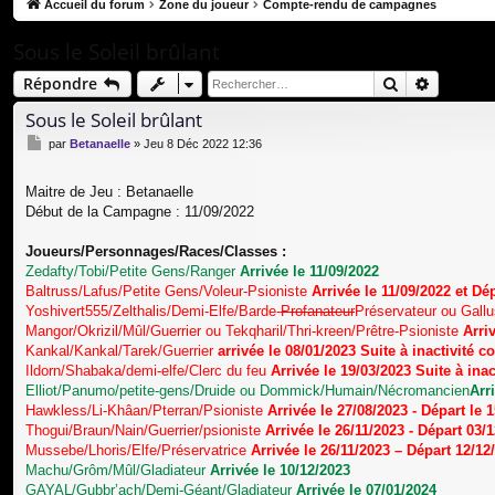
co
Accueil du forum
Zone du joueur
Compte-rendu de campagnes
ur
Sous le Soleil brûlant
ci
Rechercher
Recherc
Répondre
s
Sous le Soleil brûlant
M
par
Betanaelle
»
Jeu 8 Déc 2022 12:36
e
s
Maitre de Jeu : Betanaelle
s
a
Début de la Campagne : 11/09/2022
g
e
Joueurs/Personnages/Races/Classes :
Zedafty/Tobi/Petite Gens/Ranger
Arrivée le 11/09/2022
Baltruss/Lafus/Petite Gens/Voleur-Psioniste
Arrivée le 11/09/2022 et Dé
Yoshivert555/Zelthalis/Demi-Elfe/Barde-
Profanateur
Préservateur ou Gall
Mangor/Okrizil/Mûl/Guerrier ou Tekqharil/Thri-kreen/Prêtre-Psioniste
Arri
Kankal/Kankal/Tarek/Guerrier
arrivée le 08/01/2023 Suite à inactivité
Ildorn/Shabaka/demi-elfe/Clerc du feu
Arrivée le 19/03/2023
Suite à ina
Elliot/Panumo/petite-gens/Druide ou Dommick/Humain/Nécromancien
Arr
Hawkless/Li-Khâan/Pterran/Psioniste
Arrivée le 27/08/2023 - Départ le 
Thogui/Braun/Nain/Guerrier/psioniste
Arrivée le 26/11/2023 - Départ 03/
Mussebe/Lhoris/Elfe/Préservatrice
Arrivée le 26/11/2023 – Départ 12/12
Machu/Grôm/Mûl/Gladiateur
Arrivée le 10/12/2023
GAYAL/Gubbr’ach/Demi-Géant/Gladiateur
Arrivée le 07/01/2024