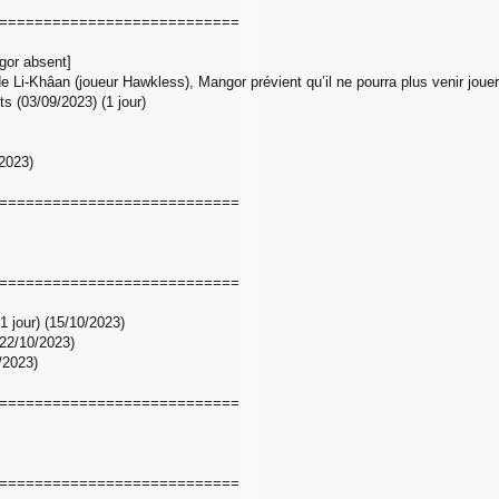
===========================
gor absent]
de Li-Khâan (joueur Hawkless), Mangor prévient qu’il ne pourra plus venir jouer
 (03/09/2023) (1 jour)
/2023)
===========================
===========================
(1 jour) (15/10/2023)
(22/10/2023)
/2023)
===========================
===========================