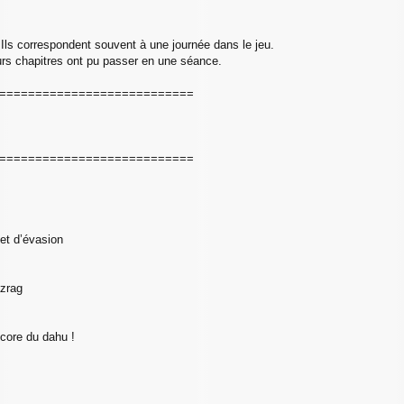
Ils correspondent souvent à une journée dans le jeu.
eurs chapitres ont pu passer en une séance.
===========================
===========================
jet d’évasion
azrag
ncore du dahu !