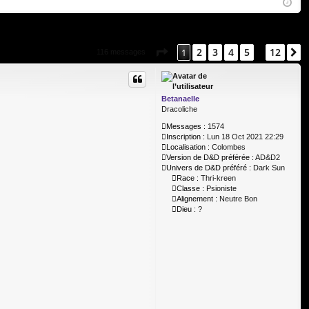
Q
ne
cri
xi
pti
on
on
Page
1
sur
12
2
3
4
5
12
1
S
116 messages
…
Betanaelle
Dracoliche
Messages :
1574
Inscription :
Lun 18 Oct 2021 22:29
Localisation :
Colombes
Version de D&D préférée :
AD&D2
Univers de D&D préféré :
Dark Sun
Race :
Thri-kreen
Classe :
Psioniste
Alignement :
Neutre Bon
Dieu :
?