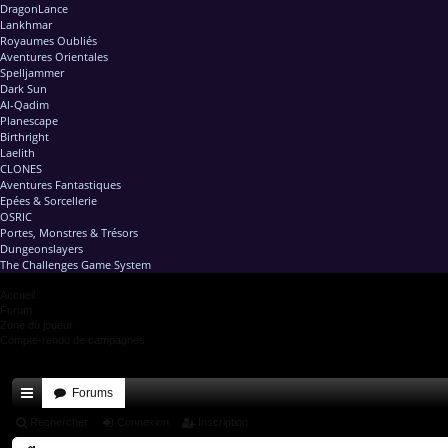
DragonLance
Lankhmar
Royaumes Oubliés
Aventures Orientales
Spelljammer
Dark Sun
Al-Qadim
Planescape
Birthright
Laelith
CLONES
Aventures Fantastiques
Epées & Sorcellerie
OSRIC
Portes, Monstres & Trésors
Dungeonslayers
The Challenges Game System
Accueil
Forum
Zone du joueur
Compte-rendu de campagnes
Forums
ac
Rechercher
Connexion
Inscription