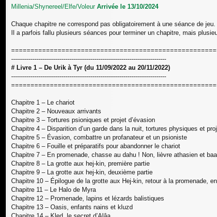
Millenia/Shynereel/Elfe/Voleur
Arrivée le 13/10/2024
Chaque chapitre ne correspond pas obligatoirement à une séance de jeu. 
Il a parfois fallu plusieurs séances pour terminer un chapitre, mais plusi
=====================================================
--------------------------------------------------------------------------------
# Livre 1 – De Urik à Tyr (du 11/09/2022 au 20/11/2022)
--------------------------------------------------------------------------------
=====================================================
Chapitre 1 – Le chariot
Chapitre 2 – Nouveaux arrivants
Chapitre 3 – Tortures psioniques et projet d’évasion
Chapitre 4 – Disparition d’un garde dans la nuit, tortures physiques et pro
Chapitre 5 – Évasion, combattre un profanateur et un psioniste
Chapitre 6 – Fouille et préparatifs pour abandonner le chariot
Chapitre 7 – En promenade, chasse au dahu ! Non, lièvre athasien et ba
Chapitre 8 – La grotte aux hej-kin, première partie
Chapitre 9 – La grotte aux hej-kin, deuxième partie
Chapitre 10 – Épilogue de la grotte aux Hej-kin, retour à la promenade, e
Chapitre 11 – Le Halo de Myra
Chapitre 12 – Promenade, lapins et lézards balistiques
Chapitre 13 – Oasis, enfants nains et kluzd
Chapitre 14 – Kled, le secret d’Alâa