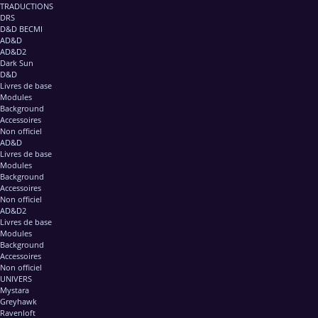
TRADUCTIONS
DRS
D&D BECMI
AD&D
AD&D2
Dark Sun
D&D
Livres de base
Modules
Background
Accessoires
Non officiel
AD&D
Livres de base
Modules
Background
Accessoires
Non officiel
AD&D2
Livres de base
Modules
Background
Accessoires
Non officiel
UNIVERS
Mystara
Greyhawk
Ravenloft