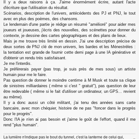
g
Il y a deux raisons à ça. J'aime énormément écrire, autant l'acte
e
d'écriture que l'utilisation du résultat.
Scénarios, description de l'univers, antécédents des PJ et PNJ, le tout
avec en plus des poèmes, des chansons.
Le lendemain d'une partie je rédige un résumé "amélioré" pour aider mes
joueurs et joueuses, j'écris des nouvelles, des scénettes pour donner du
contexte, je dessine des cartes géographiques et des plans de lieux.
Mais je me trouve très limité en dessin. J'ai une description précise de
deux sortes de PNJ clé de mon univers, les bardes et les Ménestrèles :
la tentation est grande de fournir cette demi page à une IA générative et
d'obtenir un rendu très satisfaisant.
Je me l'interdis.
Je préfèrerais payer (pas trop, je suis près de mes sous) un artiste
humain pour me le faire.
Pas question de donner le moindre centime à M Musk et toute sa clique
de sinistres milliardaires ( même si c'est " gratuit"), pas question de leur
être redevable ( même si le fait d'utiliser un ordinateur, un GPS... revient
au même).
Il y a donc aussi un côté militant, j'ai tenu des années sans carte
bancaire, avec mon chéquier, histoire de ne pas "foncer dans le progrès
pour le progrès".
Donc l'IA je n'en ai pas besoin et j'aime le goût de l'effort, quand il me
rend "plus humain".
La lumière n'indique pas le bout du tunnel, c'est la lanterne de celui qui,