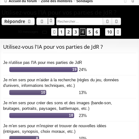
R
co
Accueil du forum
u
Zone des membres
Sondages
ne
cri
e
Utilisez-vous l'IA pour vos parties de JdR ?
ur
m
xi
pti
c
ci
s
on
on
Rechercher
Recherch
Répondre
h
e
s
Page
4
sur
10
1
2
3
5
6
10
Précédent
4
Suivant
93 messages
…
r
c
Utilisez-vous l'IA pour vos parties de JdR ?
h
e
Je n'utilise pas l'IA pour mes parties de JdR
r
19
24%
Je m'en sers pour m'aider à la recherche (règles du jeu, données
d'univers, informations techniques, etc.)
10
13%
Je m'en sers pour créer des sons et des images (bande-son,
bruitages, portraits, paysages, battlemaps, etc.)
18
23%
Je m'en sers pour m'inspirer et trouver de nouvelles idées
(intrigues, synopsis, choix moraux, etc.)
8
10%