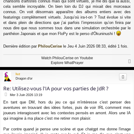
chansons d'artistes connus mais qui sont virtuels, je me dis que là aussi,
cela semble incroyable. On bien loin du DJ qui mixait des morceaux
connus. On voit désormais apparaître des albums entiers avec des
featurings complètement virtuels. Jusqu’où ira-t-on ? Tout évolue si vite
et dans plein de directions que j’ai parfois l’impression qu’on finira par
nous dire que nous sommes tous dans une simulation orchestrée par le
panthéon Japonais et que mon FloPy est le perso d'Ōkuninushi !
Dernière édition par
PhilouCerise
le Jeu 4 Juin 2026 08:33, édité 1 fois.
Watch PhilouCerise on Youtube
Explore WhatPrayer
a
u
Iuz
t
Dragon d'or
Re: Utilisez-vous l'IA pour vos parties de JdR ?
M
Mer 3 Juin 2026 13:19
e
En tant que DM, hors du jeu ce qui m'intéresse c'est penser des
s
aventures en trouvant des idées fortes, puis de voir IRL comment mes
s
a
joueurs interagissent avec les contextes pensés en amont. Alors une IA
g
qui imagine à ma place c'est me retirer mon plaisir.
e
Par contre quand je pense une scène et que chatgpt me donne l'image