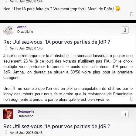
M
Ven 5 Juin 2026 07:44
e
Non ! Une IA peut faire ça ? Vraiment trop fort ! Merci de l'info !
s
s
a
a
g
u
anthe
e
t
Dracoliche
Re: Utilisez-vous l'IA pour vos parties de JdR ?
M
Ven 5 Juin 2026 07:45
e
Juste une remarque sur la statistique. Le sondage laisserait à penser que
s
seulement 23 % (à ce jour) des votants n'utilisent pas l'IA. Or le choix
s
a
multiple vient perturber fortement le poids des utilisateurs d'IA pour le
g
JdR. Amha, on devrait se situer à 50/50 voire plus pour la première
e
catégorie.
Bref, il me semble que l'on est en pleine manipulation de chiffres par le
lobby des robots pour nous faire croire que la résistance de l'imaginaire
non augmenté a perdu la partie alors qu'elle est bien vivante.
a
u
Betanaelle
t
Dracoliche
Re: Utilisez-vous l'IA pour vos parties de JdR ?
M
Ven 5 Juin 2026 09:43