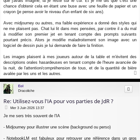
que j'avais imaginé, là je reste sur le cul. Et je me dis que c'est une
chance d'obtenir cela en étant une buse avec une feuille de papier et un
crayon (je pense avoir le niveau d'un enfant de six ans).
Avec midjourney ou autres, ma faible expérience a donné des styles qui
ne me plaisent pas. Chat lui lit dans mes pensées, par contre il a du mal
à modifier son premier jet en tenant compte des prompts suivants
pourtant précis. Alors je modifie maladroitement son image avec un
logiciel de dessin puis je lui demande de faire la finition.
Les images plaisent à mes joueurs autour de la table et m'évitent des
descriptions orales hasardeuses en tenant compte de l'heure avancée de
la nuit, de l'attention/compréhension de tous, et de la quantité de bière
avalée par les uns et les autres.
a
u
Eol
t
Dracoliche
Re: Utilisez-vous l'IA pour vos parties de JdR ?
M
Mer 3 Juin 2026 13:37
e
Je me sers très souvent de l'IA
s
s
a
- Midjourney pour illustrer une scène (background ou perso)
g
e
- NotebookLM est fabuleux pour retrouver une référence dans un gros