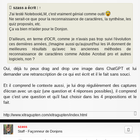
s
szass
a écrit :
↑
s
a
J'ai testé NotebookLM, c'est vraiment génial comme outil
g
Ne serait-ce que pour la reconnaissance de caractères, la synthèse, les
e
quiz proposés, etc.
Ça va bien m'aider pour le Donjon.
D'ailleurs, en terme d'OCR, comme je n'avais pas trop suivi l'évolution
ces dernières années, j'imagine aussi qu'aujourd'hui les IA donnent de
meilleures résultats qu'avec les anciennes méthodes de
reconnaissance de caractères comme Adobe Acrobat pro et autres
logiciels, non ?
Oui, déjà tu peux drag and drop une image dans ChatGPT et lui
demander une retranscription de ce qui est écrit et il le fait sans souci.
Et il comprend le contexte aussi, je lui drop régulièrement des captures
d'écran avec un quiz (une question et 4 réponses possibles), il comprend
que c'est une question et qu'il faut choisir dans les 4 propositions et le
fait.
http://www.xitragupten.com/xitragupten/index.html
a
u
szass
t
Staff - Façonneur de Donjons