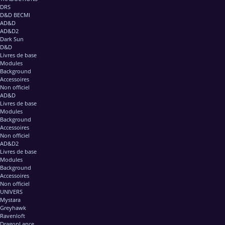
DRS
D&D BECMI
AD&D
AD&D2
Dark Sun
D&D
Livres de base
Modules
Background
Accessoires
Non officiel
AD&D
Livres de base
Modules
Background
Accessoires
Non officiel
AD&D2
Livres de base
Modules
Background
Accessoires
Non officiel
UNIVERS
Mystara
Greyhawk
Ravenloft
DragonLance