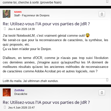
comme toi, cherche à sortir. (proverbe Nain)
a
u
szass
t
Staff - Façonneur de Donjons
Re: Utilisez-vous l'IA pour vos parties de JdR ?
M
Jeu 4 Juin 2026 14:39
e
J'ai testé NotebookLM, c'est vraiment génial comme outil
s
Ne serait-ce que pour la reconnaissance de caractères, la synthèse, les
s
a
quiz proposés, etc.
g
Ça va bien m'aider pour le Donjon.
e
D'ailleurs, en terme d'OCR, comme je n'avais pas trop suivi l'évolution
ces dernières années, j'imagine aussi qu'aujourd'hui les IA donnent de
meilleures résultats qu'avec les anciennes méthodes de reconnaissance
de caractères comme Adobe Acrobat pro et autres logiciels, non ?
Lolth tlu malla. Jal ultrinnan zhah xundus.
a
u
Zothike
t
Dracoliche
Re: Utilisez-vous l'IA pour vos parties de JdR ?
M
Jeu 4 Juin 2026 15:47
e