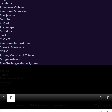
Lankhmar
Royaumes Oubliés
Aventures Orientales
Spelljammer
Dark Sun
Al-Qadim
Planescape
Birthright
Laelith
CLONES
Aventures Fantastiques
Epées & Sorcellerie
OSRIC
Portes, Monstres & Trésors
Dungeonslayers
The Challenges Game System
Accueil
Forum
Zone des membres
Sondages
ac
...
or
Rechercher
Connexion
Inscription
Sujets actifs
on
ns