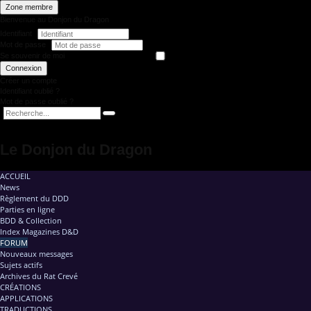
Zone membre
Bienvenue au Donjon du Dragon
Identifiant
Mot de passe
Se souvenir de moi
Connexion
Créer un compte
Identifiant oublié ?
Mot de passe oublié ?
Le Donjon du Dragon
ACCUEIL
News
Règlement du DDD
Parties en ligne
BDD & Collection
Index Magazines D&D
FORUM
Nouveaux messages
Sujets actifs
Archives du Rat Crevé
CRÉATIONS
APPLICATIONS
TRADUCTIONS