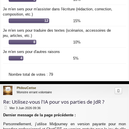
Je m'en sers pour m'assister dans l'écriture (rédaction, correction,
composition, etc.)
12
15%
Je m'en sers pour traduire des textes (scénarios, accessoires de
jeu, articles, etc.)
8
10%
Je m'en sers pour d'autres raisons
4
5%
Nombre total de votes :
79
PhilouCerise
Monstre errant volontaire
Re: Utilisez-vous l'IA pour vos parties de JdR ?
M
Mer 3 Juin 2026 09:36
e
Dernier message de la page précédente :
s
s
Personnellement, j’utilise Midjourney en version payante pour mon
a