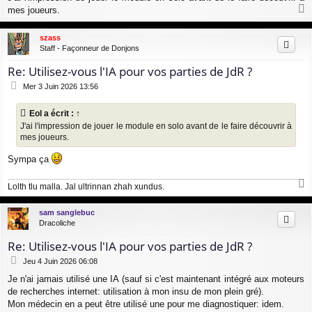
mes joueurs.
a
u
szass
t
Staff - Façonneur de Donjons
Re: Utilisez-vous l'IA pour vos parties de JdR ?
M
Mer 3 Juin 2026 13:56
e
s
Eol
a écrit :
↑
s
J'ai l'impression de jouer le module en solo avant de le faire découvrir à
a
mes joueurs.
g
e
Sympa ça
Lolth tlu malla. Jal ultrinnan zhah xundus.
a
u
sam sanglebuc
t
Dracoliche
Re: Utilisez-vous l'IA pour vos parties de JdR ?
M
Jeu 4 Juin 2026 06:08
e
Je n'ai jamais utilisé une IA (sauf si c'est maintenant intégré aux moteurs
s
de recherches internet: utilisation à mon insu de mon plein gré).
s
a
Mon médecin en a peut être utilisé une pour me diagnostiquer: idem.