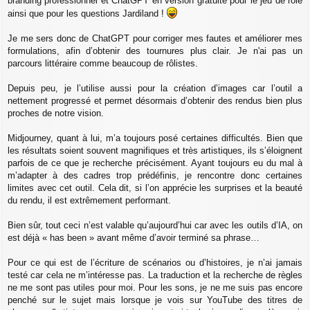
branding professionnel et ChatGPT en version gratuite pour le jeu de rôle
g
e
ainsi que pour les questions Jardiland !
Je me sers donc de ChatGPT pour corriger mes fautes et améliorer mes
formulations, afin d’obtenir des tournures plus clair. Je n'ai pas un
parcours littéraire comme beaucoup de rôlistes.
Depuis peu, je l’utilise aussi pour la création d’images car l’outil a
nettement progressé et permet désormais d’obtenir des rendus bien plus
proches de notre vision.
Midjourney, quant à lui, m’a toujours posé certaines difficultés. Bien que
les résultats soient souvent magnifiques et très artistiques, ils s’éloignent
parfois de ce que je recherche précisément. Ayant toujours eu du mal à
m’adapter à des cadres trop prédéfinis, je rencontre donc certaines
limites avec cet outil. Cela dit, si l’on apprécie les surprises et la beauté
du rendu, il est extrêmement performant.
Bien sûr, tout ceci n’est valable qu’aujourd’hui car avec les outils d’IA, on
est déjà « has been » avant même d’avoir terminé sa phrase…
Pour ce qui est de l’écriture de scénarios ou d’histoires, je n’ai jamais
testé car cela ne m’intéresse pas. La traduction et la recherche de règles
ne me sont pas utiles pour moi. Pour les sons, je ne me suis pas encore
penché sur le sujet mais lorsque je vois sur YouTube des titres de