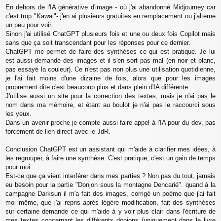
e
En dehors de l'IA générative d'image - où j'ai abandonné Midjourney car
s
c'est trop "Kawai"- j'en ai plusieurs gratuites en remplacement ou j'alterne
s
a
un peu pour voir.
g
Sinon j'ai utilisé ChatGPT plusieurs fois et une ou deux fois Copilot mais
e
sans que ça soit transcendant pour les réponses pour ce dernier.
ChatGPT me permet de faire des synthèses ce qui est pratique. Je lui
est aussi demandé des images et il s'en sort pas mal (en noir et blanc,
pas essayé la couleur). Ce n'est pas non plus une utilisation quotidienne,
je l'ai fait moins d'une dizaine de fois, alors que pour les images
proprement dite c'est beaucoup plus et dans plein d'IA différente.
J'utilise aussi un site pour la correction des textes, mais je n'ai pas le
nom dans ma mémoire, et étant au boulot je n'ai pas le raccourci sous
les yeux.
Dans un avenir proche je compte aussi faire appel à l'IA pour du dev, pas
forcément de lien direct avec le JdR.
Conclusion ChatGPT est un assistant qui m'aide à clarifier mes idées, à
les regrouper, à faire une synthèse. C'est pratique, c'est un gain de temps
pour moi.
Est-ce que ça vient interférer dans mes parties ? Non pas du tout, jamais
eu besoin pour la partie "Donjon sous la montagne Dencarié". quand à la
campagne Darksun il m'a fait des images, corrigé un poème que j'ai fait
moi même, que j'ai repris après légère modification, fait des synthèses
sur certaine demande ce qui m'aide à y voir plus clair dans l'écriture de
mes textes concernant les différents donjons (uniquement dans le livre