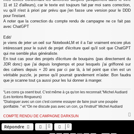
11 et 12 d'ailleurs), car le texte est toujours fait par moi sans correction,
vu qu'il n'est à priori par prévu que j'en fasse une version pour le DDD
pour l'instant.
A noter que la correction du compte rendu de campagne ne ce fait pas
avec ChatGPT
Edit/
je viens de jeter un oeil sur NotebookLM et il a l'air vraiment encore plus
intéressant pour le suivit de projet d'écriture quel qu'il soit que ChatGPT
qui me semble plus généraliste.
En tout cas pour des projets d'écriture de bouquins (pas directement du
JDR donc) que j'ai depuis longtemps et pour lesquels j'ai griffonné sur
des cahiers depuis + 20 ans par ci par là, à tel point que s'en est un
véritable puzzle, je pense qu'il pourrait grandement m'aider. Bon faudra
que je scanne tout ça aussi pour les lui donner à manger.
"Les cons ça osent tout. C'est même à ça qu'on les reconnait."Michel Audiard
(Les tontons flingueurs)
"Dialoguer avec un con c'est comme essayer de faire jouir une poupée
gonflable. " et "On ne discute pas avec un con, ça l'instruit" Michel Audiard
COMPTE RENDU DE CAMPAGNE DARKSUN
a
u
Répondre
t