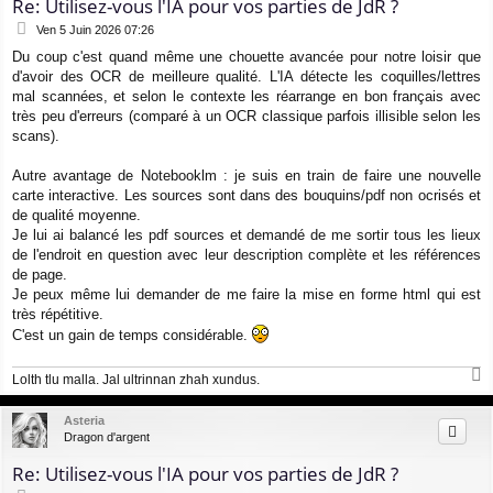
Re: Utilisez-vous l'IA pour vos parties de JdR ?
M
Ven 5 Juin 2026 07:26
e
Du coup c'est quand même une chouette avancée pour notre loisir que
s
d'avoir des OCR de meilleure qualité. L'IA détecte les coquilles/lettres
s
a
mal scannées, et selon le contexte les réarrange en bon français avec
g
très peu d'erreurs (comparé à un OCR classique parfois illisible selon les
e
scans).
Autre avantage de Notebooklm : je suis en train de faire une nouvelle
carte interactive. Les sources sont dans des bouquins/pdf non ocrisés et
de qualité moyenne.
Je lui ai balancé les pdf sources et demandé de me sortir tous les lieux
de l'endroit en question avec leur description complète et les références
de page.
Je peux même lui demander de me faire la mise en forme html qui est
très répétitive.
C'est un gain de temps considérable.
Lolth tlu malla. Jal ultrinnan zhah xundus.
a
u
Asteria
t
Dragon d'argent
Re: Utilisez-vous l'IA pour vos parties de JdR ?