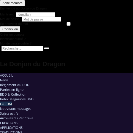
Zone membre
Bienvenue au Donjon du Dragon
Identifiant
Mot de passe
Se souvenir de moi
Connexion
Créer un compte
Identifiant oublié ?
Mot de passe oublié ?
Le Donjon du Dragon
ACCUEIL
News
Règlement du DDD
Parties en ligne
BDD & Collection
Index Magazines D&D
FORUM
Nouveaux messages
Sujets actifs
Archives du Rat Crevé
CRÉATIONS
APPLICATIONS
TRADUCTIONS