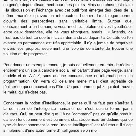
en génère déjà suffisamment pour mes projets. Mais une chose est claire
: la discussion et l’échange avec cet outil font émerger des idées de la
même manière qu’avec un interlocuteur humain. Le dialogue permet
d’ouvrir des perspectives sans véritable limite. Surtout que,
contrairement à un humain, si vous modifiez totalement vos hypothèses
entre deux demandes, elle ne vous rétorquera jamais : « Attends, ce
n'est pas du tout ce que tu m'avais demandé au départ ! » Ce côté où l'on
avance en permanence est très appréciable. Il n'y a jamais de négativité
envers vos propros, seulement une volonté constante de trouver une
solution et de progresser.
Pour donner un exemple concret, je suis actuellement en train de réaliser
entièrement un site à caractère social, en partant d’une page vierge, sans
modèle et de A à Z, sans aucune connaissance en informatique ni en
programmation. On verra où cela me mène mais c'est agréable de
réaliser ce qui ne pouvait pas l'être. Un peu comme Tjahzi qui doit trouver
le métal qui n'existe pas.
Concernant la notion d’intelligence, je pense qu’il ne faut pas s’arrêter à
la définition de l’intelligence humaine, qui n’est qu’une forme parmi
d’autres. Oui, on peut dire que l’IA ne “comprend” pas ce qu’elle produit,
car son fonctionnement est purement statistique mais en déduire que ce
type de fonctionnement la rend “moins intelligente” est réducteur. Il s’agit
simplement d’une autre forme d'intelligence selon moi.