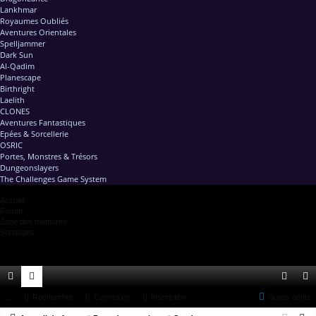
Lankhmar
Royaumes Oubliés
Aventures Orientales
Spelljammer
Dark Sun
Al-Qadim
Planescape
Birthright
Laelith
CLONES
Aventures Fantastiques
Epées & Sorcellerie
OSRIC
Portes, Monstres & Trésors
Dungeonslayers
The Challenges Game System
Accueil
Forum
Zone des membres
Sondages
ac
...
or
Rechercher
Connexion
Inscription
Sujets actifs
on
ns