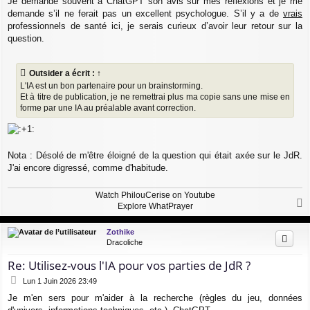
Je demande souvent à ChatGPT son avis sur mes réflexions et je me
demande s’il ne ferait pas un excellent psychologue. S’il y a de
vrais
professionnels de santé ici, je serais curieux d’avoir leur retour sur la
question.
Outsider
a écrit :
↑
L'IA est un bon partenaire pour un brainstorming.
Et à titre de publication, je ne remettrai plus ma copie sans une mise en
forme par une IA au préalable avant correction.
Nota : Désolé de m'être éloigné de la question qui était axée sur le JdR.
J'ai encore digressé, comme d'habitude.
Watch PhilouCerise on Youtube
Explore WhatPrayer
a
u
Zothike
t
Dracoliche
Re: Utilisez-vous l'IA pour vos parties de JdR ?
M
Lun 1 Juin 2026 23:49
e
Je m'en sers pour m'aider à la recherche (règles du jeu, données
s