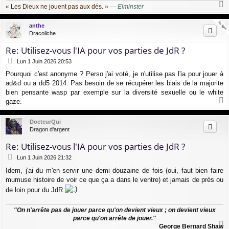
g
« Les Dieux ne jouent pas aux dés. »
—
Elminster
e
a
u
En ligne
En ligne
anthe
t
Dracoliche
Re: Utilisez-vous l'IA pour vos parties de JdR ?
M
Lun 1 Juin 2026 20:53
e
Pourquoi c'est anonyme ? Perso j'ai voté, je n'utilise pas l'ia pour jouer à
s
ad&d ou a dd5 2014. Pas besoin de se récupérer les biais de la majorite
s
a
bien pensante wasp par exemple sur la diversité sexuelle ou le white
g
gaze.
e
a
u
DocteurQui
t
Dragon d'argent
Re: Utilisez-vous l'IA pour vos parties de JdR ?
M
Lun 1 Juin 2026 21:32
e
Idem, j'ai du m'en servir une demi douzaine de fois (oui, faut bien faire
s
mumuse histoire de voir ce que ça a dans le ventre) et jamais de près ou
s
a
de loin pour du JdR
g
e
"On n'arrête pas de jouer parce qu'on devient vieux ; on devient vieux
parce qu'on arrête de jouer."
George Bernard Shaw