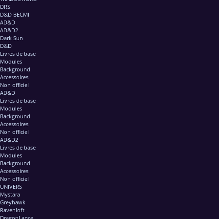
DRS
D&D BECMI
AD&D
AD&D2
Dark Sun
D&D
Livres de base
Modules
Background
Accessoires
Non officiel
AD&D
Livres de base
Modules
Background
Accessoires
Non officiel
AD&D2
Livres de base
Modules
Background
Accessoires
Non officiel
UNIVERS
Mystara
Greyhawk
Ravenloft
DragonLance