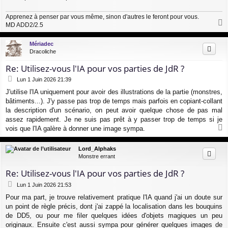
Apprenez à penser par vous même, sinon d'autres le feront pour vous.
MD ADD2/2.5
a
u
Mériadec
t
Dracoliche
Re: Utilisez-vous l'IA pour vos parties de JdR ?
M
Lun 1 Juin 2026 21:39
e
J'utilise l'IA uniquement pour avoir des illustrations de la partie (monstres,
s
bâtiments...). J'y passe pas trop de temps mais parfois en copiant-collant
s
a
la description d'un scénario, on peut avoir quelque chose de pas mal
g
assez rapidement. Je ne suis pas prêt à y passer trop de temps si je
e
vois que l'IA galère à donner une image sympa.
a
u
Lord_Alphaks
t
Monstre errant
Re: Utilisez-vous l'IA pour vos parties de JdR ?
M
Lun 1 Juin 2026 21:53
e
Pour ma part, je trouve relativement pratique l'IA quand j'ai un doute sur
s
un point de règle précis, dont j'ai zappé la localisation dans les bouquins
s
a
de DD5, ou pour me filer quelques idées d'objets magiques un peu
g
originaux. Ensuite c'est aussi sympa pour générer quelques images de