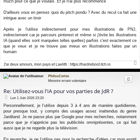
much pour ce que je voulais. Et je n'ai plus recommencé
D'ailleurs vous en pensez quoi du pitch pondu ? Avec du recul ca fait une
intrigue avec un tiroir
Après je l'utilise indirectement pour mes illustrations de PNJ,
indirectement car je parcours pinterest et même si j'évite les illustrations
IA (quand elles sont marquées telles quelles) parfois c'est exactement ce
que je veux et je ne trouve pas mieux en illustrations faites par un
humain
J'ai deux amours, mon pays et Laelith :
https://hardreboot.itch.io
a
u
PhilouCerise
t
Monstre errant volontaire
Re: Utilisez-vous l'IA pour vos parties de JdR ?
M
Lun 1 Juin 2026 23:20
e
Personnellement, je l’utilise depuis 3 à 4 ans de manière quotidienne,
s
pour presque tout, y compris des usages assez inattendus du genre
s
a
Jardiland. Je ne passe plus par Google pour mes recherches, notamment
g
parce que je n’apprécie pas les publicités omniprésentes, ce qui fait
e
aussi que je ne regarde plus la télévision.
En revanche, je ne l’utilise pas pour la recherche d’idées car mon esprit