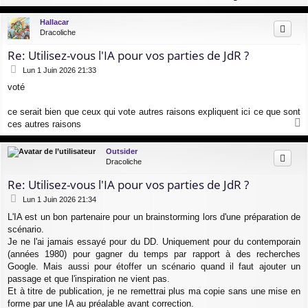
a
u
Hallacar
t
Dracoliche
Re: Utilisez-vous l'IA pour vos parties de JdR ?
M
Lun 1 Juin 2026 21:33
e
voté
s
s
a
ce serait bien que ceux qui vote autres raisons expliquent ici ce que sont
g
ces autres raisons
e
a
u
Outsider
t
Dracoliche
Re: Utilisez-vous l'IA pour vos parties de JdR ?
M
Lun 1 Juin 2026 21:34
e
L'IA est un bon partenaire pour un brainstorming lors d'une préparation de
s
scénario.
s
a
Je ne l'ai jamais essayé pour du DD. Uniquement pour du contemporain
g
(années 1980) pour gagner du temps par rapport à des recherches
e
Google. Mais aussi pour étoffer un scénario quand il faut ajouter un
passage et que l'inspiration ne vient pas.
Et à titre de publication, je ne remettrai plus ma copie sans une mise en
forme par une IA au préalable avant correction.