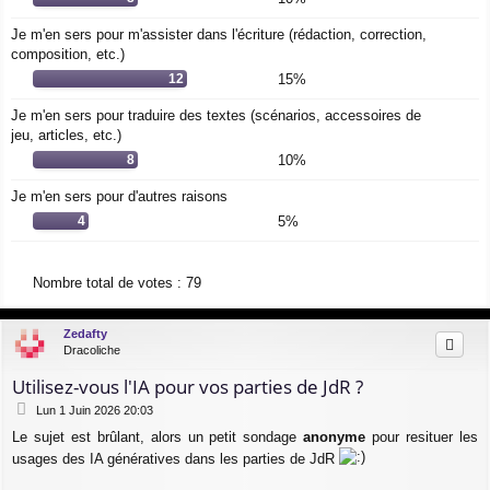
Je m'en sers pour m'assister dans l'écriture (rédaction, correction,
composition, etc.)
12
15%
Je m'en sers pour traduire des textes (scénarios, accessoires de
jeu, articles, etc.)
8
10%
Je m'en sers pour d'autres raisons
4
5%
Nombre total de votes :
79
Zedafty
Dracoliche
Utilisez-vous l'IA pour vos parties de JdR ?
M
Lun 1 Juin 2026 20:03
e
Le sujet est brûlant, alors un petit sondage
anonyme
pour resituer les
s
s
usages des IA génératives dans les parties de JdR
a