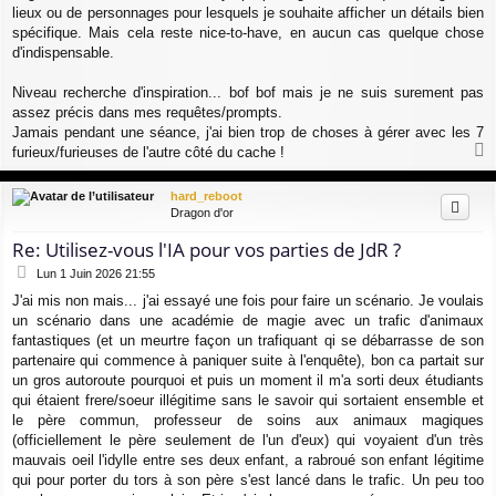
e
lieux ou de personnages pour lesquels je souhaite afficher un détails bien
spécifique. Mais cela reste nice-to-have, en aucun cas quelque chose
d'indispensable.
Niveau recherche d'inspiration... bof bof mais je ne suis surement pas
assez précis dans mes requêtes/prompts.
Jamais pendant une séance, j'ai bien trop de choses à gérer avec les 7
furieux/furieuses de l'autre côté du cache !
a
u
hard_reboot
t
Dragon d'or
Re: Utilisez-vous l'IA pour vos parties de JdR ?
M
Lun 1 Juin 2026 21:55
e
J'ai mis non mais... j'ai essayé une fois pour faire un scénario. Je voulais
s
un scénario dans une académie de magie avec un trafic d'animaux
s
a
fantastiques (et un meurtre façon un trafiquant qi se débarrasse de son
g
partenaire qui commence à paniquer suite à l'enquête), bon ca partait sur
e
un gros autoroute pourquoi et puis un moment il m'a sorti deux étudiants
qui étaient frere/soeur illégitime sans le savoir qui sortaient ensemble et
le père commun, professeur de soins aux animaux magiques
(officiellement le père seulement de l'un d'eux) qui voyaient d'un très
mauvais oeil l'idylle entre ses deux enfant, a rabroué son enfant légitime
qui pour porter du tors à son père s'est lancé dans le trafic. Un peu too