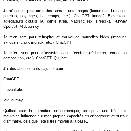
d'univers, informations techniques, etc.). ChatGPT
s
a
g
Je m'en sers pour créer des sons et des images (bande-son, bruitages,
e
portraits, paysages, battlemaps, etc.). ChatGPT Image2, Elevenlabs,
agrégateurs d'outils IA, genre Krea, Magnific (ex. Freepik), Runway,
OpenArt, MidJourney
Je m'en sers pour m'inspirer et trouver de nouvelles idées (intrigues,
synopsis, choix moraux, etc.). ChatGPT
Je m'en sers pour m'assister dans l'écriture (rédaction, correction,
composition, etc.). ChatGPT, Quillbot
J'ai des abonnements payants pour
ChatGPT
ElevenLabs
MidJourney
Quillbot pour la correction orthographique, ce qui a une très, très
mauvaise influence sur mes propres capacités en orthographe et surtout
grammaire, déjà que j’étais très moyen à la base….