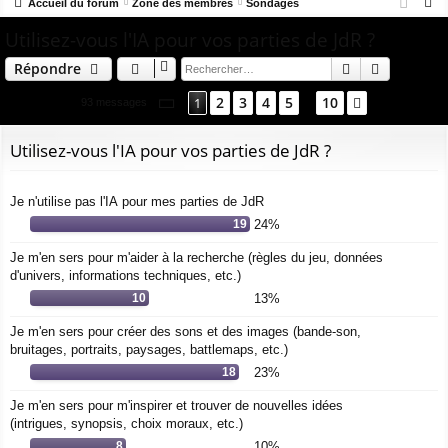
R
co
Accueil du forum
u
Zone des membres
Sondages
ne
cri
e
Utilisez-vous l'IA pour vos parties de JdR ?
ur
m
xi
pti
c
ci
s
on
on
Rechercher
Recherch
Répondre
h
e
s
Page
1
sur
10
2
3
4
5
10
1
Suivant
93 messages
…
r
c
Utilisez-vous l'IA pour vos parties de JdR ?
h
e
Je n'utilise pas l'IA pour mes parties de JdR
r
19
24%
Je m'en sers pour m'aider à la recherche (règles du jeu, données
d'univers, informations techniques, etc.)
10
13%
Je m'en sers pour créer des sons et des images (bande-son,
bruitages, portraits, paysages, battlemaps, etc.)
18
23%
Je m'en sers pour m'inspirer et trouver de nouvelles idées
(intrigues, synopsis, choix moraux, etc.)
8
10%