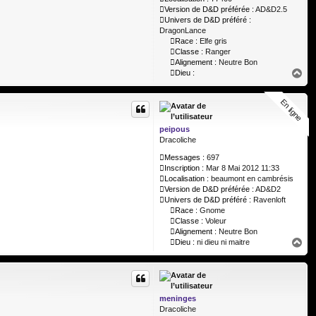
Version de D&D préférée :
AD&D2.5
Univers de D&D préféré :
DragonLance
Race :
Elfe gris
Classe :
Ranger
Alignement :
Neutre Bon
H
Dieu :
a
u
En ligne
En ligne
t
peipous
Dracoliche
Messages :
697
Inscription :
Mar 8 Mai 2012 11:33
Localisation :
beaumont en cambrésis
Version de D&D préférée :
AD&D2
Univers de D&D préféré :
Ravenloft
Race :
Gnome
Classe :
Voleur
Alignement :
Neutre Bon
H
Dieu :
ni dieu ni maitre
a
u
t
meninges
Dracoliche