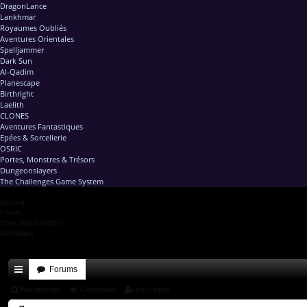
DragonLance
Lankhmar
Royaumes Oubliés
Aventures Orientales
Spelljammer
Dark Sun
Al-Qadim
Planescape
Birthright
Laelith
CLONES
Aventures Fantastiques
Epées & Sorcellerie
OSRIC
Portes, Monstres & Trésors
Dungeonslayers
The Challenges Game System
Accueil
Forum
Zone des membres
Sondages
Forums
ac
Rechercher
Connexion
Inscription