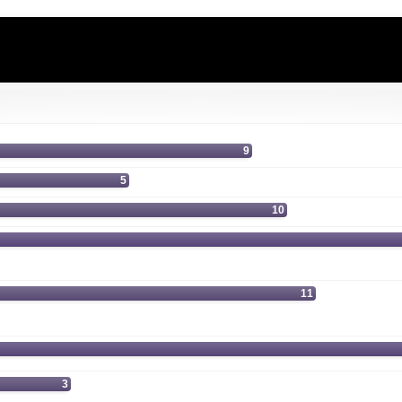
he avancée
9
5
10
11
3