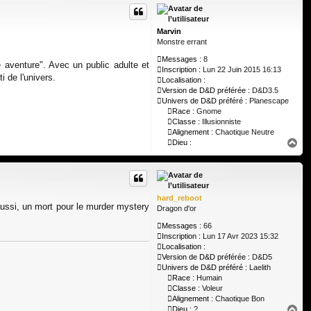
t
Marvin
Monstre errant
Messages :
8
aventure". Avec un public adulte et
Inscription :
Lun 22 Juin 2015 16:13
i de l'univers.
Localisation :
Version de D&D préférée :
D&D3.5
Univers de D&D préféré :
Planescape
Race :
Gnome
Classe :
Illusionniste
Alignement :
Chaotique Neutre
H
Dieu :
a
u
t
hard_reboot
aussi, un mort pour le murder mystery
Dragon d'or
Messages :
66
Inscription :
Lun 17 Avr 2023 15:32
Localisation :
Version de D&D préférée :
D&D5
Univers de D&D préféré :
Laelith
Race :
Humain
Classe :
Voleur
Alignement :
Chaotique Bon
H
Dieu :
?