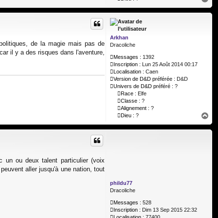
a
u
t
Arkhan
politiques, de la magie mais pas de
Dracoliche
ar il y a des risques dans l'aventure,
Messages :
1392
Inscription :
Lun 25 Août 2014 00:17
Localisation :
Caen
Version de D&D préférée :
D&D
Univers de D&D préféré :
?
Race :
Elfe
Classe :
?
Alignement :
?
H
Dieu :
?
a
u
t
un ou deux talent particulier (voix
peuvent aller jusqu'à une nation, tout
phildu77
Dracoliche
Messages :
528
Inscription :
Dim 13 Sep 2015 22:32
Localisation :
77400