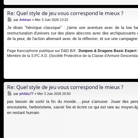
Re: Quel style de jeu vous correspond le mieux ?
M
par
Arkhan
»
Mer 3 Juin 2026 13:22
e
Je dirais "héroïque classique" : j'aime une aventure avec de la low 
s
restructuration d'univers sur des plans abscons avec des archipuissants q
s
a
de la peur, de l'action alternant avec de la réflexion, et sur une campag
g
e
Page francophone publique sur D&D B/X :
Donjons & Dragons Basic Expert 
Membre de la S.P.C.A.D. (Société Protectrice de la Classe d'Armure Descenda
Re: Quel style de jeu vous correspond le mieux ?
M
par
phildu77
»
Mer 3 Juin 2026 20:50
e
pas besoin de sortir la fin du monde.....pour s'amuser. Jouer des per
s
envoutante, herboristerie, savoir lire et écrire ce qui est rare au moyen
s
a
en restant humain
g
e