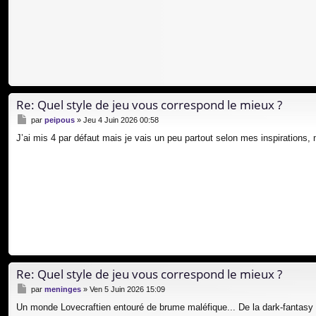
Re: Quel style de jeu vous correspond le mieux ?
M
par
peipous
»
Jeu 4 Juin 2026 00:58
e
J’ai mis 4 par défaut mais je vais un peu partout selon mes inspirations
s
s
a
g
e
Re: Quel style de jeu vous correspond le mieux ?
M
par
meninges
»
Ven 5 Juin 2026 15:09
e
Un monde Lovecraftien entouré de brume maléfique... De la dark-fantasy 
s