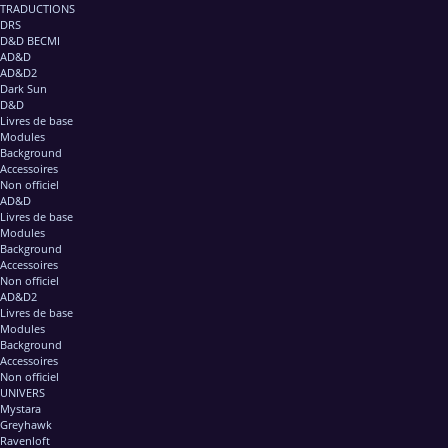
TRADUCTIONS
DRS
D&D BECMI
AD&D
AD&D2
Dark Sun
D&D
Livres de base
Modules
Background
Accessoires
Non officiel
AD&D
Livres de base
Modules
Background
Accessoires
Non officiel
AD&D2
Livres de base
Modules
Background
Accessoires
Non officiel
UNIVERS
Mystara
Greyhawk
Ravenloft