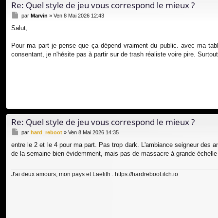
Re: Quel style de jeu vous correspond le mieux ?
M
par
Marvin
»
Ven 8 Mai 2026 12:43
e
Salut,
s
s
a
Pour ma part je pense que ça dépend vraiment du public. avec ma tabl
g
consentant, je n'hésite pas à partir sur de trash réaliste voire pire. Surtou
e
Re: Quel style de jeu vous correspond le mieux ?
M
par
hard_reboot
»
Ven 8 Mai 2026 14:35
e
entre le 2 et le 4 pour ma part. Pas trop dark. L'ambiance seigneur des a
s
de la semaine bien évidemment, mais pas de massacre à grande échelle o
s
a
g
J'ai deux amours, mon pays et Laelith :
https://hardreboot.itch.io
e