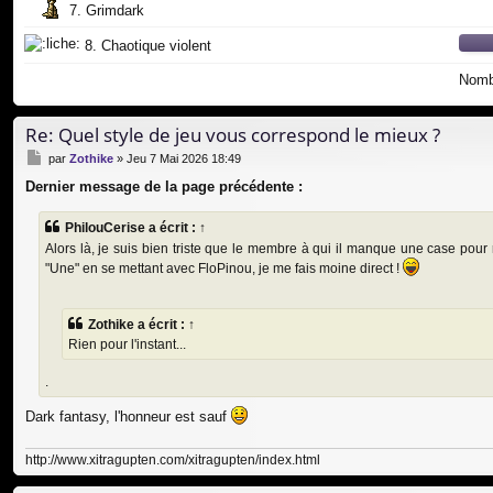
7. Grimdark
8. Chaotique violent
Nombr
Re: Quel style de jeu vous correspond le mieux ?
M
par
Zothike
»
Jeu 7 Mai 2026 18:49
e
Dernier message de la page précédente :
s
s
a
PhilouCerise
a écrit :
↑
g
Alors là, je suis bien triste que le membre à qui il manque une case pou
e
"Une" en se mettant avec FloPinou, je me fais moine direct !
Zothike
a écrit :
↑
Rien pour l'instant...
.
Dark fantasy, l'honneur est sauf
http://www.xitragupten.com/xitragupten/index.html