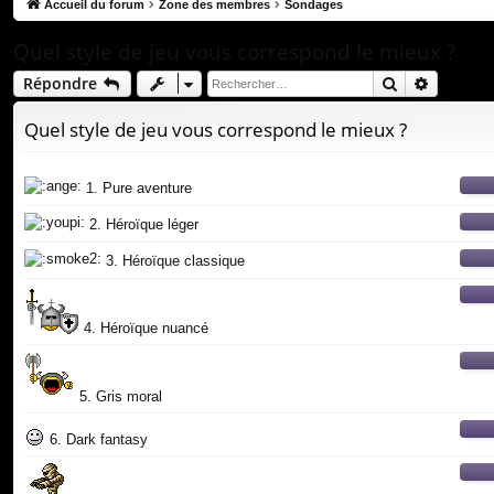
co
Accueil du forum
Zone des membres
Sondages
ur
Quel style de jeu vous correspond le mieux ?
ci
Rechercher
Recherc
Répondre
s
Quel style de jeu vous correspond le mieux ?
1. Pure aventure
2. Héroïque léger
3. Héroïque classique
4. Héroïque nuancé
5. Gris moral
6. Dark fantasy