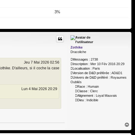
3%
Zothike
Dracoliche
Messages :
2738
Jeu 7 Mai 2026 02:56
Inscription :
Mer 10 Fév 2016 20:29
hike. D'ailleurs, si il coche la case
Localisation :
Paris
Version de D&D préférée :
AD&D1
Univers de D&D préféré :
Royaumes
Oubliés
Race :
Humain
Lun 4 Mai 2026 20:29
Classe :
Clerc
Alignement :
Loyal Mauvais
Dieu :
Indicible
H
a
u