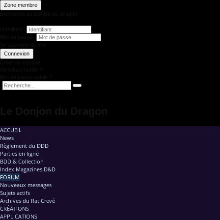
Zone membre
Bienvenue au Donjon du Dragon
Identifiant
Mot de passe
Se souvenir de moi
Connexion
Créer un compte
Identifiant oublié ?
Mot de passe oublié ?
Le Donjon du Dragon
ACCUEIL
News
Règlement du DDD
Parties en ligne
BDD & Collection
Index Magazines D&D
FORUM
Nouveaux messages
Sujets actifs
Archives du Rat Crevé
CRÉATIONS
APPLICATIONS