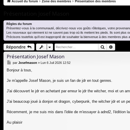
co
Accueil du forum
Zone des membres
Présentation des membres
ur
Présentation Josef Mason
ci
Règles du forum
s
Présentez-vous à la communauté, décrivez-nous vos goûts rôlistiques, votre provenance e
Les nouveaux qui viennent ici ne savent pas trop où ils mettent les pieds. Ils sont plus 
Précisons toutefois qu'il est inapproprié de souhaiter la bienvenue à des membres plus
Rechercher
Recherc
Répondre
Présentation Josef Mason
M
par
Josefmason
»
Lun 6 Juil 2026 12:52
e
Bonjour à tous,
s
s
a
Je m'appelle Josef Mason, je suis un fan de jdr en tout genres.
g
e
J'ai découvert le jdr en achetant par erreur le jdr the witcher, moi et un
J'ai beaucoup joué à donjon et dragon, cyberpunk, the witcher jdr et un 
Récemment, je me suis mis dans l'idée de m'essayer à adnd2, l'édition l
Au plaisir