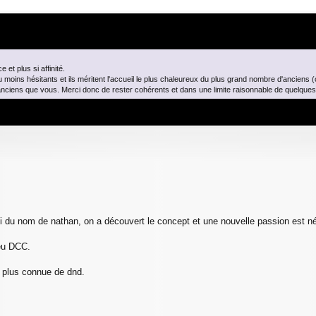
t plus si affinité.
ou moins hésitants et ils méritent l'accueil le plus chaleureux du plus grand nombre d'anciens 
 anciens que vous. Merci donc de rester cohérents et dans une limite raisonnable de quelqu
he avancée
 ami du nom de nathan, on a découvert le concept et une nouvelle passion est n
peu DCC.
a plus connue de dnd.