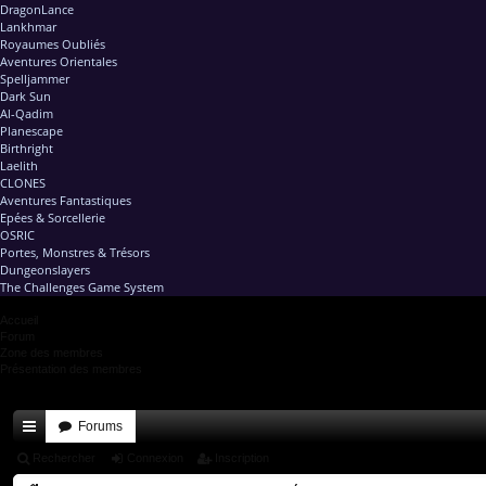
DragonLance
Lankhmar
Royaumes Oubliés
Aventures Orientales
Spelljammer
Dark Sun
Al-Qadim
Planescape
Birthright
Laelith
CLONES
Aventures Fantastiques
Epées & Sorcellerie
OSRIC
Portes, Monstres & Trésors
Dungeonslayers
The Challenges Game System
Accueil
Forum
Zone des membres
Présentation des membres
Forums
ac
Rechercher
Connexion
Inscription