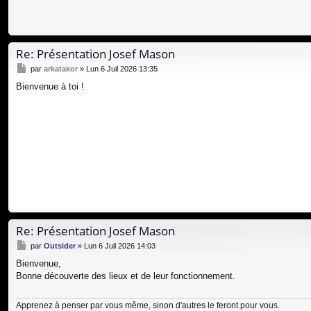
Re: Présentation Josef Mason
M
par
arkatakor
»
Lun 6 Juil 2026 13:35
e
Bienvenue à toi !
s
s
a
g
e
Re: Présentation Josef Mason
M
par
Outsider
»
Lun 6 Juil 2026 14:03
e
Bienvenue,
s
Bonne découverte des lieux et de leur fonctionnement.
s
a
g
Apprenez à penser par vous même, sinon d'autres le feront pour vous.
e