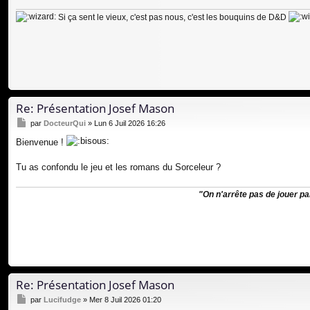
g
Si ça sent le vieux, c'est pas nous, c'est les bouquins de D&D
e
Re: Présentation Josef Mason
M
par
DocteurQui
»
Lun 6 Juil 2026 16:26
e
Bienvenue !
s
s
a
Tu as confondu le jeu et les romans du Sorceleur ?
g
e
"On n'arrête pas de jouer pa
Re: Présentation Josef Mason
M
par
Lucifudge
»
Mer 8 Juil 2026 01:20
e