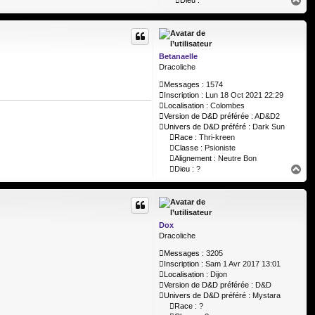
H
Dieu :
a
u
t
Betanaelle
Dracoliche
Messages :
1574
Inscription :
Lun 18 Oct 2021 22:29
Localisation :
Colombes
Version de D&D préférée :
AD&D2
Univers de D&D préféré :
Dark Sun
Race :
Thri-kreen
Classe :
Psioniste
Alignement :
Neutre Bon
H
Dieu :
?
a
u
t
Dox
Dracoliche
Messages :
3205
Inscription :
Sam 1 Avr 2017 13:01
Localisation :
Dijon
Version de D&D préférée :
D&D
Univers de D&D préféré :
Mystara
Race :
?