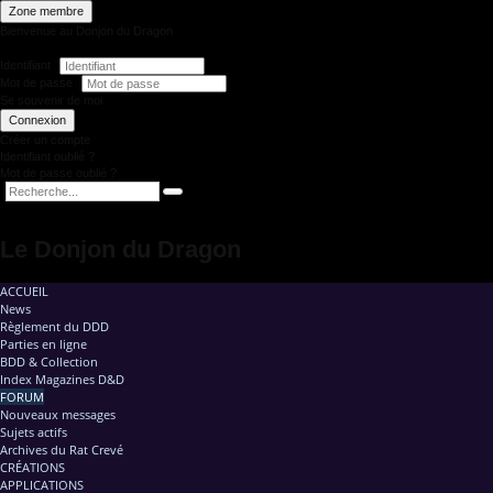
Zone membre
Bienvenue au Donjon du Dragon
Identifiant
Mot de passe
Se souvenir de moi
Connexion
Créer un compte
Identifiant oublié ?
Mot de passe oublié ?
Le Donjon du Dragon
ACCUEIL
News
Règlement du DDD
Parties en ligne
BDD & Collection
Index Magazines D&D
FORUM
Nouveaux messages
Sujets actifs
Archives du Rat Crevé
CRÉATIONS
APPLICATIONS