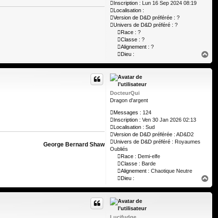
Inscription :
Lun 16 Sep 2024 08:19
Localisation :
Version de D&D préférée :
?
Univers de D&D préféré :
?
Race :
?
Classe :
?
Alignement :
?
H
Dieu :
a
u
t
DocteurQui
Dragon d'argent
Messages :
124
Inscription :
Ven 30 Jan 2026 02:13
Localisation :
Sud
Version de D&D préférée :
AD&D2
Univers de D&D préféré :
Royaumes
George Bernard Shaw
Oubliés
Race :
Demi-elfe
Classe :
Barde
Alignement :
Chaotique Neutre
H
Dieu :
a
u
t
Lucifudge