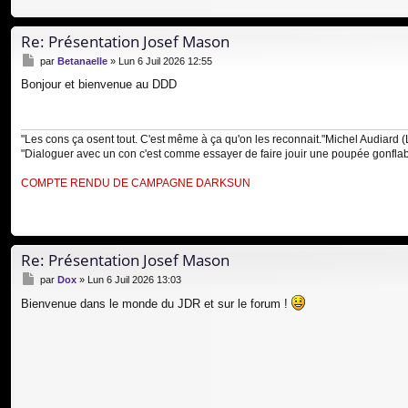
Re: Présentation Josef Mason
M
par
Betanaelle
»
Lun 6 Juil 2026 12:55
e
Bonjour et bienvenue au DDD
s
s
a
g
"Les cons ça osent tout. C'est même à ça qu'on les reconnait."Michel Audiard (
e
"Dialoguer avec un con c'est comme essayer de faire jouir une poupée gonflable.
COMPTE RENDU DE CAMPAGNE DARKSUN
Re: Présentation Josef Mason
M
par
Dox
»
Lun 6 Juil 2026 13:03
e
Bienvenue dans le monde du JDR et sur le forum !
s
s
a
g
e