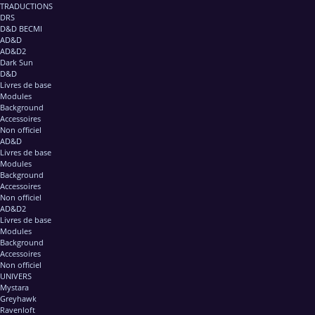
TRADUCTIONS
DRS
D&D BECMI
AD&D
AD&D2
Dark Sun
D&D
Livres de base
Modules
Background
Accessoires
Non officiel
AD&D
Livres de base
Modules
Background
Accessoires
Non officiel
AD&D2
Livres de base
Modules
Background
Accessoires
Non officiel
UNIVERS
Mystara
Greyhawk
Ravenloft