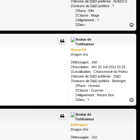
Version de D&D préférée :
AD&D2.5
Univers de D&D préféré :
?
Race :
Elfe
Classe :
Mage
Alignement :
?
H
Dieu :
a
u
t
Hitman58
Dragon d'or
Messages :
260
Inscription :
Ven 20 Juil 2012 22:24
Localisation :
Chasseneuil-du-Poitou
Version de D&D préférée :
D&D
Univers de D&D préféré :
Birthright
Race :
Humain
Classe :
Guerrier
Alignement :
Neutre Bon
H
Dieu :
?
a
u
t
ZikDragon
Dragon d'or
Messages :
110