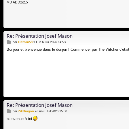
MD ADD2/2.5
Re: Présentation Josef Mason
M
par
Hitman58
»
Lun 6 Juil 2026 14:53
e
Bonjour et bienvenue dans le donjon ! Commencer par The Witcher c'était
s
s
a
g
e
Re: Présentation Josef Mason
M
par
ZikDragon
»
Lun 6 Juil 2026 15:00
e
bienvenue à toi
s
s
a