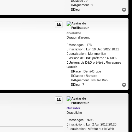
Classe :
?
Alignement :
?
H
Dieu :
a
u
t
arkatakor
Dragon d'argent
Messages :
173
Inscription :
Lun 19 Déc 2022 18:11
Localisation :
Montmorillon
Version de D&D préférée :
AD&D2
Univers de D&D préféré :
Royaumes
Oubliés
Race :
Demi-Orque
Classe :
Barbare
Alignement :
Neutre Bon
H
Dieu :
?
a
u
t
Outsider
Dracoliche
Messages :
7695
Inscription :
Lun 2 Avr 2012 20:20
Localisation :
A l'affut sur le Web