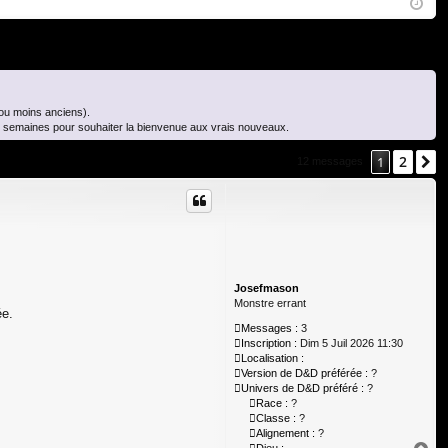
Q
ne
cri
xi
pti
on
on
(ou moins anciens).
es semaines pour souhaiter la bienvenue aux vrais nouveaux.
2
1
S
12 messages
Josefmason
Monstre errant
ée.
Messages :
3
Inscription :
Dim 5 Juil 2026 11:30
Localisation :
Version de D&D préférée :
?
Univers de D&D préféré :
?
Race :
?
Classe :
?
Alignement :
?