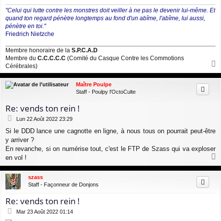
"Celui qui lutte contre les monstres doit veiller à ne pas le devenir lui-même. Et
quand ton regard pénètre longtemps au fond d'un abîme, l'abîme, lui aussi,
pénètre en toi."
Friedrich Nietzche
Membre honoraire de la
S.P.C.A.D
Membre du
C.C.C.C.C
(Comité du Casque Contre les Commotions
Cérébrales)
a
u
Maître Poulpe
t
Staff - Poulpy l'OctoCulte
Re: vends ton rein !
M
Lun 22 Août 2022 23:29
e
Si le DDD lance une cagnotte en ligne, à nous tous on pourrait peut-être
s
y arriver ?
s
a
En revanche, si on numérise tout, c'est le FTP de Szass qui va exploser
g
en vol !
e
a
u
szass
t
Staff - Façonneur de Donjons
Re: vends ton rein !
M
Mar 23 Août 2022 01:14
e