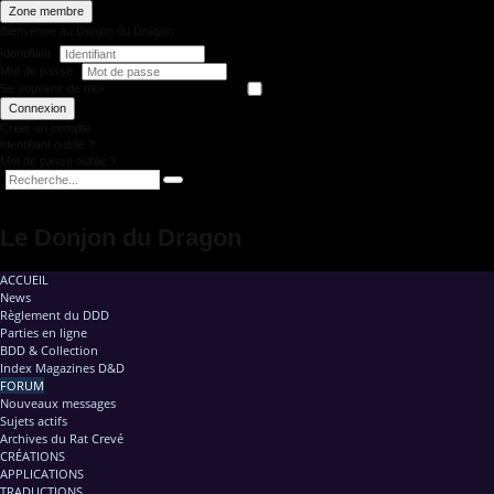
Zone membre
Bienvenue au Donjon du Dragon
Identifiant
Mot de passe
Se souvenir de moi
Connexion
Créer un compte
Identifiant oublié ?
Mot de passe oublié ?
Le Donjon du Dragon
ACCUEIL
News
Règlement du DDD
Parties en ligne
BDD & Collection
Index Magazines D&D
FORUM
Nouveaux messages
Sujets actifs
Archives du Rat Crevé
CRÉATIONS
APPLICATIONS
TRADUCTIONS