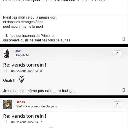
s
s
a
g
N'est pas mort ce qui à jamais dort
e
et dans les étranges éons
peut mourir même la mort
– Un auteur inconnu du Primaire
qui prouve qu'ils ne sont pas tous béjaunes
a
u
Dox
t
Dracoliche
Re: vends ton rein !
M
Lun 22 Août 2022 13:28
e
s
Ouah !!!!
s
a
Je ne saurais même pas où mettre tout ça...
g
a
e
u
szass
t
Staff - Façonneur de Donjons
Re: vends ton rein !
M
Lun 22 Août 2022 13:37
e