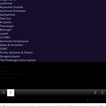
Lankhmar
Royaumes Oubliés
Aventures Orientales
Spelljammer
Dark Sun
Al-Qadim
Planescape
Birthright
Laelith
CLONES
Aventures Fantastiques
Epées & Sorcellerie
OSRIC
Portes, Monstres & Trésors
Dungeonslayers
The Challenges Game System
Accueil
Forum
Zone des membres
Le Marché
ac
...
or
Rechercher
Connexion
Inscription
Sujets actifs
on
ns