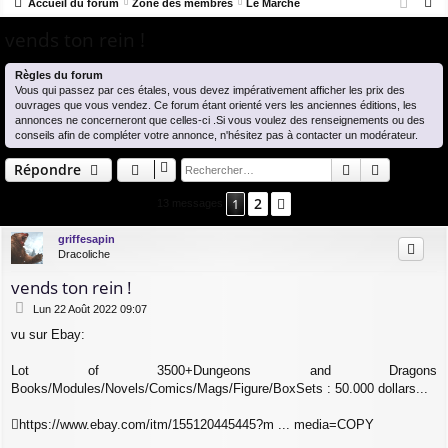
R
co
Accueil du forum
u
Zone des membres
Le Marché
ne
cri
e
vends ton rein !
ur
m
xi
pti
c
ci
s
on
on
h
Règles du forum
Vous qui passez par ces étales, vous devez impérativement afficher les prix des
e
s
ouvrages que vous vendez. Ce forum étant orienté vers les anciennes éditions, les
r
annonces ne concerneront que celles-ci .Si vous voulez des renseignements ou des
c
conseils afin de compléter votre annonce, n'hésitez pas à contacter un modérateur.
h
Rechercher
Recherch
Répondre
e
2
r
1
Suivant
13 messages
griffesapin
Dracoliche
vends ton rein !
M
Lun 22 Août 2022 09:07
e
vu sur Ebay:
s
s
a
Lot of 3500+Dungeons and Dragons
g
Books/Modules/Novels/Comics/Mags/Figure/BoxSets : 50.000 dollars...
e
https://www.ebay.com/itm/155120445445?m ... media=COPY