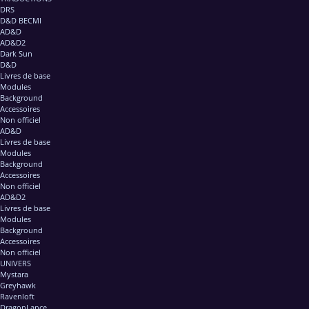
DRS
D&D BECMI
AD&D
AD&D2
Dark Sun
D&D
Livres de base
Modules
Background
Accessoires
Non officiel
AD&D
Livres de base
Modules
Background
Accessoires
Non officiel
AD&D2
Livres de base
Modules
Background
Accessoires
Non officiel
UNIVERS
Mystara
Greyhawk
Ravenloft
DragonLance