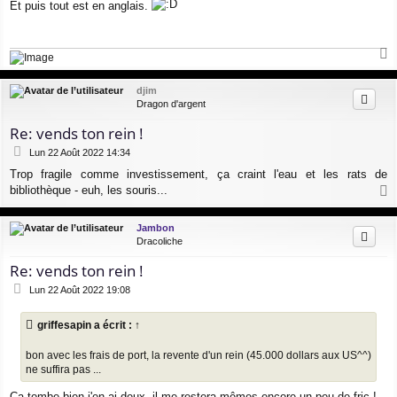
Et puis tout est en anglais.
s
s
a
g
e
a
u
djim
t
Dragon d'argent
Re: vends ton rein !
M
Lun 22 Août 2022 14:34
e
Trop fragile comme investissement, ça craint l'eau et les rats de
s
bibliothèque - euh, les souris...
s
a
a
g
u
Jambon
e
t
Dracoliche
Re: vends ton rein !
M
Lun 22 Août 2022 19:08
e
s
griffesapin
a écrit :
↑
s
a
bon avec les frais de port, la revente d'un rein (45.000 dollars aux US^^)
g
e
ne suffira pas ...
Ca tombe bien j'en ai deux, il me restera mêmes encore un peu de fric !