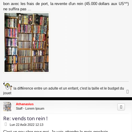
bon avec les frais de port, la revente d'un rein (45.000 dollars aux US^^)
ne suffira pas ...
la différence entre un adulte et un enfant, c'est la taille et le budget du
jouet
a
u
Athanasius
t
Staff - Lorem Ipsum
Re: vends ton rein !
M
Lun 22 Août 2022 12:13
e
C'est un peu cher pour moi. Je vais attendre le mois prochain...