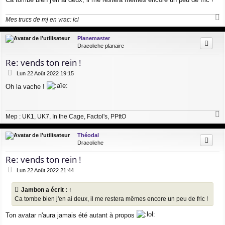
Mes trucs de mj en vrac:
ici
a
u
Planemaster
t
Dracoliche planaire
Re: vends ton rein !
M
Lun 22 Août 2022 19:15
e
Oh la vache !
s
s
a
g
Mep : UK1, UK7, In the Cage, Factol's, PPttO
e
a
u
Théodal
t
Dracoliche
Re: vends ton rein !
M
Lun 22 Août 2022 21:44
e
s
Jambon
a écrit :
↑
s
Ca tombe bien j'en ai deux, il me restera mêmes encore un peu de fric !
a
g
e
Ton avatar n'aura jamais été autant à propos