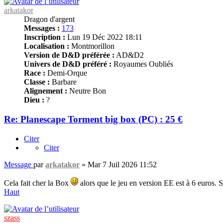
arkatakor
Dragon d'argent
Messages :
173
Inscription :
Lun 19 Déc 2022 18:11
Localisation :
Montmorillon
Version de D&D préférée :
AD&D2
Univers de D&D préféré :
Royaumes Oubliés
Race :
Demi-Orque
Classe :
Barbare
Alignement :
Neutre Bon
Dieu :
?
Re: Planescape Torment big box (PC) : 25 €
Citer
Citer
Message
par
arkatakor
»
Mar 7 Juil 2026 11:52
Cela fait cher la Box
alors que le jeu en version EE est à 6 euros. 
Haut
szass