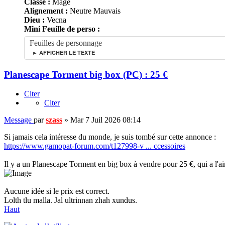
Classe :
Mage
Alignement :
Neutre Mauvais
Dieu :
Vecna
Mini Feuille de perso :
Feuilles de personnage
► AFFICHER LE TEXTE
Planescape Torment big box (PC) : 25 €
Citer
Citer
Message
par
szass
»
Mar 7 Juil 2026 08:14
Si jamais cela intéresse du monde, je suis tombé sur cette annonce :
https://www.gamopat-forum.com/t127998-v ... ccessoires
Il y a un Planescape Torment en big box à vendre pour 25 €, qui a l'air
Aucune idée si le prix est correct.
Lolth tlu malla. Jal ultrinnan zhah xundus.
Haut