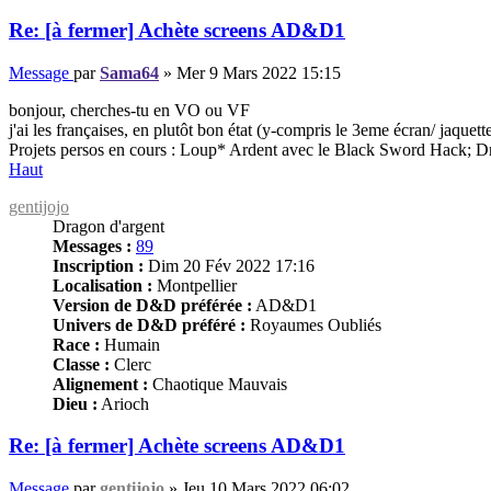
Re: [à fermer] Achète screens AD&D1
Message
par
Sama64
»
Mer 9 Mars 2022 15:15
bonjour, cherches-tu en VO ou VF
j'ai les françaises, en plutôt bon état (y-compris le 3eme écran/ jaquett
Projets persos en cours : Loup* Ardent avec le Black Sword Hack; D
Haut
gentijojo
Dragon d'argent
Messages :
89
Inscription :
Dim 20 Fév 2022 17:16
Localisation :
Montpellier
Version de D&D préférée :
AD&D1
Univers de D&D préféré :
Royaumes Oubliés
Race :
Humain
Classe :
Clerc
Alignement :
Chaotique Mauvais
Dieu :
Arioch
Re: [à fermer] Achète screens AD&D1
Message
par
gentijojo
»
Jeu 10 Mars 2022 06:02