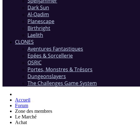
Spelljammer
Dark Sun
Al-Qadim
Planescape
Birthright
Laelith
CLONES
Aventures Fantastiques
Epées & Sorcellerie
OSRIC
Portes, Monstres & Trésors
Dungeonslayers
The Challenges Game System
Accueil
Forum
Zone des membres
Le Marché
Achat