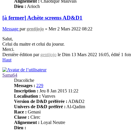
Alignement :
Chaotique Mauvais
Dieu :
Arioch
[à fermer] Achète screens AD&D1
Message
par
gentijojo
»
Mer 2 Mars 2022 08:22
Salut,
Celui du maitre et celui du joueur.
Merci.
Dernière édition par
gentijojo
le Dim 13 Mars 2022 16:05, édité 1 fois
Haut
Sama64
Dracoliche
Messages :
229
Inscription :
Jeu 8 Jan 2015 11:22
Localisation :
Vanves
Version de D&D préférée :
AD&D2
Univers de D&D préféré :
Al-Qadim
Race :
Genasi
Classe :
Clerc
Alignement :
Loyal Neutre
Dieu :