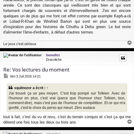
g
année. Ce sont des classiques qui vieillissent très bien et qui sont
e
fortement chargés de souvenirs et d'émerveillement. J'en est encore
quelques un de plus qui me font cet effet comme par exemple Keph-a-râ
et Loliad-R-Khan de Winifred Barton qui sont en plus une source
d'inspiration pour des histoires de Cthulhu à Delta green. Le but reste
d'alimenter l'âme-d'enfants, à défaut d'autres termes.
Le jeux c'est sérieux
a
u
benedict
t
Dracoliche
Re: Vos lectures du moment
M
Ven 3 Juil 2026 14:21
e
s
squilnozor
a écrit :
↑
s
J'ai trouvé ça un peu moyen. C'est trop pompé sur Tolkien. Avec de
a
g
l'humour en plus, c'est vrai (parce que l'humour chez Tolkien, bon,
e
comment dire), mais c'est pas de l'humour de compétition. Et ce qui m'a
gonflé, c'est le choix du perso qui meurt. Zéro audace.
tout à fait, c'est du vu et revu, c'est du terrain conquis et c'est ça qui me
détend une fois tous les deux ou trois ans
a
u