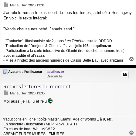
M
Mar 16 Juin 2026 13:31
e
J'ai relu le roman le plus court de tous les temps, attribué à Hemingway.
s
En voici le texte intégral:
s
a
g
"Vends chaussures bébé. Jamais servi."
e
- "Fantoche", illusionniste niv 2, dans
Les Ténèbres
sur le DDDDD
- Traduction de "Donjons & Chocolat", avec
jello195
et
squilnozor
- Participation à la carte interactive de Glantri (fruit du chêne numéro trois),
avec
maudite
et al'
szass
- Mise à l'index des anciens numéros de Cassis Belle Eau, avec al'
szass
a
u
squilnozor
t
Dracoliche
Re: Vos lectures du moment
M
Mar 16 Juin 2026 13:35
e
Moi aussi je l'ai lu et relu
s
s
a
g
traductions en ligne :
boîte Master, Glantri, Age of Worms 1 à 9, etc.
e
En relecture / illustration / MEP : AoW 10 & 11
En cours de trad : WotI, AoW 12
ABEANT FURES MURES LEMURES