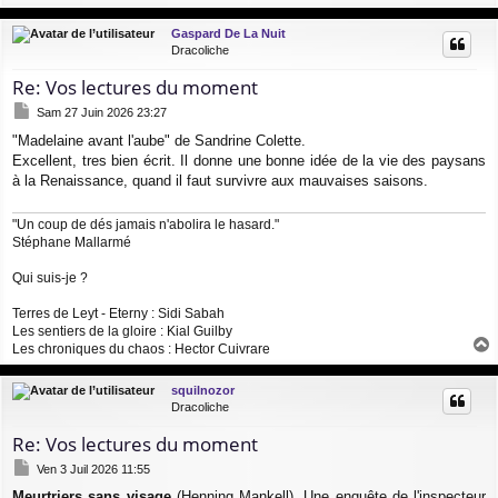
a
u
Gaspard De La Nuit
t
Dracoliche
Re: Vos lectures du moment
M
Sam 27 Juin 2026 23:27
e
"Madelaine avant l'aube" de Sandrine Colette.
s
Excellent, tres bien écrit. Il donne une bonne idée de la vie des paysans
s
a
à la Renaissance, quand il faut survivre aux mauvaises saisons.
g
e
"Un coup de dés jamais n'abolira le hasard."
Stéphane Mallarmé
Qui suis-je ?
Terres de Leyt - Eterny :
Sidi Sabah
Les sentiers de la gloire :
Kial Guilby
Les chroniques du chaos :
Hector Cuivrare
a
u
squilnozor
t
Dracoliche
Re: Vos lectures du moment
M
Ven 3 Juil 2026 11:55
e
Meurtriers sans visage
(Henning Mankell). Une enquête de l'inspecteur