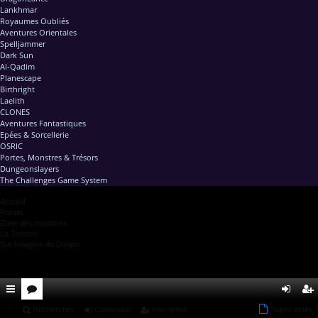
Lankhmar
Royaumes Oubliés
Aventures Orientales
Spelljammer
Dark Sun
Al-Qadim
Planescape
Birthright
Laelith
CLONES
Aventures Fantastiques
Epées & Sorcellerie
OSRIC
Portes, Monstres & Trésors
Dungeonslayers
The Challenges Game System
Accueil
Forum
Zone des membres
La Taverne
Sur l'étagère du Donjon
ac
...
or
Rechercher
Connexion
Inscription
Sujets actifs
on
ns