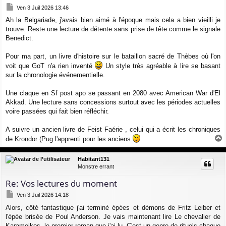
M
Ven 3 Juil 2026 13:46
e
Ah la Belgariade, j'avais bien aimé à l'époque mais cela a bien vieilli je
s
trouve. Reste une lecture de détente sans prise de tête comme le signale
s
a
Benedict.
g
e
Pour ma part, un livre d'histoire sur le bataillon sacré de Thèbes où l'on
voit que GoT n'a rien inventé
Un style très agréable à lire se basant
sur la chronologie événementielle.
Une claque en Sf post apo se passant en 2080 avec American War d'El
Akkad. Une lecture sans concessions surtout avec les périodes actuelles
voire passées qui fait bien réfléchir.
A suivre un ancien livre de Feist Faérie , celui qui a écrit les chroniques
de Krondor (Pug l'apprenti pour les anciens
a
u
Habitant131
t
Monstre errant
Re: Vos lectures du moment
M
Ven 3 Juil 2026 14:18
e
Alors, côté fantastique j'ai terminé épées et démons de Fritz Leiber et
s
l'épée brisée de Poul Anderson. Je vais maintenant lire Le chevalier de
s
a
Karameikos, le premier roman que j'ai lu. C'est un genre de rituels chaque