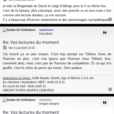
e
je relis la Belgeriade de David et Leigh Eddings pour la 5 ou 6ème fois.
s
c'est de la fantasy ultra classique, avec des poncifs vu et revu mais c'est
s
a
comme une lecture doudou, ça me rassure.
g
Il y a beaucoup d'humour notamment et des personnages sympathiques.
e
a
u
squilnozor
t
Dracoliche
Re: Vos lectures du moment
M
Ven 3 Juil 2026 13:33
e
J'ai trouvé ça un peu moyen. C'est trop pompé sur Tolkien. Avec de
s
l'humour en plus, c'est vrai (parce que l'humour chez Tolkien, bon,
s
a
comment dire), mais c'est pas de l'humour de compétition. Et ce qui m'a
g
gonflé, c'est le choix du perso qui meurt. Zéro audace.
e
traductions en ligne :
boîte Master, Glantri, Age of Worms 1 à 9, etc.
En relecture / illustration / MEP : AoW 10 & 11
En cours de trad : WotI, AoW 12
ABEANT FURES MURES LEMURES
a
u
arkatakor
t
Dragon d'argent
Re: Vos lectures du moment