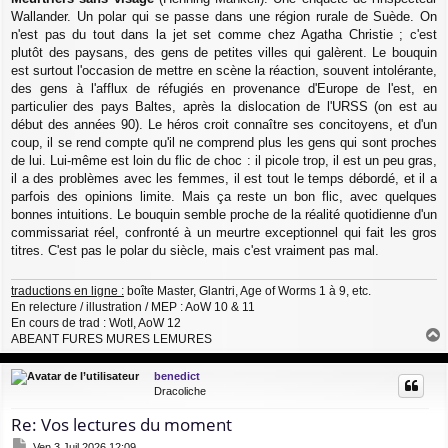
s
Wallander. Un polar qui se passe dans une région rurale de Suède. On
s
a
n'est pas du tout dans la jet set comme chez Agatha Christie ; c'est
g
plutôt des paysans, des gens de petites villes qui galèrent. Le bouquin
e
est surtout l'occasion de mettre en scène la réaction, souvent intolérante,
des gens à l'afflux de réfugiés en provenance d'Europe de l'est, en
particulier des pays Baltes, après la dislocation de l'URSS (on est au
début des années 90). Le héros croit connaître ses concitoyens, et d'un
coup, il se rend compte qu'il ne comprend plus les gens qui sont proches
de lui. Lui-même est loin du flic de choc : il picole trop, il est un peu gras,
il a des problèmes avec les femmes, il est tout le temps débordé, et il a
parfois des opinions limite. Mais ça reste un bon flic, avec quelques
bonnes intuitions. Le bouquin semble proche de la réalité quotidienne d'un
commissariat réel, confronté à un meurtre exceptionnel qui fait les gros
titres. C'est pas le polar du siècle, mais c'est vraiment pas mal.
traductions en ligne :
boîte Master, Glantri, Age of Worms 1 à 9, etc.
En relecture / illustration / MEP : AoW 10 & 11
En cours de trad : WotI, AoW 12
ABEANT FURES MURES LEMURES
a
u
benedict
t
Dracoliche
Re: Vos lectures du moment
M
Ven 3 Juil 2026 12:09