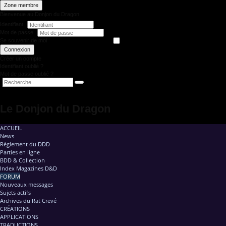
Zone membre
Bienvenue au Donjon du Dragon
Identifiant
Mot de passe
Se souvenir de moi
Connexion
Créer un compte
Identifiant oublié ?
Mot de passe oublié ?
Le Donjon du Dragon
ACCUEIL
News
Règlement du DDD
Parties en ligne
BDD & Collection
Index Magazines D&D
FORUM
Nouveaux messages
Sujets actifs
Archives du Rat Crevé
CRÉATIONS
APPLICATIONS
TRADUCTIONS