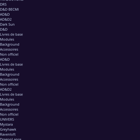
DRS
D&D BECMI
AD&D
AD&D2
Dark Sun
D&D
Livres de base
Modules
Background
Accessoires
Non officiel
AD&D
Livres de base
Modules
Background
Accessoires
Non officiel
AD&D2
Livres de base
Modules
Background
Accessoires
Non officiel
UNIVERS
Mystara
Greyhawk
Ravenloft
DragonLance