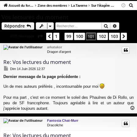
R
co
Accueil du forum
u
Zone des membres
La Taverne
Sur l'étagère du Donjon
ne
cri
e
ur
m
xi
pti
Vos lectures du moment
c
ci
s
on
on
Rechercher
Recherch
Répondre
h
e
s
Page
101
sur
103
1
99
100
102
103
Précédent
101
Suiv
1025 messages
…
r
c
arkatakor
Dragon d'argent
h
e
Re: Vos lectures du moment
r
M
Dim 14 Juin 2026 12:37
e
Dernier message de la page précédente :
s
s
Un de mes auteurs préférés , incontournable pour moi
a
g
e
Pour ma part , c'est en ce moment le soleil des Phaulnes de Di Rollo, un
peu de SF francophone. Toujours agréable à lire et un auteur que
j'apprécie toujours autant.
a
u
Fantosia Chat-Murr
t
Dracoliche
Re: Vos lectures du moment