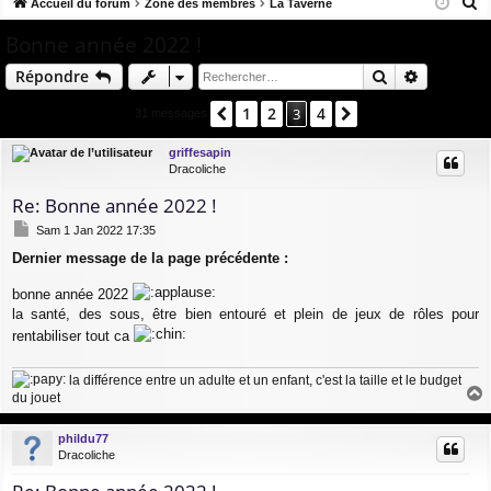
R
co
Accueil du forum
u
Zone des membres
La Taverne
ne
cri
e
ur
m
xi
pti
Bonne année 2022 !
c
ci
s
on
on
Rechercher
Recherch
Répondre
h
e
s
1
2
4
Précédent
3
Suivant
31 messages
r
c
griffesapin
Dracoliche
h
e
Re: Bonne année 2022 !
r
M
Sam 1 Jan 2022 17:35
e
Dernier message de la page précédente :
s
s
bonne année 2022
a
g
la santé, des sous, être bien entouré et plein de jeux de rôles pour
e
rentabiliser tout ca
la différence entre un adulte et un enfant, c'est la taille et le budget
du jouet
a
u
phildu77
t
Dracoliche