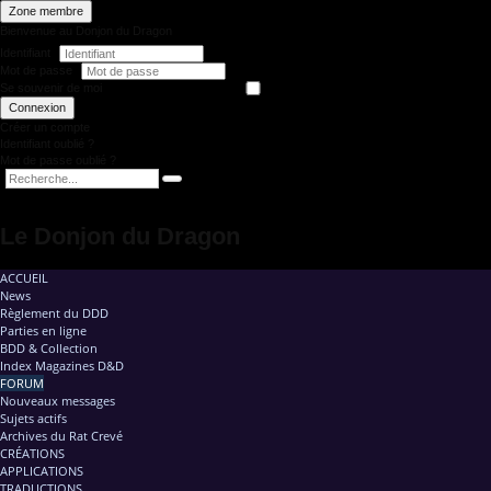
Zone membre
Bienvenue au Donjon du Dragon
Identifiant
Mot de passe
Se souvenir de moi
Connexion
Créer un compte
Identifiant oublié ?
Mot de passe oublié ?
Le Donjon du Dragon
ACCUEIL
News
Règlement du DDD
Parties en ligne
BDD & Collection
Index Magazines D&D
FORUM
Nouveaux messages
Sujets actifs
Archives du Rat Crevé
CRÉATIONS
APPLICATIONS
TRADUCTIONS