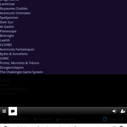
Lankhmar
Royaumes Oubliés
Aventures Orientales
Spelljammer
Dark Sun
Al-Qadim
Planescape
Birthright
Laelith
CLONES
Aventures Fantastiques
Epées & Sorcellerie
OSRIC
Portes, Monstres & Trésors
Dungeonslayers
The Challenges Game System
Accueil
Forum
Zone des membres
La Taverne
ac
...
or
Rechercher
Connexion
Inscription
Sujets actifs
on
ns