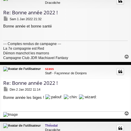
Dracoliche
Re: Bonne année 2022 !
M
Sam 1 Jan 2022 21:32
e
Bonne année et bonne santé
s
s
a
g
--- Comptes rendus de campagne ---
e
La 7e compagnie est Red
Démon manchot les marrons
Campagne Club JDR Machiavel Fantasy
a
u
szass
t
Staff - Façonneur de Donjons
Re: Bonne année 2022 !
M
Dim 2 Jan 2022 11:14
e
Bonne année les biges !
s
s
a
g
e
a
u
Théodal
t
Dracoliche