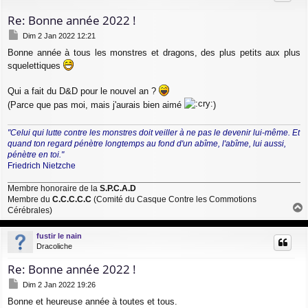
Re: Bonne année 2022 !
M
Dim 2 Jan 2022 12:21
e
Bonne année à tous les monstres et dragons, des plus petits aux plus
s
s
squelettiques
a
g
Qui a fait du D&D pour le nouvel an ?
e
(Parce que pas moi, mais j'aurais bien aimé
)
"Celui qui lutte contre les monstres doit veiller à ne pas le devenir lui-même. Et
quand ton regard pénètre longtemps au fond d'un abîme, l'abîme, lui aussi,
pénètre en toi."
Friedrich Nietzche
Membre honoraire de la
S.P.C.A.D
Membre du
C.C.C.C.C
(Comité du Casque Contre les Commotions
Cérébrales)
a
u
fustir le nain
t
Dracoliche
Re: Bonne année 2022 !
M
Dim 2 Jan 2022 19:26
e
Bonne et heureuse année à toutes et tous.
s