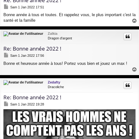
Re: Bonne année 2022 !
M
Sam 1 Jan 2022 17:51
e
Bonne année à tous et toutes. Et rappelez vous, le plus important c'est la
s
santé et la famille
s
a
a
g
u
Zalkia
e
t
Dragon d'argent
Re: Bonne année 2022 !
M
Sam 1 Jan 2022 17:56
e
Bonne et heureuse année à tous! Portez vous bien et jouez un max !
s
s
a
a
g
u
Zedafty
e
t
Dracoliche
Re: Bonne année 2022 !
M
Sam 1 Jan 2022 19:28
e
s
s
a
g
e