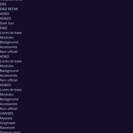
DRS
D&D BECMI
AD&D
AD&D2
Dark Sun
D&D
Livres de base
Modules
Background
Accessoires
Non officiel
AD&D
Livres de base
Modules
Background
Accessoires
Non officiel
AD&D2
Livres de base
Modules
Background
Accessoires
Non officiel
UNIVERS
Mystara
Greyhawk
Ravenloft
DragonLance