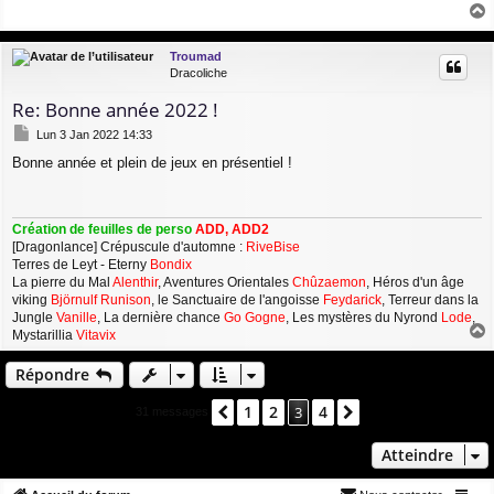
s
a
a
g
u
Troumad
e
t
Dracoliche
Re: Bonne année 2022 !
M
Lun 3 Jan 2022 14:33
e
Bonne année et plein de jeux en présentiel !
s
s
a
g
Création de feuilles de perso
ADD, ADD2
e
[Dragonlance] Crépuscule d'automne :
RiveBise
Terres de Leyt - Eterny
Bondix
La pierre du Mal
Alenthir
, Aventures Orientales
Chûzaemon
, Héros d'un âge
viking
Björnulf Runison
, le Sanctuaire de l'angoisse
Feydarick
, Terreur dans la
Jungle
Vanille
, La dernière chance
Go Gogne
, Les mystères du Nyrond
Lode
,
Mystarillia
Vitavix
a
u
Répondre
t
1
2
4
Précédent
3
Suivant
31 messages
Atteindre