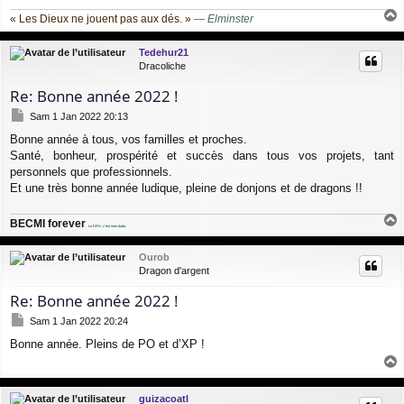
« Les Dieux ne jouent pas aux dés. »
—
Elminster
a
u
Tedehur21
t
Dracoliche
Re: Bonne année 2022 !
M
Sam 1 Jan 2022 20:13
e
Bonne année à tous, vos familles et proches.
s
Santé, bonheur, prospérité et succès dans tous vos projets, tant
s
a
personnels que professionnels.
g
Et une très bonne année ludique, pleine de donjons et de dragons !!
e
BECMI forever
Le DRS, c'est mon dada.
a
u
Ourob
t
Dragon d'argent
Re: Bonne année 2022 !
M
Sam 1 Jan 2022 20:24
e
Bonne année. Pleins de PO et d’XP !
s
s
a
a
g
u
guizacoatl
e
t