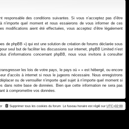
xi
pti
on
on
nt responsable des conditions suivantes. Si vous n’acceptez pas d’être
ns à n’importe quel moment et nous essaierons de vous informer de ces
es modifications aient été effectuées, vous acceptez d’être légalement
pes de phpBB ») qui est une solution de création de forums déclarée sous
pour seul but de faciliter les discussions sur internet, phpBB Limited n’est
lus d’informations concernant phpBB, nous vous invitons à consulter
transgresser les lois de votre pays, le pays où « » est hébergé, ou encore
eur d’accès à internet si nous le jugeons nécessaire. Nous enregistrons
 déplacer ou de verrouiller n’importe quel sujet à n’importe quel moment si
ées dans notre base de données. Bien que cette information ne sera pas
isant à compromettre vos données.
er
Supprimer tous les cookies du forum
Le fuseau horaire est réglé sur
UTC+02:00