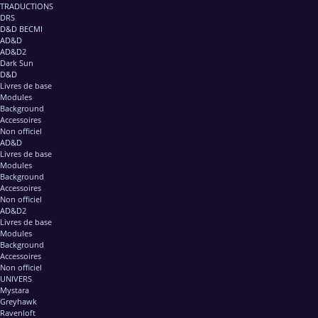
TRADUCTIONS
DRS
D&D BECMI
AD&D
AD&D2
Dark Sun
D&D
Livres de base
Modules
Background
Accessoires
Non officiel
AD&D
Livres de base
Modules
Background
Accessoires
Non officiel
AD&D2
Livres de base
Modules
Background
Accessoires
Non officiel
UNIVERS
Mystara
Greyhawk
Ravenloft