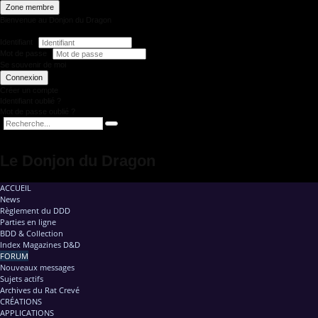
Zone membre
Bienvenue au Donjon du Dragon
Identifiant
Mot de passe
Se souvenir de moi
Connexion
Créer un compte
Identifiant oublié ?
Mot de passe oublié ?
Le Donjon du Dragon
ACCUEIL
News
Règlement du DDD
Parties en ligne
BDD & Collection
Index Magazines D&D
FORUM
Nouveaux messages
Sujets actifs
Archives du Rat Crevé
CRÉATIONS
APPLICATIONS