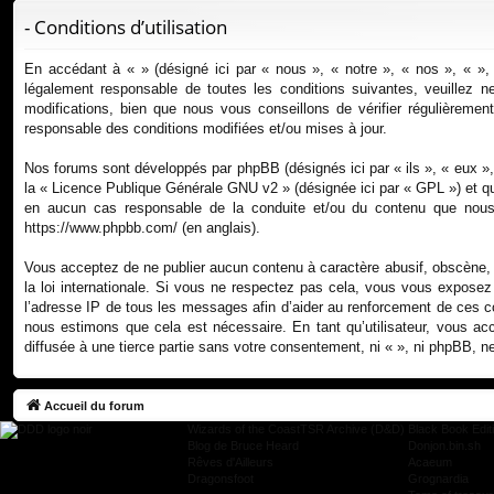
ur
- Conditions d’utilisation
ci
En accédant à « » (désigné ici par « nous », « notre », « nos », « »,
s
légalement responsable de toutes les conditions suivantes, veuillez 
modifications, bien que nous vous conseillons de vérifier régulièreme
responsable des conditions modifiées et/ou mises à jour.
Nos forums sont développés par phpBB (désignés ici par « ils », « eux »
la «
Licence Publique Générale GNU v2
» (désignée ici par « GPL ») et q
en aucun cas responsable de la conduite et/ou du contenu que nous 
https://www.phpbb.com/
(en anglais).
Vous acceptez de ne publier aucun contenu à caractère abusif, obscène, vu
la loi internationale. Si vous ne respectez pas cela, vous vous expose
l’adresse IP de tous les messages afin d’aider au renforcement de ces cond
nous estimons que cela est nécessaire. En tant qu’utilisateur, vous a
diffusée à une tierce partie sans votre consentement, ni « », ni phpBB,
Accueil du forum
Wizards of the Coast
TSR Archive (D&D)
Black Book Edit
Blog de Bruce Heard
Donjon.bin.sh
Rêves d'Ailleurs
Acaeum
Dragonsfoot
Grognardia