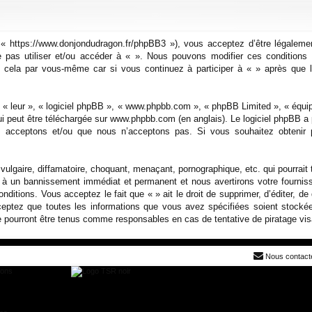
 « https://www.donjondudragon.fr/phpBB3 »), vous acceptez d’être légaleme
ne pas utiliser et/ou accéder à « ». Nous pouvons modifier ces conditio
nt cela par vous-même car si vous continuez à participer à « » après que l
, « leur », « logiciel phpBB », « www.phpbb.com », « phpBB Limited », « équi
ui peut être téléchargée sur
www.phpbb.com
(en anglais). Le logiciel phpBB a 
acceptons et/ou que nous n’acceptons pas. Si vous souhaitez obtenir p
lgaire, diffamatoire, choquant, menaçant, pornographique, etc. qui pourrait 
z à un bannissement immédiat et permanent et nous avertirons votre fourniss
itions. Vous acceptez le fait que « » ait le droit de supprimer, d’éditer, de
cceptez que toutes les informations que vous avez spécifiées soient stock
 ne pourront être tenus comme responsables en cas de tentative de piratage v
Nous contact
ions