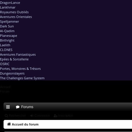
DragonLance
Lankhmar
Royaumes Oubliés
Aventures Orientales
Spelljammer
Dark Sun
Al-Qadim
Planescape
Birthright
Laelith
CLONES
Aventures Fantastiques
Epées & Sorcellerie
OSRIC
Portes, Monstres & Trésors
Dungeonslayers
The Challenges Game System
Accueil
Forum
Forums
ac
Rechercher
Connexion
Inscription
co
Accueil du forum