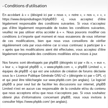
ur
m
xi
pti
c
- Conditions d’utilisation
ci
s
on
on
h
En accédant à « » (désigné ici par « nous », « notre », « nos », « », «
e
s
https://www.donjondudragon.fr/phpBB3 »), vous acceptez d’être
r
légalement responsable des conditions suivantes. Si vous n’acceptez
c
pas d’être légalement responsable de toutes les conditions suivantes,
h
veuillez ne pas utiliser et/ou accéder à « ». Nous pouvons modifier ces
e
conditions à n’importe quel moment et nous essaierons de vous informer
de ces modifications, bien que nous vous conseillons de vérifier
r
régulièrement cela par vous-même car si vous continuez à participer à «
» après que les modifications aient été effectuées, vous acceptez d’être
légalement responsable des conditions modifiées et/ou mises à jour.
Nos forums sont développés par phpBB (désignés ici par « ils », « eux »,
« leur », « logiciel phpBB », « www.phpbb.com », « phpBB Limited », «
équipes de phpBB ») qui est une solution de création de forums déclarée
sous la «
Licence Publique Générale GNU v2
» (désignée ici par « GPL »)
et qui peut être téléchargée sur
www.phpbb.com
(en anglais). Le logiciel
phpBB a pour seul but de faciliter les discussions sur internet, phpBB
Limited n’est en aucun cas responsable de la conduite et/ou du contenu
que nous acceptons et/ou que nous n’acceptons pas. Si vous souhaitez
obtenir plus d’informations concernant phpBB, nous vous invitons à
consulter
https://www.phpbb.com/
(en anglais).