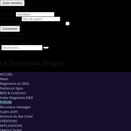
Zone membre
Bienvenue au Donjon du Dragon
Identifiant
Mot de passe
Se souvenir de moi
Connexion
Créer un compte
Identifiant oublié ?
Mot de passe oublié ?
Le Donjon du Dragon
ACCUEIL
News
Règlement du DDD
Parties en ligne
BDD & Collection
Index Magazines D&D
FORUM
Nouveaux messages
Sujets actifs
Archives du Rat Crevé
CRÉATIONS
APPLICATIONS
TRADUCTIONS