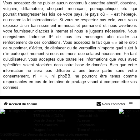
Vous acceptez de ne publier aucun contenu à caractère abusif, obscène,
vulgaire, diffamatoire, choquant, menaçant, pornographique, etc. qui
pourrait transgresser les lois de votre pays, le pays où « » est hébergé,
ou encore la loi internationale. Si vous ne respectez pas cela, vous vous
exposez à un bannissement immédiat et permanent et nous avertirons
votre fournisseur d’accès à internet si nous le jugeons nécessaire. Nous
enregistrons l’adresse IP de tous les messages afin d’aider au
renforcement de ces conditions. Vous acceptez le fait que « » ait le droit
de supprimer, d’éditer, de déplacer ou de verrouiller n’importe quel sujet à
n’importe quel moment si nous estimons que cela est nécessaire. En tant
qu’utilisateur, vous acceptez que toutes les informations que vous avez
spécifiées soient stockées dans notre base de données. Bien que cette
information ne sera pas diffusée à une tierce partie sans votre
consentement, ni « », ni phpBB, ne pourront être tenus comme
responsables en cas de tentative de piratage visant à compromettre vos
données.
Accueil du forum
Nous contacter
Wizards of the Coast
Black Book Editions
TSR Archive (D&D)
Donjon.bin.sh
Blog de Bruce Heard
Acaeum
Rêves d'Ailleurs
Grognardia
Dragonsfoot
Tome of treasures
© 2008-2026 - Le Donjon du Dragon - tous droits réservés