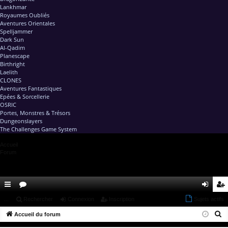
Lankhmar
Royaumes Oubliés
Aventures Orientales
Spelljammer
Dark Sun
Al-Qadim
Planescape
Birthright
Laelith
CLONES
Aventures Fantastiques
Epées & Sorcellerie
OSRIC
Portes, Monstres & Trésors
Dungeonslayers
The Challenges Game System
Accueil
Forum
ac
...
or
Rechercher
Connexion
Inscription
Sujets actifs
on
ns
R
co
Accueil du forum
u
ne
cri
e