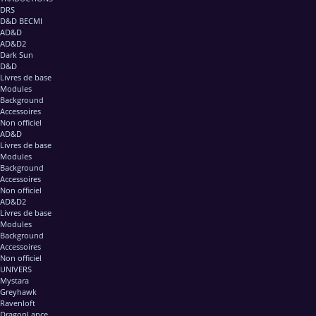
DRS
D&D BECMI
AD&D
AD&D2
Dark Sun
D&D
Livres de base
Modules
Background
Accessoires
Non officiel
AD&D
Livres de base
Modules
Background
Accessoires
Non officiel
AD&D2
Livres de base
Modules
Background
Accessoires
Non officiel
UNIVERS
Mystara
Greyhawk
Ravenloft
DragonLance