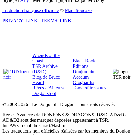
Style par
Arty
- Mettre à jour phpBB 3.2 par MrGaby
Traduction française officielle
©
Maël Soucaze
PRIVACY_LINK
|
TERMS_LINK
Wizards of the
Coast
Black Book
TSR Archive
Editions
(D&D)
Donjon.bin.sh
Blog de Bruce
Acaeum
Heard
Grognardia
Rêves d'Ailleurs
Tome of treasures
Dragonsfoot
© 2008-2026 - Le Donjon du Dragon - tous droits réservés
Règles Avancées de DONJONS & DRAGONS, D&D, AD&D et
AD&D2 sont des marques déposées appartenant à TSR,
Inc./Wizards of the Coast/Hasbro.
Les traductions non officielles réalisées par les membres du Donjon