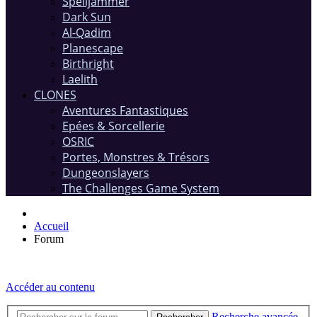
Spelljammer
Dark Sun
Al-Qadim
Planescape
Birthright
Laelith
CLONES
Aventures Fantastiques
Epées & Sorcellerie
OSRIC
Portes, Monstres & Trésors
Dungeonslayers
The Challenges Game System
Accueil
Forum
Accéder au contenu
Recherche avancée