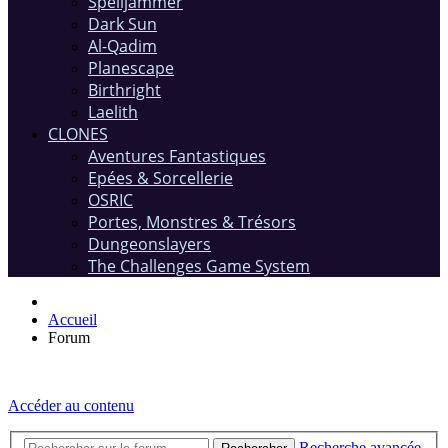
Spelljammer
Dark Sun
Al-Qadim
Planescape
Birthright
Laelith
CLONES
Aventures Fantastiques
Epées & Sorcellerie
OSRIC
Portes, Monstres & Trésors
Dungeonslayers
The Challenges Game System
Accueil
Forum
Accéder au contenu
Recherche avancée