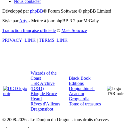
Nous contacter
Développé par
phpBB
® Forum Software © phpBB Limited
Style par
Arty
- Mettre à jour phpBB 3.2 par MrGaby
Traduction française officielle
©
Maël Soucaze
PRIVACY_LINK
|
TERMS_LINK
Wizards of the
Coast
Black Book
TSR Archive
Editions
(D&D)
Donjon.bin.sh
Blog de Bruce
Acaeum
Heard
Grognardia
Rêves d'Ailleurs
Tome of treasures
Dragonsfoot
© 2008-2026 - Le Donjon du Dragon - tous droits réservés