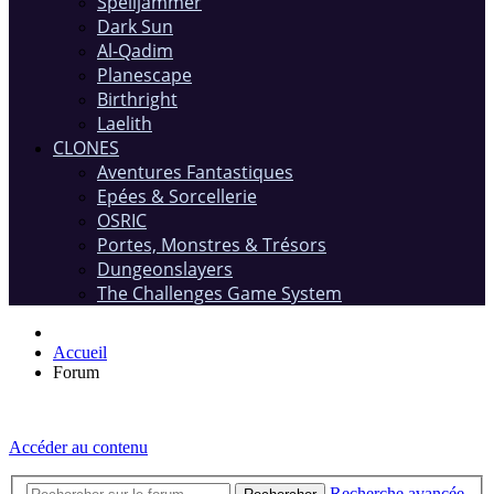
Spelljammer
Dark Sun
Al-Qadim
Planescape
Birthright
Laelith
CLONES
Aventures Fantastiques
Epées & Sorcellerie
OSRIC
Portes, Monstres & Trésors
Dungeonslayers
The Challenges Game System
Accueil
Forum
Accéder au contenu
Recherche avancée