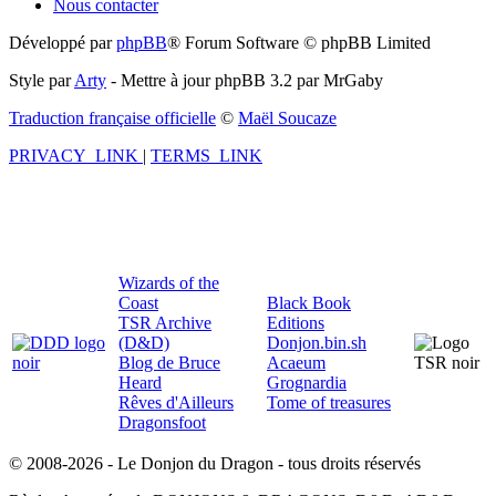
Nous contacter
Développé par
phpBB
® Forum Software © phpBB Limited
Style par
Arty
- Mettre à jour phpBB 3.2 par MrGaby
Traduction française officielle
©
Maël Soucaze
PRIVACY_LINK
|
TERMS_LINK
Wizards of the
Coast
Black Book
TSR Archive
Editions
(D&D)
Donjon.bin.sh
Blog de Bruce
Acaeum
Heard
Grognardia
Rêves d'Ailleurs
Tome of treasures
Dragonsfoot
© 2008-2026 - Le Donjon du Dragon - tous droits réservés