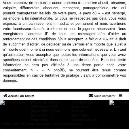
Vous acceptez de ne publier aucun contenu à caractère abusif, obscène,
vulgaire, diffamatoire, choquant, menaçant, pornographique, etc. qui
pourrait transgresser les lois de votre pays, le pays où « » est hébergé,
ou encore la loi internationale. Si vous ne respectez pas cela, vous vous
exposez à un bannissement immédiat et permanent et nous avertirons
votre fournisseur d’accès à internet si nous le jugeons nécessaire. Nous
enregistrons l’adresse IP de tous les messages afin d’aider au
renforcement de ces conditions. Vous acceptez le fait que « » ait le droit
de supprimer, d’éditer, de déplacer ou de verrouiller n’importe quel sujet à
n’importe quel moment si nous estimons que cela est nécessaire. En tant
qu’utilisateur, vous acceptez que toutes les informations que vous avez
spécifiées soient stockées dans notre base de données. Bien que cette
information ne sera pas diffusée à une tierce partie sans votre
consentement, ni « », ni phpBB, ne pourront être tenus comme
responsables en cas de tentative de piratage visant à compromettre vos
données.
Accueil du forum
Nous contacter
Wizards of the Coast
Black Book Editions
TSR Archive (D&D)
Donjon.bin.sh
Blog de Bruce Heard
Acaeum
Rêves d'Ailleurs
Grognardia
Dragonsfoot
Tome of treasures
© 2008-2026 - Le Donjon du Dragon - tous droits réservés