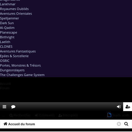
Lankhmar
Royaumes Oubliés
Aventures Orientales
Spelljammer
Dark Sun
Al-Qadim
Planescape
Birthright
Laelith
CLONES
Aventures Fantastiques
Epées & Sorcellerie
OSRIC
Portes, Monstres & Trésors
Dungeonslayers
The Challenges Game System
Accueil
Forum
ac
...
or
Rechercher
Connexion
Inscription
Sujets actifs
on
ns
R
co
Accueil du forum
u
ne
cri
e