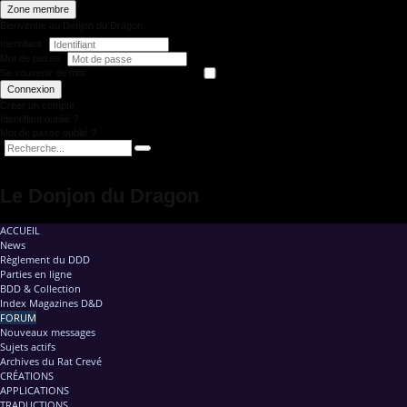
Zone membre
Bienvenue au Donjon du Dragon
Identifiant
Mot de passe
Se souvenir de moi
Connexion
Créer un compte
Identifiant oublié ?
Mot de passe oublié ?
Le Donjon du Dragon
ACCUEIL
News
Règlement du DDD
Parties en ligne
BDD & Collection
Index Magazines D&D
FORUM
Nouveaux messages
Sujets actifs
Archives du Rat Crevé
CRÉATIONS
APPLICATIONS
TRADUCTIONS