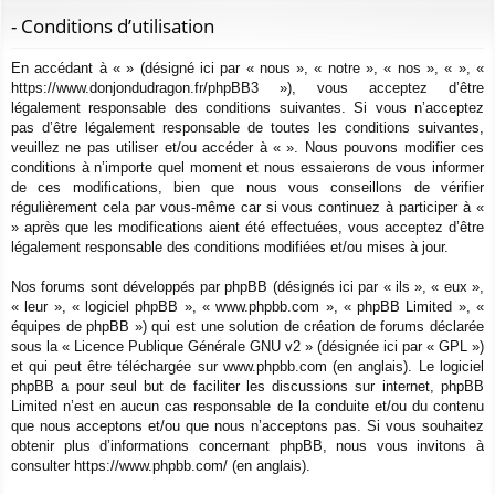
ur
m
xi
pti
c
- Conditions d’utilisation
ci
s
on
on
h
En accédant à « » (désigné ici par « nous », « notre », « nos », « », «
e
s
https://www.donjondudragon.fr/phpBB3 »), vous acceptez d’être
r
légalement responsable des conditions suivantes. Si vous n’acceptez
c
pas d’être légalement responsable de toutes les conditions suivantes,
h
veuillez ne pas utiliser et/ou accéder à « ». Nous pouvons modifier ces
e
conditions à n’importe quel moment et nous essaierons de vous informer
de ces modifications, bien que nous vous conseillons de vérifier
r
régulièrement cela par vous-même car si vous continuez à participer à «
» après que les modifications aient été effectuées, vous acceptez d’être
légalement responsable des conditions modifiées et/ou mises à jour.
Nos forums sont développés par phpBB (désignés ici par « ils », « eux »,
« leur », « logiciel phpBB », « www.phpbb.com », « phpBB Limited », «
équipes de phpBB ») qui est une solution de création de forums déclarée
sous la «
Licence Publique Générale GNU v2
» (désignée ici par « GPL »)
et qui peut être téléchargée sur
www.phpbb.com
(en anglais). Le logiciel
phpBB a pour seul but de faciliter les discussions sur internet, phpBB
Limited n’est en aucun cas responsable de la conduite et/ou du contenu
que nous acceptons et/ou que nous n’acceptons pas. Si vous souhaitez
obtenir plus d’informations concernant phpBB, nous vous invitons à
consulter
https://www.phpbb.com/
(en anglais).