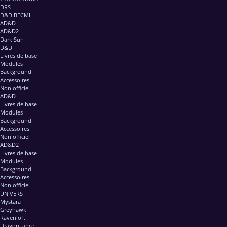
DRS
D&D BECMI
AD&D
AD&D2
Dark Sun
D&D
Livres de base
Modules
Background
Accessoires
Non officiel
AD&D
Livres de base
Modules
Background
Accessoires
Non officiel
AD&D2
Livres de base
Modules
Background
Accessoires
Non officiel
UNIVERS
Mystara
Greyhawk
Ravenloft
DragonLance