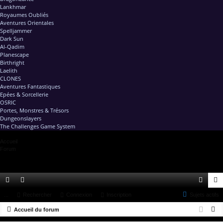
Lankhmar
Royaumes Oubliés
Aventures Orientales
Spelljammer
Dark Sun
Al-Qadim
Planescape
Birthright
Laelith
CLONES
Aventures Fantastiques
Epées & Sorcellerie
OSRIC
Portes, Monstres & Trésors
Dungeonslayers
The Challenges Game System
Accueil
Forum
ac
...
or
Rechercher
Connexion
Inscription
Sujets actifs
on
ns
R
co
Accueil du forum
u
ne
cri
e