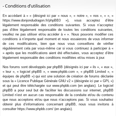
ur
m
xi
pti
c
- Conditions d’utilisation
ci
s
on
on
h
En accédant à « » (désigné ici par « nous », « notre », « nos », « », «
e
s
https://www.donjondudragon.fr/phpBB3 »), vous acceptez d’être
r
légalement responsable des conditions suivantes. Si vous n’acceptez
c
pas d’être légalement responsable de toutes les conditions suivantes,
h
veuillez ne pas utiliser et/ou accéder à « ». Nous pouvons modifier ces
e
conditions à n’importe quel moment et nous essaierons de vous informer
de ces modifications, bien que nous vous conseillons de vérifier
r
régulièrement cela par vous-même car si vous continuez à participer à «
» après que les modifications aient été effectuées, vous acceptez d’être
légalement responsable des conditions modifiées et/ou mises à jour.
Nos forums sont développés par phpBB (désignés ici par « ils », « eux »,
« leur », « logiciel phpBB », « www.phpbb.com », « phpBB Limited », «
équipes de phpBB ») qui est une solution de création de forums déclarée
sous la «
Licence Publique Générale GNU v2
» (désignée ici par « GPL »)
et qui peut être téléchargée sur
www.phpbb.com
(en anglais). Le logiciel
phpBB a pour seul but de faciliter les discussions sur internet, phpBB
Limited n’est en aucun cas responsable de la conduite et/ou du contenu
que nous acceptons et/ou que nous n’acceptons pas. Si vous souhaitez
obtenir plus d’informations concernant phpBB, nous vous invitons à
consulter
https://www.phpbb.com/
(en anglais).