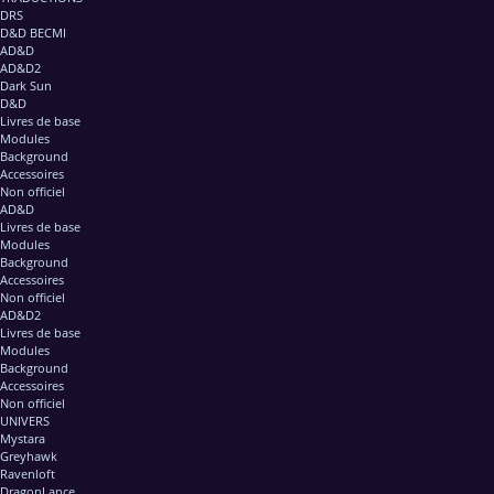
DRS
D&D BECMI
AD&D
AD&D2
Dark Sun
D&D
Livres de base
Modules
Background
Accessoires
Non officiel
AD&D
Livres de base
Modules
Background
Accessoires
Non officiel
AD&D2
Livres de base
Modules
Background
Accessoires
Non officiel
UNIVERS
Mystara
Greyhawk
Ravenloft
DragonLance