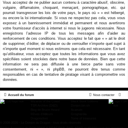
Vous acceptez de ne publier aucun contenu à caractère abusif, obscène,
vulgaire, diffamatoire, choquant, menaçant, pornographique, etc. qui
pourrait transgresser les lois de votre pays, le pays où « » est hébergé,
ou encore la loi internationale. Si vous ne respectez pas cela, vous vous
exposez à un bannissement immédiat et permanent et nous avertirons
votre fournisseur d’accès à internet si nous le jugeons nécessaire. Nous
enregistrons l’adresse IP de tous les messages afin d’aider au
renforcement de ces conditions. Vous acceptez le fait que « » ait le droit
de supprimer, d’éditer, de déplacer ou de verrouiller n’importe quel sujet à
n’importe quel moment si nous estimons que cela est nécessaire. En tant
qu’utilisateur, vous acceptez que toutes les informations que vous avez
spécifiées soient stockées dans notre base de données. Bien que cette
information ne sera pas diffusée à une tierce partie sans votre
consentement, ni « », ni phpBB, ne pourront être tenus comme
responsables en cas de tentative de piratage visant à compromettre vos
données.
Accueil du forum
Nous contacter
Wizards of the Coast
Black Book Editions
TSR Archive (D&D)
Donjon.bin.sh
Blog de Bruce Heard
Acaeum
Rêves d'Ailleurs
Grognardia
Dragonsfoot
Tome of treasures
© 2008-2026 - Le Donjon du Dragon - tous droits réservés