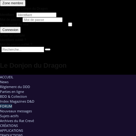
Zone membre
Bienvenue au Donjon du Dragon
Identifiant
Mot de passe
Se souvenir de moi
Connexion
Créer un compte
Identifiant oublié ?
Mot de passe oublié ?
Le Donjon du Dragon
ACCUEIL
News
Règlement du DDD
Parties en ligne
BDD & Collection
Index Magazines D&D
FORUM
Nouveaux messages
Sujets actifs
Archives du Rat Crevé
CRÉATIONS
APPLICATIONS
TRADUCTIONS