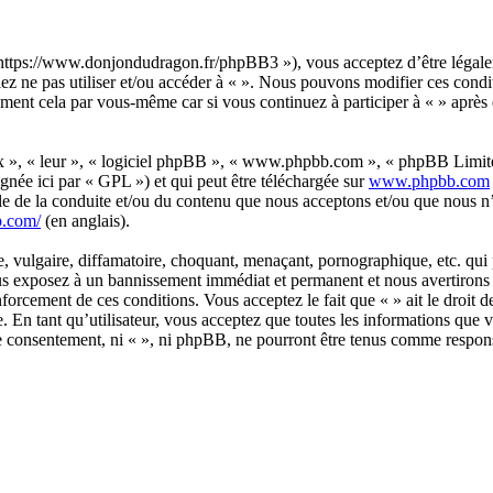
 « https://www.donjondudragon.fr/phpBB3 »), vous acceptez d’être légal
llez ne pas utiliser et/ou accéder à « ». Nous pouvons modifier ces con
ement cela par vous-même car si vous continuez à participer à « » après q
ux », « leur », « logiciel phpBB », « www.phpbb.com », « phpBB Limite
gnée ici par « GPL ») et qui peut être téléchargée sur
www.phpbb.com
le de la conduite et/ou du contenu que nous acceptons et/ou que nous n’
b.com/
(en anglais).
 vulgaire, diffamatoire, choquant, menaçant, pornographique, etc. qui po
ous exposez à un bannissement immédiat et permanent et nous avertirons v
forcement de ces conditions. Vous acceptez le fait que « » ait le droit d
. En tant qu’utilisateur, vous acceptez que toutes les informations que
tre consentement, ni « », ni phpBB, ne pourront être tenus comme respon