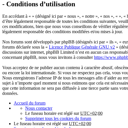
- Conditions d’utilisation
En accédant à « » (désigné ici par « nous », « notre », « nos », « »,
d’être légalement responsable de toutes les conditions suivantes, veui
ces modifications, bien que nous vous conseillons de vérifier régulièr
légalement responsable des conditions modifiées et/ou mises à jour.
Nos forums sont développés par phpBB (désignés ici par « ils », « e
forums déclarée sous la «
Licence Publique Générale GNU v2
» (dési
discussions sur internet, phpBB Limited n’est en aucun cas responsab
concernant phpBB, nous vous invitons à consulter
https://www.phpb
Vous acceptez de ne publier aucun contenu à caractère abusif, obscène,
ou encore la loi internationale. Si vous ne respectez pas cela, vous v
Nous enregistrons l’adresse IP de tous les messages afin d’aider au ren
sujet à n’importe quel moment si nous estimons que cela est nécessaire
que cette information ne sera pas diffusée à une tierce partie sans vo
données.
Accueil du forum
Nous contacter
Le fuseau horaire est réglé sur
UTC+02:00
Supprimer tous les cookies du forum
Le fuseau horaire est réglé sur
UTC+02:00