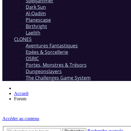
Spelljammer
Dark Sun
Al-Qadim
Planescape
Birthright
Laelith
CLONES
Aventures Fantastiques
Epées & Sorcellerie
OSRIC
Portes, Monstres & Trésors
Dungeonslayers
The Challenges Game System
Accueil
Forum
Accéder au contenu
Recherche avancée