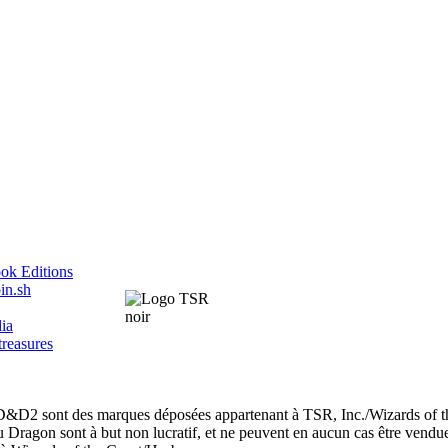
ok Editions
in.sh
ia
treasures
nt des marques déposées appartenant à TSR, Inc./Wizards of th
u Dragon sont à but non lucratif, et ne peuvent en aucun cas être vendu