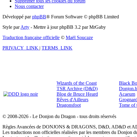
Supprimer tous les cookies du forum
Nous contacter
Développé par
phpBB
® Forum Software © phpBB Limited
Style par
Arty
- Mettre à jour phpBB 3.2 par MrGaby
Traduction française officielle
©
Maël Soucaze
PRIVACY_LINK
|
TERMS_LINK
Wizards of the Coast
Black Bo
TSR Archive (D&D)
Donjon.b
Blog de Bruce Heard
Acaeum
Rêves d'Ailleurs
Grognard
Dragonsfoot
Tome of 
© 2008-2026 - Le Donjon du Dragon - tous droits réservés
Règles Avancées de DONJONS & DRAGONS, D&D, AD&D et AD&D2 so
Les traductions non officielles réalisées par les membres du Donjon d