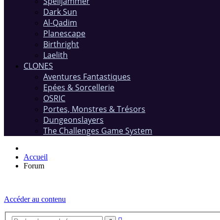
Spelljammer
Dark Sun
Al-Qadim
Planescape
Birthright
Laelith
CLONES
Aventures Fantastiques
Epées & Sorcellerie
OSRIC
Portes, Monstres & Trésors
Dungeonslayers
The Challenges Game System
Accueil
Forum
Accéder au contenu
Recherche