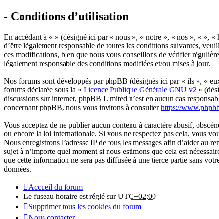
- Conditions d’utilisation
En accédant à « » (désigné ici par « nous », « notre », « nos », « »,
d’être légalement responsable de toutes les conditions suivantes, veui
ces modifications, bien que nous vous conseillons de vérifier régulièr
légalement responsable des conditions modifiées et/ou mises à jour.
Nos forums sont développés par phpBB (désignés ici par « ils », « e
forums déclarée sous la «
Licence Publique Générale GNU v2
» (dési
discussions sur internet, phpBB Limited n’est en aucun cas responsab
concernant phpBB, nous vous invitons à consulter
https://www.phpb
Vous acceptez de ne publier aucun contenu à caractère abusif, obscène,
ou encore la loi internationale. Si vous ne respectez pas cela, vous v
Nous enregistrons l’adresse IP de tous les messages afin d’aider au ren
sujet à n’importe quel moment si nous estimons que cela est nécessaire
que cette information ne sera pas diffusée à une tierce partie sans vo
données.
Accueil du forum
Le fuseau horaire est réglé sur
UTC+02:00
Supprimer tous les cookies du forum
Nous contacter