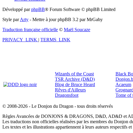
Développé par
phpBB
® Forum Software © phpBB Limited
Style par
Arty
- Mettre à jour phpBB 3.2 par MrGaby
Traduction française officielle
©
Maël Soucaze
PRIVACY_LINK
|
TERMS_LINK
Wizards of the Coast
Black Bo
TSR Archive (D&D)
Donjon.b
Blog de Bruce Heard
Acaeum
Rêves d'Ailleurs
Grognard
Dragonsfoot
Tome of 
© 2008-2026 - Le Donjon du Dragon - tous droits réservés
Règles Avancées de DONJONS & DRAGONS, D&D, AD&D et AD&D2 so
Les traductions non officielles réalisées par les membres du Donjon d
Les textes et les illustrations appartiennent à leurs auteurs respectifs 