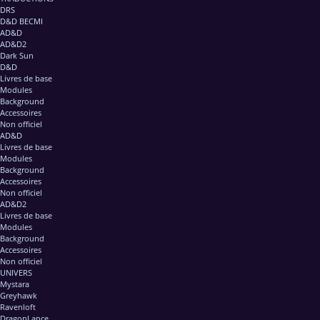
DRS
D&D BECMI
AD&D
AD&D2
Dark Sun
D&D
Livres de base
Modules
Background
Accessoires
Non officiel
AD&D
Livres de base
Modules
Background
Accessoires
Non officiel
AD&D2
Livres de base
Modules
Background
Accessoires
Non officiel
UNIVERS
Mystara
Greyhawk
Ravenloft
DragonLance