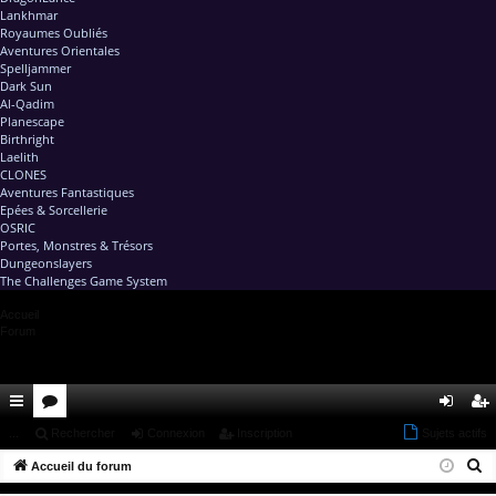
Lankhmar
Royaumes Oubliés
Aventures Orientales
Spelljammer
Dark Sun
Al-Qadim
Planescape
Birthright
Laelith
CLONES
Aventures Fantastiques
Epées & Sorcellerie
OSRIC
Portes, Monstres & Trésors
Dungeonslayers
The Challenges Game System
Accueil
Forum
ac
...
or
Rechercher
Connexion
Inscription
Sujets actifs
on
ns
R
co
Accueil du forum
u
ne
cri
e