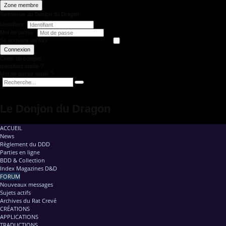
Zone membre
Bienvenue au Donjon du Dragon
Identifiant
Mot de passe
Se souvenir de moi
Connexion
Créer un compte
Identifiant oublié ?
Mot de passe oublié ?
Le Donjon du Dragon
ACCUEIL
News
Règlement du DDD
Parties en ligne
BDD & Collection
Index Magazines D&D
FORUM
Nouveaux messages
Sujets actifs
Archives du Rat Crevé
CRÉATIONS
APPLICATIONS
TRADUCTIONS