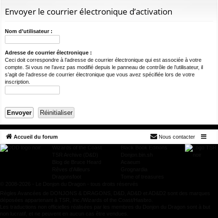
ur
m
xi
pti
c
Envoyer le courrier électronique d’activation
ci
s
on
on
h
e
s
Nom d’utilisateur :
r
c
Adresse de courrier électronique :
Ceci doit correspondre à l’adresse de courrier électronique qui est associée à votre
h
compte. Si vous ne l’avez pas modifié depuis le panneau de contrôle de l’utilisateur, il
e
s’agit de l’adresse de courrier électronique que vous avez spécifiée lors de votre
inscription.
r
Accueil du forum
Nous contacter
Wizards of the Coast
Black Book Editions
TSR Archive (D&D)
Donjon.bin.sh
Blog de Bruce Heard
Acaeum
Rêves d'Ailleurs
Grognardia
Dragonsfoot
Tome of treasures
© 2008-2026 - Le Donjon du Dragon - tous droits réservés
Règles Avancées de DONJONS & DRAGONS, D&D, AD&D et AD&D2 sont des marques
déposées appartenant à TSR, Inc./Wizards of the Coast/Hasbro.
Les traductions non officielles réalisées par les membres du Donjon du Dragon sont à but
non lucratif, et ne peuvent en aucun cas être vendues.