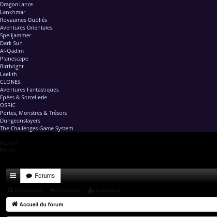
DragonLance
Lankhmar
Royaumes Oubliés
Aventures Orientales
Spelljammer
Dark Sun
Al-Qadim
Planescape
Birthright
Laelith
CLONES
Aventures Fantastiques
Epées & Sorcellerie
OSRIC
Portes, Monstres & Trésors
Dungeonslayers
The Challenges Game System
Accueil
Forum
Forums
ac
Rechercher
Connexion
Inscription
co
Accueil du forum