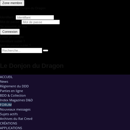
Zone membre
Bienvenue au Donjon du Dragon
Identifiant
Mot de passe
Se souvenir de moi
Connexion
Créer un compte
Identifiant oublié ?
Mot de passe oublié ?
Le Donjon du Dragon
ACCUEIL
News
Règlement du DDD
Parties en ligne
BDD & Collection
Index Magazines D&D
FORUM
Nouveaux messages
Sujets actifs
Archives du Rat Crevé
CRÉATIONS
APPLICATIONS