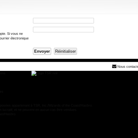
mpte. Si vous ne
courrier électronique
Nous contact
ions
res
es appartenant à TSR, Inc./Wizards of the Coast/Hasbro.
n lucratif, et ne peuvent en aucun cas être vendues.
oast/Hasbro.