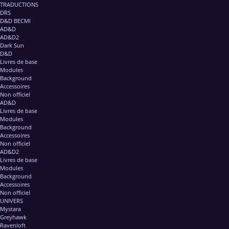
TRADUCTIONS
DRS
D&D BECMI
AD&D
AD&D2
Dark Sun
D&D
Livres de base
Modules
Background
Accessoires
Non officiel
AD&D
Livres de base
Modules
Background
Accessoires
Non officiel
AD&D2
Livres de base
Modules
Background
Accessoires
Non officiel
UNIVERS
Mystara
Greyhawk
Ravenloft