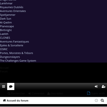
Lankhmar
Royaumes Oubliés
Aventures Orientales
Spelljammer
Dark Sun
Al-Qadim
Planescape
Birthright
Laelith
CLONES
Aventures Fantastiques
Epées & Sorcellerie
OSRIC
Portes, Monstres & Trésors
Dungeonslayers
The Challenges Game System
Accueil
Forum
ac
...
or
Rechercher
Connexion
Inscription
Sujets actifs
on
ns
R
co
Accueil du forum
u
ne
cri
e