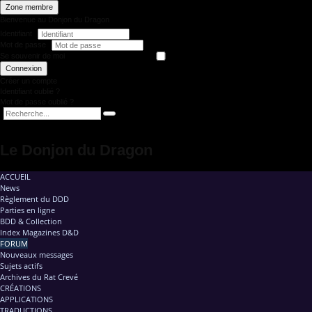
Zone membre
Bienvenue au Donjon du Dragon
Identifiant
Mot de passe
Se souvenir de moi
Connexion
Créer un compte
Identifiant oublié ?
Mot de passe oublié ?
Le Donjon du Dragon
ACCUEIL
News
Règlement du DDD
Parties en ligne
BDD & Collection
Index Magazines D&D
FORUM
Nouveaux messages
Sujets actifs
Archives du Rat Crevé
CRÉATIONS
APPLICATIONS
TRADUCTIONS