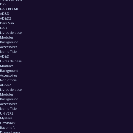
DRS
D&D BECMI
AD&D
AD&D2
Dark Sun
D&D
Livres de base
Modules
Background
Accessoires
Non officiel
AD&D
Livres de base
Modules
Background
Accessoires
Non officiel
AD&D2
Livres de base
Modules
Background
Accessoires
Non officiel
UNIVERS
Mystara
Greyhawk
Ravenloft
DragonLance