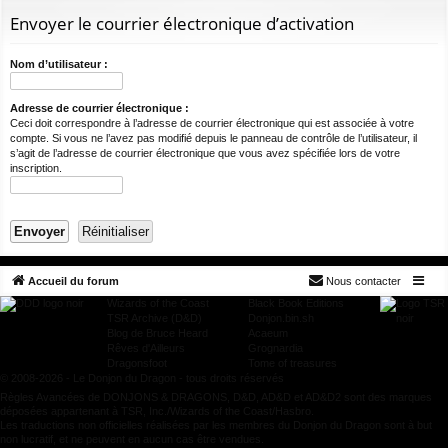
ur
m
xi
pti
c
Envoyer le courrier électronique d’activation
ci
s
on
on
h
e
s
Nom d’utilisateur :
r
c
Adresse de courrier électronique :
Ceci doit correspondre à l’adresse de courrier électronique qui est associée à votre
h
compte. Si vous ne l’avez pas modifié depuis le panneau de contrôle de l’utilisateur, il
e
s’agit de l’adresse de courrier électronique que vous avez spécifiée lors de votre
inscription.
r
Accueil du forum
Nous contacter
Wizards of the Coast
Black Book Editions
TSR Archive (D&D)
Donjon.bin.sh
Blog de Bruce Heard
Acaeum
Rêves d'Ailleurs
Grognardia
Dragonsfoot
Tome of treasures
© 2008-2026 - Le Donjon du Dragon - tous droits réservés
Règles Avancées de DONJONS & DRAGONS, D&D, AD&D et AD&D2 sont des marques
déposées appartenant à TSR, Inc./Wizards of the Coast/Hasbro.
Les traductions non officielles réalisées par les membres du Donjon du Dragon sont à but
non lucratif, et ne peuvent en aucun cas être vendues.