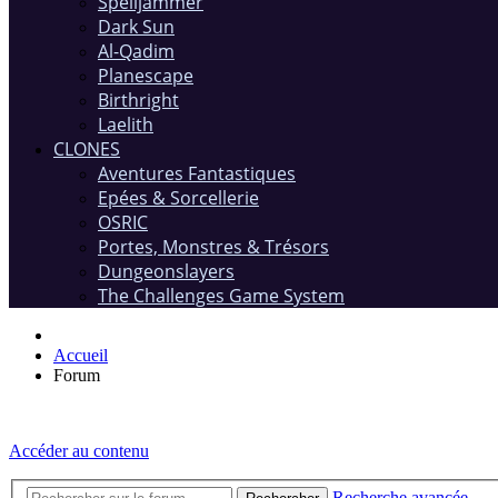
Spelljammer
Dark Sun
Al-Qadim
Planescape
Birthright
Laelith
CLONES
Aventures Fantastiques
Epées & Sorcellerie
OSRIC
Portes, Monstres & Trésors
Dungeonslayers
The Challenges Game System
Accueil
Forum
Accéder au contenu
Recherche avancée