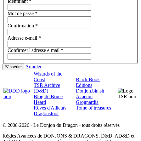
Identifiant
*
Mot de passe
*
Confirmation
*
Adresse e-mail
*
Confirmer l'adresse e-mail
*
Annuler
S'inscrire
Wizards of the
Coast
Black Book
TSR Archive
Editions
(D&D)
Donjon.bin.sh
Blog de Bruce
Acaeum
Heard
Grognardia
Rêves d'Ailleurs
Tome of treasures
Dragonsfoot
© 2008-2026 - Le Donjon du Dragon - tous droits réservés
Règles Avancées de DONJONS & DRAGONS, D&D, AD&D et