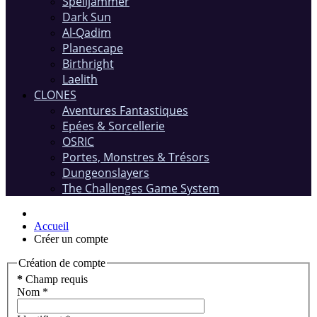
Spelljammer
Dark Sun
Al-Qadim
Planescape
Birthright
Laelith
CLONES
Aventures Fantastiques
Epées & Sorcellerie
OSRIC
Portes, Monstres & Trésors
Dungeonslayers
The Challenges Game System
Accueil
Créer un compte
Création de compte
*
Champ requis
Nom
*