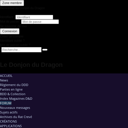
Zone membre
Bienvenue au Donjon du Dragon
Identifiant
Mot de passe
Se souvenir de moi
Connexion
Créer un compte
Identifiant oublié ?
Mot de passe oublié ?
Le Donjon du Dragon
ACCUEIL
News
Règlement du DDD
Parties en ligne
BDD & Collection
Index Magazines D&D
FORUM
Nouveaux messages
Sujets actifs
Archives du Rat Crevé
CRÉATIONS
APPLICATIONS