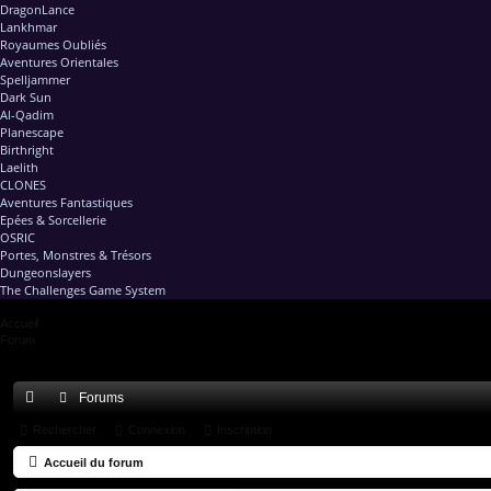
DragonLance
Lankhmar
Royaumes Oubliés
Aventures Orientales
Spelljammer
Dark Sun
Al-Qadim
Planescape
Birthright
Laelith
CLONES
Aventures Fantastiques
Epées & Sorcellerie
OSRIC
Portes, Monstres & Trésors
Dungeonslayers
The Challenges Game System
Accueil
Forum
Forums
ac
Rechercher
Connexion
Inscription
co
Accueil du forum