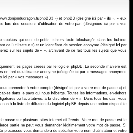
xi
pti
on
on
://www.donjondudragon.fr/phpBB3 ») et phpBB (désigné ici par « ils », « eux
 lors des sessions d’utilisation de votre part (désignées ici par « vos
cookies qui sont de petits fichiers texte téléchargés dans les fichiers
ant de l’utilisateur ») et un identifiant de session anonyme (désigné ici par
erez sur les sujets de « », archivant de ce fait tous les sujets que vous
iquement les pages créées par le logiciel phpBB. La seconde manière est
ges en tant qu’utilisateur anonyme (désignée ici par « messages anonymes
és ici par « vos messages »).
vous connecter à votre compte (désigné ici par « votre mot de passe ») et
icables dans le pays qui nous héberge. Toutes les informations, en-dehors
ligatoires ou facultatives, à la discrétion de « ». Dans tous les cas, vous
non à la liste de diffusion du logiciel phpBB depuis une option disponible
e passe sur plusieurs sites internet différents. Votre mot de passe est le
tierce partie ne peut vous demander légitimement votre mot de passe. Si
 Ce processus vous demandera de spécifier votre nom d’utilisateur et votre