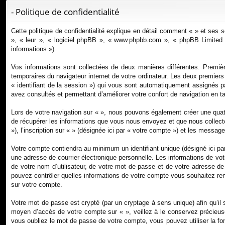
ur
- Politique de confidentialité
ci
Cette politique de confidentialité explique en détail comment « » et ses s
s
», « leur », « logiciel phpBB », « www.phpbb.com », « phpBB Limited »,
informations »).
Vos informations sont collectées de deux manières différentes. Premièr
temporaires du navigateur internet de votre ordinateur. Les deux premiers co
« identifiant de la session ») qui vous sont automatiquement assignés pa
avez consultés et permettant d’améliorer votre confort de navigation en tan
Lors de votre navigation sur « », nous pouvons également créer une qua
de récupérer les informations que vous nous envoyez et que nous collect
»), l’inscription sur « » (désignée ici par « votre compte ») et les messa
Votre compte contiendra au minimum un identifiant unique (désigné ici pa
une adresse de courrier électronique personnelle. Les informations de vo
de votre nom d’utilisateur, de votre mot de passe et de votre adresse de c
pouvez contrôler quelles informations de votre compte vous souhaitez rend
sur votre compte.
Votre mot de passe est crypté (par un cryptage à sens unique) afin qu’il 
moyen d’accès de votre compte sur « », veillez à le conservez précieus
vous oubliez le mot de passe de votre compte, vous pouvez utiliser la fon