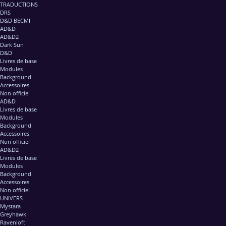
TRADUCTIONS
DRS
D&D BECMI
AD&D
AD&D2
Dark Sun
D&D
Livres de base
Modules
Background
Accessoires
Non officiel
AD&D
Livres de base
Modules
Background
Accessoires
Non officiel
AD&D2
Livres de base
Modules
Background
Accessoires
Non officiel
UNIVERS
Mystara
Greyhawk
Ravenloft