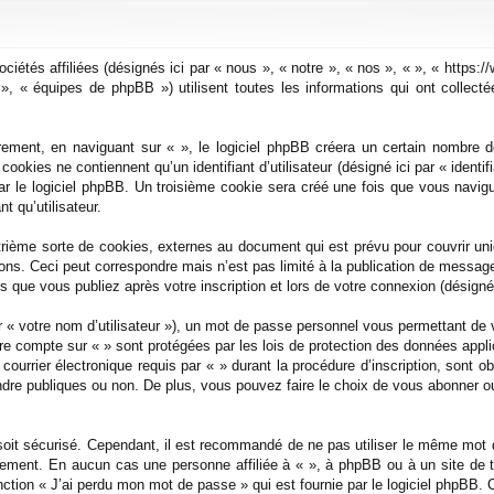
ociétés affiliées (désignés ici par « nous », « notre », « nos », « », « https
 « équipes de phpBB ») utilisent toutes les informations qui ont collectées
ement, en naviguant sur « », le logiciel phpBB créera un certain nombre de 
okies ne contiennent qu’un identifiant d’utilisateur (désigné ici par « identifi
r le logiciel phpBB. Un troisième cookie sera créé une fois que vous navigu
t qu’utilisateur.
trième sorte de cookies, externes au document qui est prévu pour couvrir un
ons. Ceci peut correspondre mais n’est pas limité à la publication de messa
ges que vous publiez après votre inscription et lors de votre connexion (désign
r « votre nom d’utilisateur »), un mot de passe personnel vous permettant de 
tre compte sur « » sont protégées par les lois de protection des données appl
ourrier électronique requis par « » durant la procédure d’inscription, sont ob
re publiques ou non. De plus, vous pouvez faire le choix de vous abonner ou 
soit sécurisé. Cependant, il est recommandé de ne pas utiliser le même mot d
ement. En aucun cas une personne affiliée à « », à phpBB ou à un site de 
ction « J’ai perdu mon mot de passe » qui est fournie par le logiciel phpBB.