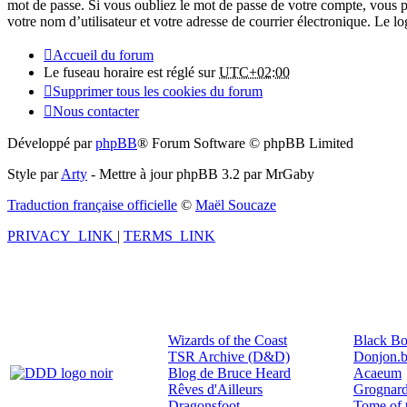
mot de passe. Si vous oubliez le mot de passe de votre compte, vous p
votre nom d’utilisateur et votre adresse de courrier électronique. Le 
Accueil du forum
Le fuseau horaire est réglé sur
UTC+02:00
Supprimer tous les cookies du forum
Nous contacter
Développé par
phpBB
® Forum Software © phpBB Limited
Style par
Arty
- Mettre à jour phpBB 3.2 par MrGaby
Traduction française officielle
©
Maël Soucaze
PRIVACY_LINK
|
TERMS_LINK
Wizards of the Coast
Black Bo
TSR Archive (D&D)
Donjon.b
Blog de Bruce Heard
Acaeum
Rêves d'Ailleurs
Grognard
Dragonsfoot
Tome of 