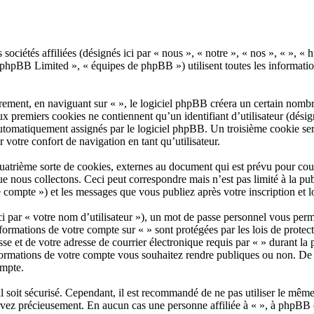
es sociétés affiliées (désignés ici par « nous », « notre », « nos », « 
hpBB Limited », « équipes de phpBB ») utilisent toutes les informations 
ement, en naviguant sur « », le logiciel phpBB créera un certain nombre 
 premiers cookies ne contiennent qu’un identifiant d’utilisateur (désigné 
automatiquement assignés par le logiciel phpBB. Un troisième cookie sera
r votre confort de navigation en tant qu’utilisateur.
uatrième sorte de cookies, externes au document qui est prévu pour cou
 nous collectons. Ceci peut correspondre mais n’est pas limité à la pub
e compte ») et les messages que vous publiez après votre inscription et 
 par « votre nom d’utilisateur »), un mot de passe personnel vous perm
nformations de votre compte sur « » sont protégées par les lois de prote
e et de votre adresse de courrier électronique requis par « » durant la pr
nformations de votre compte vous souhaitez rendre publiques ou non. De 
ompte.
l soit sécurisé. Cependant, il est recommandé de ne pas utiliser le même 
ervez précieusement. En aucun cas une personne affiliée à « », à phpBB 