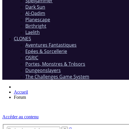
Spelljammer
Dark Sun
Al-Qadim
Planescape
Birthright
Laelith
CLONES
Aventures Fantastiques
Epées & Sorcellerie
OSRIC
Portes, Monstres & Trésors
Dungeonslayers
The Challenges Game System
Accueil
Forum
Accéder au contenu
Recherche