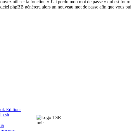
ouvez utiliser la fonction « J’ai perdu mon mot de passe » qui est four
logiciel phpBB générera alors un nouveau mot de passe afin que vous pui
ok Editions
in.sh
ia
treasures