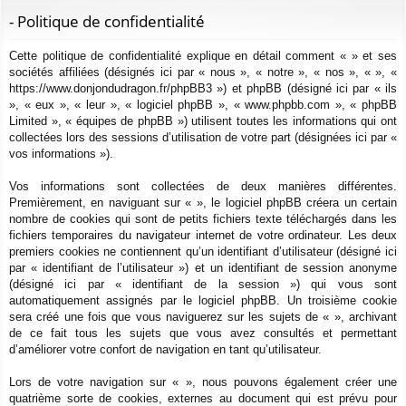
ur
m
xi
pti
c
- Politique de confidentialité
ci
s
on
on
h
Cette politique de confidentialité explique en détail comment « » et ses
e
s
sociétés affiliées (désignés ici par « nous », « notre », « nos », « », «
r
https://www.donjondudragon.fr/phpBB3 ») et phpBB (désigné ici par « ils
c
», « eux », « leur », « logiciel phpBB », « www.phpbb.com », « phpBB
h
Limited », « équipes de phpBB ») utilisent toutes les informations qui ont
e
collectées lors des sessions d’utilisation de votre part (désignées ici par «
vos informations »).
r
Vos informations sont collectées de deux manières différentes.
Premièrement, en naviguant sur « », le logiciel phpBB créera un certain
nombre de cookies qui sont de petits fichiers texte téléchargés dans les
fichiers temporaires du navigateur internet de votre ordinateur. Les deux
premiers cookies ne contiennent qu’un identifiant d’utilisateur (désigné ici
par « identifiant de l’utilisateur ») et un identifiant de session anonyme
(désigné ici par « identifiant de la session ») qui vous sont
automatiquement assignés par le logiciel phpBB. Un troisième cookie
sera créé une fois que vous naviguerez sur les sujets de « », archivant
de ce fait tous les sujets que vous avez consultés et permettant
d’améliorer votre confort de navigation en tant qu’utilisateur.
Lors de votre navigation sur « », nous pouvons également créer une
quatrième sorte de cookies, externes au document qui est prévu pour