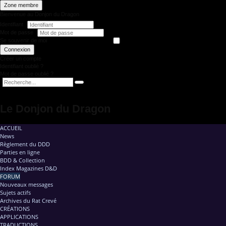
Zone membre
Bienvenue au Donjon du Dragon
Identifiant
Mot de passe
Se souvenir de moi
Connexion
Créer un compte
Identifiant oublié ?
Mot de passe oublié ?
Le Donjon du Dragon
ACCUEIL
News
Règlement du DDD
Parties en ligne
BDD & Collection
Index Magazines D&D
FORUM
Nouveaux messages
Sujets actifs
Archives du Rat Crevé
CRÉATIONS
APPLICATIONS
TRADUCTIONS