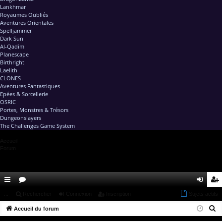
Lankhmar
Royaumes Oubliés
Aventures Orientales
Spelljammer
Dark Sun
Al-Qadim
Planescape
Birthright
Laelith
CLONES
Aventures Fantastiques
Epées & Sorcellerie
OSRIC
Portes, Monstres & Trésors
Dungeonslayers
The Challenges Game System
Accueil
Forum
ac
...
or
Rechercher
Connexion
Inscription
Sujets actifs
on
ns
R
co
Accueil du forum
u
ne
cri
e