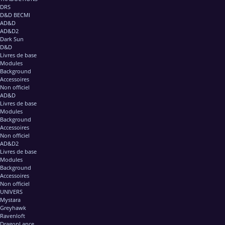
DRS
D&D BECMI
AD&D
AD&D2
Dark Sun
D&D
Livres de base
Modules
Background
Accessoires
Non officiel
AD&D
Livres de base
Modules
Background
Accessoires
Non officiel
AD&D2
Livres de base
Modules
Background
Accessoires
Non officiel
UNIVERS
Mystara
Greyhawk
Ravenloft
DragonLance