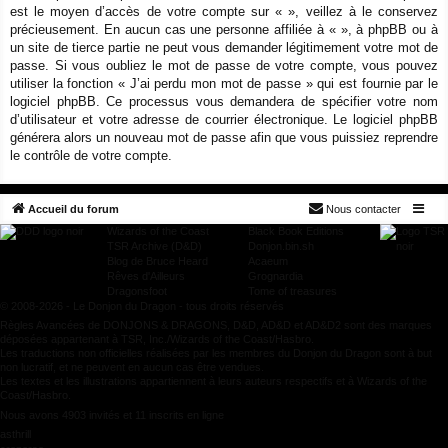
est le moyen d’accès de votre compte sur « », veillez à le conservez
précieusement. En aucun cas une personne affiliée à « », à phpBB ou à
un site de tierce partie ne peut vous demander légitimement votre mot de
passe. Si vous oubliez le mot de passe de votre compte, vous pouvez
utiliser la fonction « J’ai perdu mon mot de passe » qui est fournie par le
logiciel phpBB. Ce processus vous demandera de spécifier votre nom
d’utilisateur et votre adresse de courrier électronique. Le logiciel phpBB
générera alors un nouveau mot de passe afin que vous puissiez reprendre
le contrôle de votre compte.
Accueil du forum
Nous contacter
Wizards of the Coast
Black Book Editions
TSR Archive (D&D)
Donjon.bin.sh
Blog de Bruce Heard
Acaeum
Rêves d'Ailleurs
Grognardia
Dragonsfoot
Tome of treasures
© 2008-2026 - Le Donjon du Dragon - tous droits réservés
Règles Avancées de DONJONS & DRAGONS, D&D, AD&D et AD&D2 sont des marques
déposées appartenant à TSR, Inc./Wizards of the Coast/Hasbro.
Les traductions non officielles réalisées par les membres du Donjon du Dragon sont à but
non lucratif, et ne peuvent en aucun cas être vendues.
Les textes et les illustrations appartiennent à leurs auteurs respectifs et à Wizards of the
Coast/Hasbro.
Nous avons 4903 invités et 11 inscrits en ligne
asthrill