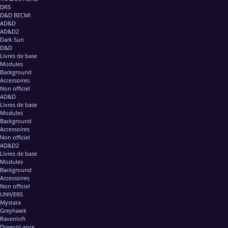
DRS
D&D BECMI
AD&D
AD&D2
Dark Sun
D&D
Livres de base
Modules
Background
Accessoires
Non officiel
AD&D
Livres de base
Modules
Background
Accessoires
Non officiel
AD&D2
Livres de base
Modules
Background
Accessoires
Non officiel
UNIVERS
Mystara
Greyhawk
Ravenloft
DragonLance