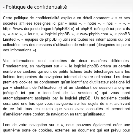
ur
m
xi
pti
c
- Politique de confidentialité
ci
s
on
on
h
Cette politique de confidentialité explique en détail comment « » et ses
e
s
sociétés affiliées (désignés ici par « nous », « notre », « nos », « », «
r
https://www.donjondudragon.fr/phpBB3 ») et phpBB (désigné ici par « ils
c
», « eux », « leur », « logiciel phpBB », « www.phpbb.com », « phpBB
h
Limited », « équipes de phpBB ») utilisent toutes les informations qui ont
e
collectées lors des sessions d’utilisation de votre part (désignées ici par «
vos informations »).
r
Vos informations sont collectées de deux manières différentes.
Premièrement, en naviguant sur « », le logiciel phpBB créera un certain
nombre de cookies qui sont de petits fichiers texte téléchargés dans les
fichiers temporaires du navigateur internet de votre ordinateur. Les deux
premiers cookies ne contiennent qu’un identifiant d’utilisateur (désigné ici
par « identifiant de l’utilisateur ») et un identifiant de session anonyme
(désigné ici par « identifiant de la session ») qui vous sont
automatiquement assignés par le logiciel phpBB. Un troisième cookie
sera créé une fois que vous naviguerez sur les sujets de « », archivant
de ce fait tous les sujets que vous avez consultés et permettant
d’améliorer votre confort de navigation en tant qu’utilisateur.
Lors de votre navigation sur « », nous pouvons également créer une
quatrième sorte de cookies, externes au document qui est prévu pour