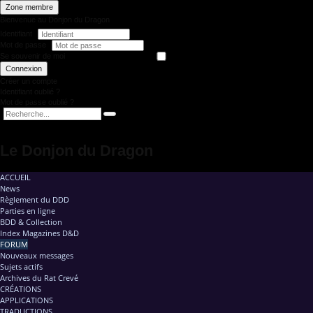
Zone membre
Bienvenue au Donjon du Dragon
Identifiant
Mot de passe
Se souvenir de moi
Connexion
Créer un compte
Identifiant oublié ?
Mot de passe oublié ?
Le Donjon du Dragon
ACCUEIL
News
Règlement du DDD
Parties en ligne
BDD & Collection
Index Magazines D&D
FORUM
Nouveaux messages
Sujets actifs
Archives du Rat Crevé
CRÉATIONS
APPLICATIONS
TRADUCTIONS