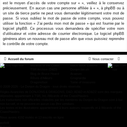
est le moyen d’accès de votre compte sur « », veillez à le conservez
précieusement. En aucun cas une personne affiliée à « », à phpBB ou à
un site de tierce partie ne peut vous demander légitimement votre mot de
passe. Si vous oubliez le mot de passe de votre compte, vous pouvez
utiliser la fonction « J’ai perdu mon mot de passe » qui est fournie par le
logiciel phpBB. Ce processus vous demandera de spécifier votre nom
d’utilisateur et votre adresse de courrier électronique. Le logiciel phpBB
générera alors un nouveau mot de passe afin que vous puissiez reprendre
le contrôle de votre compte.
Accueil du forum
Nous contacter
Wizards of the Coast
Black Book Editions
TSR Archive (D&D)
Donjon.bin.sh
Blog de Bruce Heard
Acaeum
Rêves d'Ailleurs
Grognardia
Dragonsfoot
Tome of treasures
© 2008-2026 - Le Donjon du Dragon - tous droits réservés
Règles Avancées de DONJONS & DRAGONS, D&D, AD&D et AD&D2 sont des marques
déposées appartenant à TSR, Inc./Wizards of the Coast/Hasbro.
Les traductions non officielles réalisées par les membres du Donjon du Dragon sont à but
non lucratif, et ne peuvent en aucun cas être vendues.
Les textes et les illustrations appartiennent à leurs auteurs respectifs et à Wizards of the
Coast/Hasbro.
Nous avons 4192 invités et 13 inscrits en ligne
asthrill