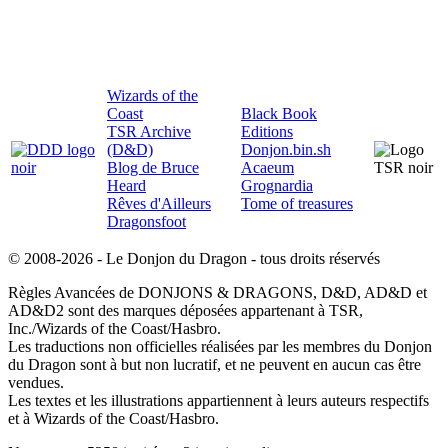
Wizards of the
Coast
Black Book
TSR Archive
Editions
(D&D)
Donjon.bin.sh
Blog de Bruce
Acaeum
Heard
Grognardia
Rêves d'Ailleurs
Tome of treasures
Dragonsfoot
© 2008-2026 - Le Donjon du Dragon - tous droits réservés
Règles Avancées de DONJONS & DRAGONS, D&D, AD&D et
AD&D2 sont des marques déposées appartenant à TSR,
Inc./Wizards of the Coast/Hasbro.
Les traductions non officielles réalisées par les membres du Donjon
du Dragon sont à but non lucratif, et ne peuvent en aucun cas être
vendues.
Les textes et les illustrations appartiennent à leurs auteurs respectifs
et à Wizards of the Coast/Hasbro.