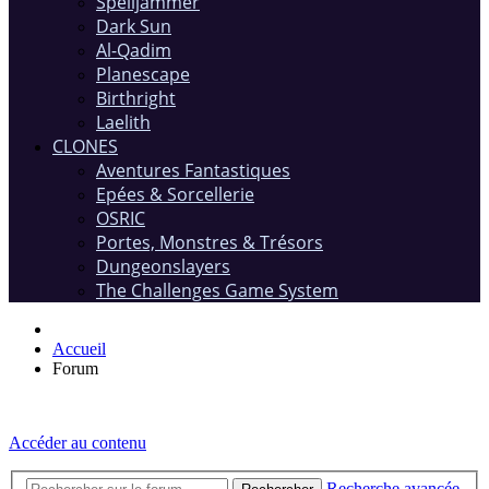
Spelljammer
Dark Sun
Al-Qadim
Planescape
Birthright
Laelith
CLONES
Aventures Fantastiques
Epées & Sorcellerie
OSRIC
Portes, Monstres & Trésors
Dungeonslayers
The Challenges Game System
Accueil
Forum
Accéder au contenu
Recherche avancée